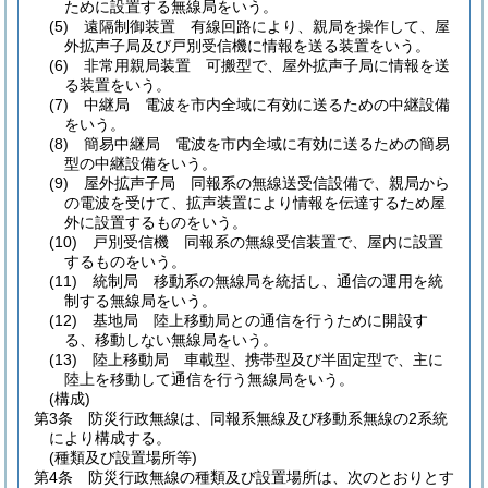
ために設置する無線局をいう。
(5)
遠隔制御装置 有線回路により、親局を操作して、屋
外拡声子局及び戸別受信機に情報を送る装置をいう。
(6)
非常用親局装置 可搬型で、屋外拡声子局に情報を送
る装置をいう。
(7)
中継局 電波を市内全域に有効に送るための中継設備
をいう。
(8)
簡易中継局 電波を市内全域に有効に送るための簡易
型の中継設備をいう。
(9)
屋外拡声子局 同報系の無線送受信設備で、親局から
の電波を受けて、拡声装置により情報を伝達するため屋
外に設置するものをいう。
(10)
戸別受信機 同報系の無線受信装置で、屋内に設置
するものをいう。
(11)
統制局 移動系の無線局を統括し、通信の運用を統
制する無線局をいう。
(12)
基地局 陸上移動局との通信を行うために開設す
る、移動しない無線局をいう。
(13)
陸上移動局 車載型、携帯型及び半固定型で、主に
陸上を移動して通信を行う無線局をいう。
(構成)
第3条
防災行政無線は、同報系無線及び移動系無線の2系統
により構成する。
(種類及び設置場所等)
第4条
防災行政無線の種類及び設置場所は、次のとおりとす