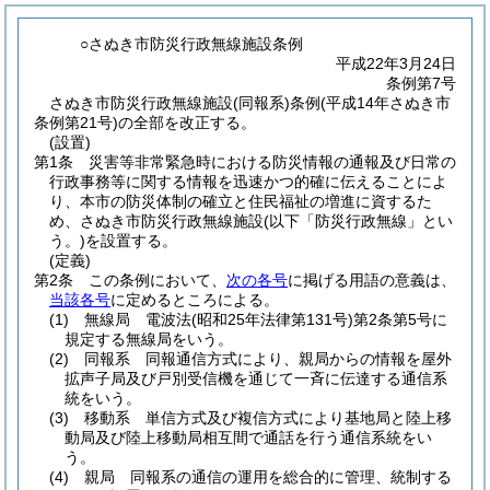
○さぬき市防災行政無線施設条例
平成22年3月24日
条例第7号
さぬき市防災行政無線施設(同報系)条例(平成14年さぬき市
条例第21号)の全部を改正する。
(設置)
第1条
災害等非常緊急時における防災情報の通報及び日常の
行政事務等に関する情報を迅速かつ的確に伝えることによ
り、本市の防災体制の確立と住民福祉の増進に資するた
め、さぬき市防災行政無線施設
(以下「防災行政無線」とい
う。)
を設置する。
(定義)
第2条
この条例において、
次の各号
に掲げる用語の意義は、
当該各号
に定めるところによる。
(1)
無線局 電波法
(昭和25年法律第131号)
第2条第5号に
規定する無線局をいう。
(2)
同報系 同報通信方式により、親局からの情報を屋外
拡声子局及び戸別受信機を通じて一斉に伝達する通信系
統をいう。
(3)
移動系 単信方式及び複信方式により基地局と陸上移
動局及び陸上移動局相互間で通話を行う通信系統をい
う。
(4)
親局 同報系の通信の運用を総合的に管理、統制する