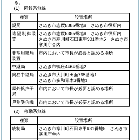
る。
(1)
同報系無線
種類
設置場所
親局
さぬき市志度5385番地8 さぬき市役所内
遠隔制御装
さぬき市志度5385番地8 さぬき市役所内
置
さぬき市寒川町石田東甲931番地5 さぬき市
寒川庁舎内
非常用親局
市内において市長が必要と認める場所
装置
中継局
さぬき市鴨庄4464番地2
簡易中継局
さぬき市大川町田面765番地1
さぬき市多和青木3番地1
屋外拡声子
市内において市長が必要と認める場所
局
戸別受信機
市内において市長が必要と認める場所
(2)
移動系無線
種類
設置場所
統制局
さぬき市寒川町石田東甲931番地5 さぬき市
寒川庁舎内