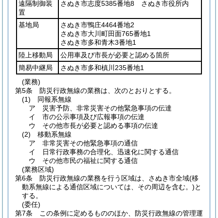
遠隔制御装
さぬき市志度5385番地8 さぬき市役所内
置
基地局
さぬき市鴨庄4464番地2
さぬき市大川町田面765番地1
さぬき市多和青木3番地1
陸上移動局
公用車及び市長が必要と認める箇所
簡易中継局
さぬき市多和槙川235番地1
(業務)
第5条
防災行政無線の業務は、次のとおりとする。
(1)
同報系無線
ア
災害予防、非常災害その他緊急事項の伝達
イ
市の公示事項及び広報事項の伝達
ウ
その他市長が必要と認める事項の伝達
(2)
移動系無線
ア
非常災害その他緊急事項の通信
イ
日常行政事務の合理化、迅速化に関する通信
ウ
その他市民の福祉に関する通信
(業務区域)
第6条
防災行政無線の業務を行う区域は、さぬき市全域
(移
動系無線による通信区域については、その周辺を含む。)
と
する。
(委任)
第7条
この条例に定めるもののほか、防災行政無線の管理運