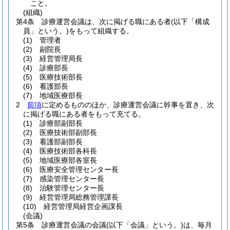
こと。
(組織)
第4条
診療運営会議は、次に掲げる職にある者
(以下「構成
員」という。)
をもって組織する。
(1)
管理者
(2)
副院長
(3)
経営管理局長
(4)
診療部長
(5)
医療技術部長
(6)
看護部長
(7)
地域医療部長
2
前項
に定めるもののほか、診療運営会議に幹事を置き、次
に掲げる職にある者をもって充てる。
(1)
診療部副部長
(2)
医療技術部副部長
(3)
看護部副部長
(4)
医療技術部各科長
(5)
地域医療部各室長
(6)
医療安全管理センター長
(7)
感染管理センター長
(8)
治験管理センター長
(9)
経営管理局総務管理課長
(10)
経営管理局経営企画課長
(会議)
第5条
診療運営会議の会議
(以下「会議」という。)
は、毎月