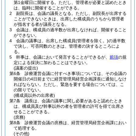
第1金曜日に開催する。
ただし、管理者が必要と認めたとき
は、臨時に開催することができる。
2
副院長は、会議の議長となる。
ただし、副院長が出席する
ことができないときは、出席した構成員のうちから管理者
が指名する者が議長となる。
3
会議は、構成員の過半数が出席しなければ、開催すること
ができない。
4
会議の議事は、出席した構成員
(管理者を除く。)
の過半数
で決し、可否同数のときは、管理者の決するところによ
る。
5
幹事は、会議において発言することができるが、
前項
の規
定による採決に加わることはできない。
(議案の提出)
第6条
診療運営会議に付すべき事項については、その会議の
開催日の4日前までに経営管理局経営企画課長に通知しなけ
ればならない。
ただし、緊急を要する場合については、こ
の限りでない。
(構成員以外の出席者)
第7条
議長は、会議の議事に関し必要があると認めたとき
は、構成員及び幹事以外の者を管理者の許可を得て出席さ
せることができる。
(庶務)
第8条
診療運営会議の庶務は、経営管理局経営企画課におい
て処理する。
(その他)