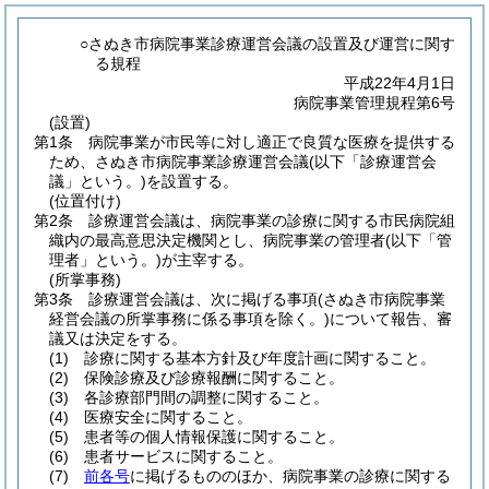
○さぬき市病院事業診療運営会議の設置及び運営に関す
る規程
平成22年4月1日
病院事業管理規程第6号
(設置)
第1条
病院事業が市民等に対し適正で良質な医療を提供する
ため、さぬき市病院事業診療運営会議
(以下「診療運営会
議」という。)
を設置する。
(位置付け)
第2条
診療運営会議は、病院事業の診療に関する市民病院組
織内の最高意思決定機関とし、病院事業の管理者
(以下「管
理者」という。)
が主宰する。
(所掌事務)
第3条
診療運営会議は、次に掲げる事項
(さぬき市病院事業
経営会議の所掌事務に係る事項を除く。)
について報告、審
議又は決定をする。
(1)
診療に関する基本方針及び年度計画に関すること。
(2)
保険診療及び診療報酬に関すること。
(3)
各診療部門間の調整に関すること。
(4)
医療安全に関すること。
(5)
患者等の個人情報保護に関すること。
(6)
患者サービスに関すること。
(7)
前各号
に掲げるもののほか、病院事業の診療に関する