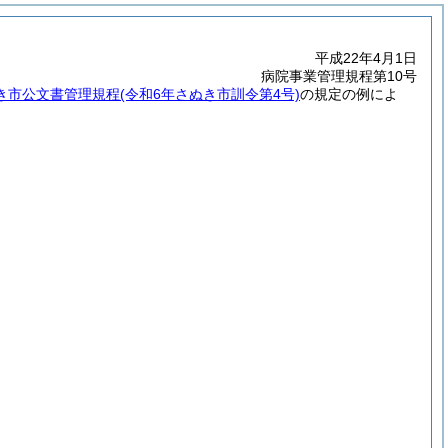
平成22年4月1日
病院事業管理規程第10号
き市公文書管理規程
(令和6年さぬき市訓令第4号)
の規定の例によ