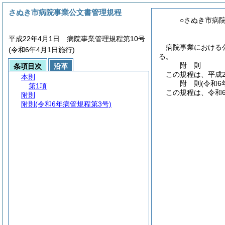
さぬき市病院事業公文書管理規程
○さぬき市病
平成22年4月1日 病院事業管理規程第10号
病院事業における
(令和6年4月1日施行)
る。
附
則
条項目次
沿革
この規程は、平成2
本則
附
則
(令和6
第1項
この規程は、令和
附則
附則
(令和6年病管規程第3号)