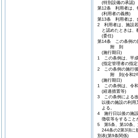
(特別設備の承認)
第12条
利用者は、
(利用者の義務)
第13条
利用者は、
2
利用者は、施設
と認めたときは、
(委任)
第14条
この条例の
附
則
(施行期日)
1
この条例は、平成
(指定管理者の指定
2
この条例の施行
附
則
(令和2
(施行期日)
1
この条例は、令和
(経過措置等)
3
この条例による
以後の施設の利用
よる。
4
施行日以後の施
徴収等をすること
5
第5条、第10条
244条の2第3項
別表
(第9条関係)