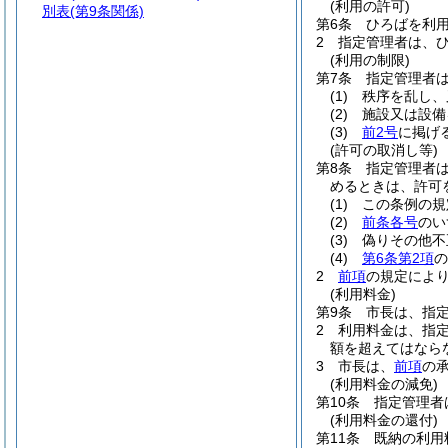
(利用の許可)
別表
(第9条関係)
第6条
ひろばを利
2
指定管理者は、
(利用の制限)
第7条
指定管理者
(1)
秩序を乱し、
(2)
施設又は設備
(3)
前2号
に掲げ
(許可の取消し等)
第8条
指定管理者
めるときは、許可
(1)
この条例の規
(2)
前条各号
のい
(3)
偽りその他不
(4)
第6条第2項
の
2
前項
の規定によ
(利用料金)
第9条
市長は、指
2
利用料金は、指
額を超えてはなら
3
市長は、
前項
の
(利用料金の減免)
第10条
指定管理者
(利用料金の還付)
第11条
既納の利用