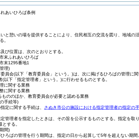
ふれあいひろば条例
集いと憩いの場を提供することにより、住民相互の交流を図り、地域の
る。
称及び位置は、次のとおりとする。
市末ふれあいひろば
末1295番地1
管理)
育委員会
(以下「教育委員会」という。)
は、次に掲げるひろばの管理に関
者
(以下「指定管理者」という。)
に行わせるものとする。
理に関する業務
整に関する業務
るもののほか、教育委員会が必要と認める業務
の手続等)
の指定に関する手続は、
さぬき市公の施設における指定管理者の指定の
指定管理者を指定したときは、その旨を公示するものとする。
指定を取
様とする。
期間)
がひろばの管理を行う期間は、指定の日から起算して5年を超えない期間