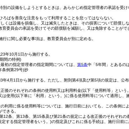
特別の設備をしようとするときは、あらかじめ指定管理者の承認を受け
ひろばを善良な注意をもって利用することを怠ってはならない。
若しくは設備を損傷し、又は滅失したときは、その損害について賠償し
教育委員会の承認を受けてその賠償額を減額し、又は免除することがで
施行に関し必要な事項は、教育委員会が別に定める。
23年10月1日から施行する。
期間の特例)
後最初の指定管理者の指定期間については、
第5条
中「5年間」とあるの
年
条例第29号)
抄
3年4月1日から施行する。
ただし、附則第4項及び第5項の規定は、公
改正後のそれぞれの条例の使用料又は利用料金
(以下「使用料等」という。
又は使用
(以下単に「利用」という。)
に係る使用料等について適用し、
設の利用に係る使用料等については、施行日前においても、この条例に
ができる。
、第12条、第13条、第15条及び第21条の規定による改正後のそれぞれ
に規定する指定管理者をいう。)
の指定及びこれに係る手続は、施行日前に