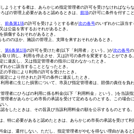
用しようとする者は、あらかじめ指定管理者の許可を受けなければなら
ひろばの管理上必要があると認めるときは、
前項
の許可に条件を付すこ
は、
前条第1項
の許可を受けようとする者が
次の各号
のいずれかに該当す
又は公益を害するおそれがあるとき。
を損傷するおそれがあるとき。
るもののほか、施設の管理上、支障を来すおそれがあるとき。
は、
第6条第1項
の許可を受けた者
(以下「利用者」という。)
が
次の各号
の
を取り消し、利用を停止させ、又は許可の条件を変更することができる
定に違反し、又は指定管理者の指示に従わなかったとき。
ずれかに該当することとなったとき。
正の手段により利用の許可を受けたとき。
規定により付された許可の条件に違反したとき。
り利用者に生じた損害について、市及び指定管理者は、賠償の責任を負
定管理者にひろばの利用に係る料金
(以下「利用料金」という。)
を当該指
定管理者があらかじめ市長の承認を受けて定めるものとする。
この場合
ない。
承認をしたときは、その旨及び当該利用料金の額を公示するものとする
は、特に必要があると認めたときは、あらかじめ市長の承認を受けて利
料金は、還付しない。
ただし、指定管理者がやむを得ない理由があると