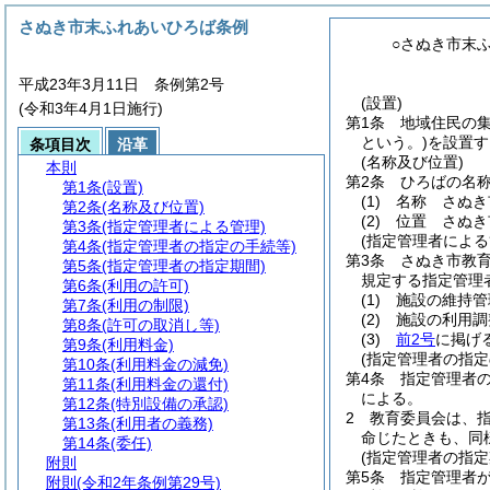
さぬき市末ふれあいひろば条例
○さぬき市末
平成23年3月11日 条例第2号
(設置)
(令和3年4月1日施行)
第1条
地域住民の
という。)
を設置す
条項目次
沿革
(名称及び位置)
本則
第2条
ひろばの名
第1条
(設置)
(1)
名称 さぬき
第2条
(名称及び位置)
(2)
位置 さぬき市
第3条
(指定管理者による管理)
(指定管理者による
第4条
(指定管理者の指定の手続等)
第3条
さぬき市教
第5条
(指定管理者の指定期間)
規定する指定管理
第6条
(利用の許可)
(1)
施設の維持管
第7条
(利用の制限)
(2)
施設の利用調
第8条
(許可の取消し等)
(3)
前2号
に掲げ
第9条
(利用料金)
(指定管理者の指定
第10条
(利用料金の減免)
第4条
指定管理者
第11条
(利用料金の還付)
による。
第12条
(特別設備の承認)
2
教育委員会は、
第13条
(利用者の義務)
命じたときも、同
第14条
(委任)
(指定管理者の指定
附則
第5条
指定管理者
附則
(令和2年条例第29号)