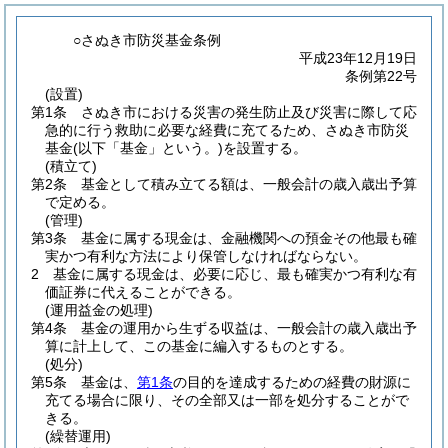
○さぬき市防災基金条例
平成23年12月19日
条例第22号
(設置)
第1条
さぬき市における災害の発生防止及び災害に際して応
急的に行う救助に必要な経費に充てるため、さぬき市防災
基金
(以下「基金」という。)
を設置する。
(積立て)
第2条
基金として積み立てる額は、一般会計の歳入歳出予算
で定める。
(管理)
第3条
基金に属する現金は、金融機関への預金その他最も確
実かつ有利な方法により保管しなければならない。
2
基金に属する現金は、必要に応じ、最も確実かつ有利な有
価証券に代えることができる。
(運用益金の処理)
第4条
基金の運用から生ずる収益は、一般会計の歳入歳出予
算に計上して、この基金に編入するものとする。
(処分)
第5条
基金は、
第1条
の目的を達成するための経費の財源に
充てる場合に限り、その全部又は一部を処分することがで
きる。
(繰替運用)