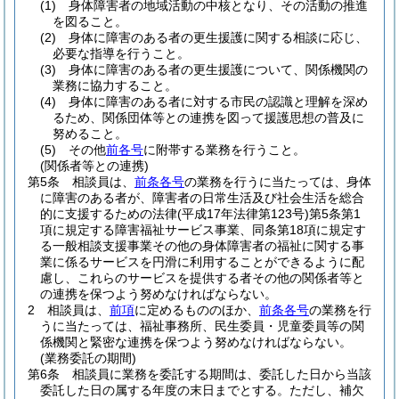
(1)
身体障害者の地域活動の中核となり、その活動の推進
を図ること。
(2)
身体に障害のある者の更生援護に関する相談に応じ、
必要な指導を行うこと。
(3)
身体に障害のある者の更生援護について、関係機関の
業務に協力すること。
(4)
身体に障害のある者に対する市民の認識と理解を深め
るため、関係団体等との連携を図って援護思想の普及に
努めること。
(5)
その他
前各号
に附帯する業務を行うこと。
(関係者等との連携)
第5条
相談員は、
前条各号
の業務を行うに当たっては、身体
に障害のある者が、障害者の日常生活及び社会生活を総合
的に支援するための法律
(平成17年法律第123号)
第5条第1
項に規定する障害福祉サービス事業、同条第18項に規定す
る一般相談支援事業その他の身体障害者の福祉に関する事
業に係るサービスを円滑に利用することができるように配
慮し、これらのサービスを提供する者その他の関係者等と
の連携を保つよう努めなければならない。
2
相談員は、
前項
に定めるもののほか、
前条各号
の業務を行
うに当たっては、福祉事務所、民生委員・児童委員等の関
係機関と緊密な連携を保つよう努めなければならない。
(業務委託の期間)
第6条
相談員に業務を委託する期間は、委託した日から当該
委託した日の属する年度の末日までとする。
ただし、補欠