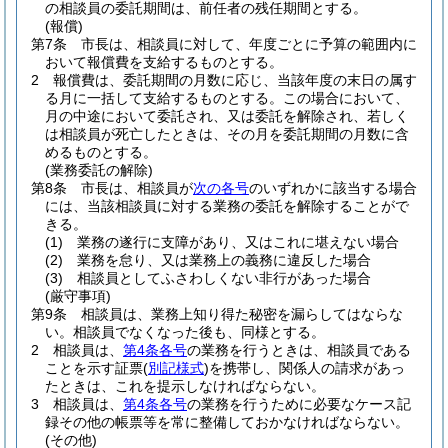
の相談員の委託期間は、前任者の残任期間とする。
(報償)
第7条
市長は、相談員に対して、年度ごとに予算の範囲内に
おいて報償費を支給するものとする。
2
報償費は、委託期間の月数に応じ、当該年度の末日の属す
る月に一括して支給するものとする。
この場合において、
月の中途において委託され、又は委託を解除され、若しく
は相談員が死亡したときは、その月を委託期間の月数に含
めるものとする。
(業務委託の解除)
第8条
市長は、相談員が
次の各号
のいずれかに該当する場合
には、当該相談員に対する業務の委託を解除することがで
きる。
(1)
業務の遂行に支障があり、又はこれに堪えない場合
(2)
業務を怠り、又は業務上の義務に違反した場合
(3)
相談員としてふさわしくない非行があった場合
(厳守事項)
第9条
相談員は、業務上知り得た秘密を漏らしてはならな
い。
相談員でなくなった後も、同様とする。
2
相談員は、
第4条各号
の業務を行うときは、相談員である
ことを示す証票
(
別記様式
)
を携帯し、関係人の請求があっ
たときは、これを提示しなければならない。
3
相談員は、
第4条各号
の業務を行うために必要なケース記
録その他の帳票等を常に整備しておかなければならない。
(その他)