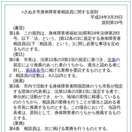
○さぬき市身体障害者相談員に関する規則
平成24年3月29日
規則第19号
(趣旨)
第1条
この規則は、身体障害者福祉法
(昭和24年法律第283
号。以下「法」という。)
第12条の3に規定する身体障害者
相談員
(以下「相談員」という。)
に関し必要な事項を定め
るものとする。
(委託)
第2条
市長は、法第12条の3第1項の規定に基づき、
次条
の
規定により推薦のあった者のうちから、適当と認める者に
対し、
第4条各号
に掲げる業務を委託するものとする。
2
相談員の定数は、4人以内とする。
(推薦)
第3条
市内で活動する身体障害者関係団体のうち市長が指定
する団体の代表者は、法第12条の3第1項に規定する者で、
奉仕的に活動ができ、かつ、地域の実情に精通しているも
ののうちから、相談員の業務を行うことが適当と認める者
を市長に推薦するものとする。
この場合において、当該代
表者は、原則として、身体障害者のうちから推薦するもの
とする。
(業務)
第4条
相談員は、次に掲げる業務を行うものとする。