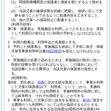
(1)
関係医療機関及び保護者と連絡を密にするよう努める
こと。
(2)
当該児童の健康状態を的確に把握し、病状に応じて安
静を保つことができるように処遇内容を工夫すること。
(3)
他の児童への感染防止に配慮すること。
(利用手続等)
第7条
保護者は、実施施設を利用しようとするときは、原則
として利用日の前日までに利用の予約をしなければならな
い。
2
利用の順番は、利用申込の先着順とする。
3
予約した保護者は、実施施設を経由して市長に病児・病後
児保育事業利用申込書
(
別記様式
)
を提出しなければならな
い。
4
実施施設が必要と認めるときは、実施施設の指示に従い、
医師の診断を受けなければならない。
この場合において、
当該診断にかかる費用は、当該児童の保護者の負担とす
る。
(利用料等)
第8条
受託者は、
別表
に定める額を限度として、事業を利用
した児童の保護者
(以下「利用者」という。)
から、実施時
間内の利用に対しては利用料を、実施時間外の利用に対し
ては延長料を、それぞれ徴収することができる。
2
事業を利用した児童が次に該当する場合は、
前項
に規定す
る費用のうち利用料については市が負担するものとする。
(1)
市内に住所を有する生活保護法
(昭和25年法律第144