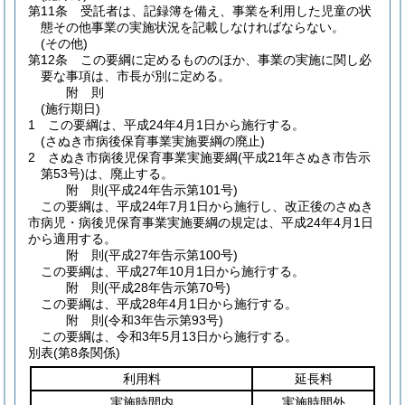
第11条
受託者は、記録簿を備え、事業を利用した児童の状
態その他事業の実施状況を記載しなければならない。
(その他)
第12条
この要綱に定めるもののほか、事業の実施に関し必
要な事項は、市長が別に定める。
附
則
(施行期日)
1
この要綱は、平成24年4月1日から施行する。
(さぬき市病後保育事業実施要綱の廃止)
2
さぬき市病後児保育事業実施要綱
(平成21年さぬき市告示
第53号)
は、廃止する。
附
則
(平成24年
告示第101号)
この要綱は、平成24年7月1日から施行し、改正後のさぬき
市病児・病後児保育事業実施要綱の規定は、平成24年4月1日
から適用する。
附
則
(平成27年
告示第100号)
この要綱は、平成27年10月1日から施行する。
附
則
(平成28年
告示第70号)
この要綱は、平成28年4月1日から施行する。
附
則
(令和3年
告示第93号)
この要綱は、令和3年5月13日から施行する。
別表
(第8条関係)
利用料
延長料
実施時間内
実施時間外