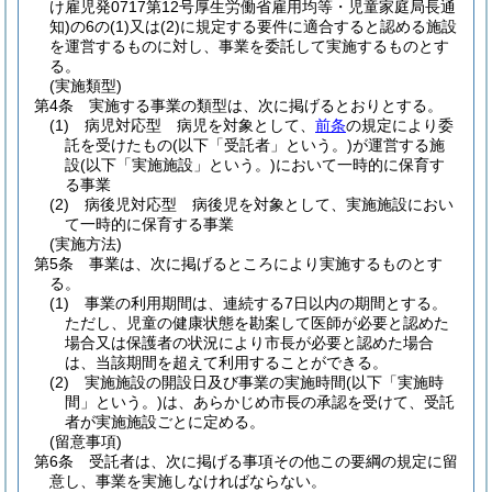
け雇児発0717第12号厚生労働省雇用均等・児童家庭局長通
知)
の6の
(1)
又は
(2)
に規定する要件に適合すると認める施設
を運営するものに対し、事業を委託して実施するものとす
る。
(実施類型)
第4条
実施する事業の類型は、次に掲げるとおりとする。
(1)
病児対応型 病児を対象として、
前条
の規定により委
託を受けたもの
(以下「受託者」という。)
が運営する施
設
(以下「実施施設」という。)
において一時的に保育す
る事業
(2)
病後児対応型 病後児を対象として、実施施設におい
て一時的に保育する事業
(実施方法)
第5条
事業は、次に掲げるところにより実施するものとす
る。
(1)
事業の利用期間は、連続する7日以内の期間とする。
ただし、児童の健康状態を勘案して医師が必要と認めた
場合又は保護者の状況により市長が必要と認めた場合
は、当該期間を超えて利用することができる。
(2)
実施施設の開設日及び事業の実施時間
(以下「実施時
間」という。)
は、あらかじめ市長の承認を受けて、受託
者が実施施設ごとに定める。
(留意事項)
第6条
受託者は、次に掲げる事項その他この要綱の規定に留
意し、事業を実施しなければならない。