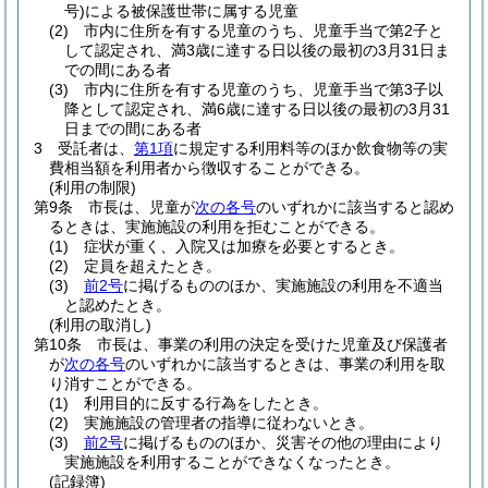
号)
による被保護世帯に属する児童
(2)
市内に住所を有する児童のうち、児童手当で第2子と
して認定され、満3歳に達する日以後の最初の3月31日ま
での間にある者
(3)
市内に住所を有する児童のうち、児童手当で第3子以
降として認定され、満6歳に達する日以後の最初の3月31
日までの間にある者
3
受託者は、
第1項
に規定する利用料等のほか飲食物等の実
費相当額を利用者から徴収することができる。
(利用の制限)
第9条
市長は、児童が
次の各号
のいずれかに該当すると認め
るときは、実施施設の利用を拒むことができる。
(1)
症状が重く、入院又は加療を必要とするとき。
(2)
定員を超えたとき。
(3)
前2号
に掲げるもののほか、実施施設の利用を不適当
と認めたとき。
(利用の取消し)
第10条
市長は、事業の利用の決定を受けた児童及び保護者
が
次の各号
のいずれかに該当するときは、事業の利用を取
り消すことができる。
(1)
利用目的に反する行為をしたとき。
(2)
実施施設の管理者の指導に従わないとき。
(3)
前2号
に掲げるもののほか、災害その他の理由により
実施施設を利用することができなくなったとき。
(記録簿)