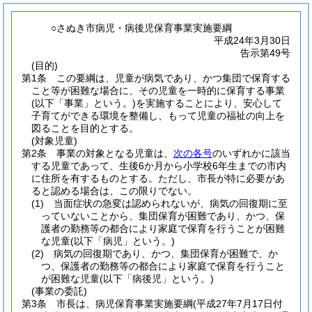
○さぬき市病児・病後児保育事業実施要綱
平成24年3月30日
告示第49号
(目的)
第1条
この要綱は、児童が病気であり、かつ集団で保育する
こと等が困難な場合に、その児童を一時的に保育する事業
(以下「事業」という。)
を実施することにより、安心して
子育てができる環境を整備し、もって児童の福祉の向上を
図ることを目的とする。
(対象児童)
第2条
事業の対象となる児童は、
次の各号
のいずれかに該当
する児童であって、生後6か月から小学校6年生までの市内
に住所を有するものとする。
ただし、市長が特に必要があ
ると認める場合は、この限りでない。
(1)
当面症状の急変は認められないが、病気の回復期に至
っていないことから、集団保育が困難であり、かつ、保
護者の勤務等の都合により家庭で保育を行うことが困難
な児童
(以下「病児」という。)
(2)
病気の回復期であり、かつ、集団保育が困難で、か
つ、保護者の勤務等の都合により家庭で保育を行うこと
が困難な児童
(以下「病後児」という。)
(事業の委託)
第3条
市長は、病児保育事業実施要綱
(平成27年7月17日付