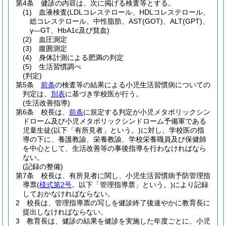
第4条
健診の内容は、次に掲げる検査等とする。
(1)
血液検査
(LDLコレステロール、HDLコレステロール、
総コレステロール、中性脂肪、AST
(GOT)
、ALT
(GPT)
、
γ―GT、HbA1c及び貧血)
(2)
血圧測定
(3)
腹囲測定
(4)
身体計測による肥満の判定
(5)
生活習慣調べ
(判定)
第5条
前条
の検査等の結果による小児生活習慣病についての
判定は、
別表
に基づき学校医が行う。
(生活改善指導)
第6条
校長は、
前条
に規定する判定が小児メタボリックシン
ドローム及び小児メタボリックシンドローム予備軍である
児童生徒
(以下「有所見者」という。)
に対し、学校医の指
導の下に、養護教諭、栄養教諭、学校栄養職員及び保健師
を中心として、生活改善等の事後指導を行わなければなら
ない。
(記録の整備)
第7条
校長は、有所見者に関し、小児生活習慣病予防管理指
導票
(
様式第2号
。以下「管理指導票」という。)
により記録
しておかなければならない。
2
校長は、管理指導票の写しを健診終了後速やかに教育長に
提出しなければならない。
3
教育長は、健診の結果を健診を実施した年度ごとに、小児