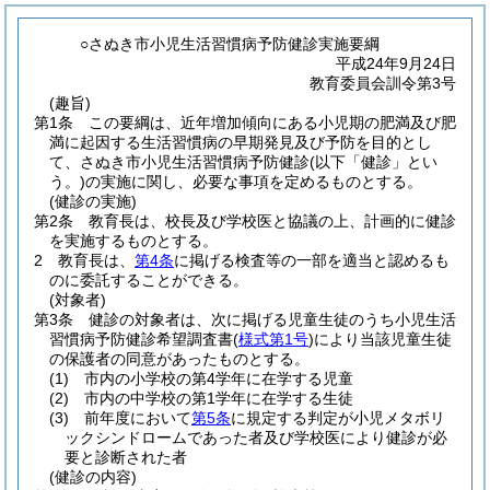
○さぬき市小児生活習慣病予防健診実施要綱
平成24年9月24日
教育委員会訓令第3号
(趣旨)
第1条
この要綱は、近年増加傾向にある小児期の肥満及び肥
満に起因する生活習慣病の早期発見及び予防を目的とし
て、さぬき市小児生活習慣病予防健診
(以下「健診」とい
う。)
の実施に関し、必要な事項を定めるものとする。
(健診の実施)
第2条
教育長は、校長及び学校医と協議の上、計画的に健診
を実施するものとする。
2
教育長は、
第4条
に掲げる検査等の一部を適当と認めるも
のに委託することができる。
(対象者)
第3条
健診の対象者は、次に掲げる児童生徒のうち小児生活
習慣病予防健診希望調査書
(
様式第1号
)
により当該児童生徒
の保護者の同意があったものとする。
(1)
市内の小学校の第4学年に在学する児童
(2)
市内の中学校の第1学年に在学する生徒
(3)
前年度において
第5条
に規定する判定が小児メタボリ
ックシンドロームであった者及び学校医により健診が必
要と診断された者
(健診の内容)