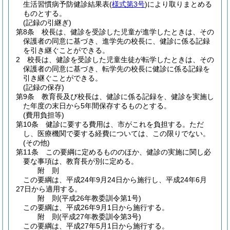
生活習慣病予防健診結果表
(
様式第3号
)
により取りまとめる
ものとする。
(記録の引継ぎ)
第8条
校長は、健診を受診した児童が進学したときは、その
保護者の同意に基づき、進学先の校長に、健診に係る記録
を引き継ぐことができる。
2
校長は、健診を受診した児童生徒が転学したときは、その
保護者の同意に基づき、転学先の校長に健診に係る記録を
引き継ぐことができる。
(記録の保存)
第9条
教育長及び校長は、健診に係る記録を、健診を実施し
た年度の末日から5年間保存するものとする。
(費用負担等)
第10条
健診に要する費用は、市がこれを負担する。
ただ
し、医療機関で要する経費については、この限りでない。
(その他)
第11条
この要綱に定めるもののほか、健診の実施に関し必
要な事項は、教育長が別に定める。
附
則
この要綱は、平成24年9月24日から施行し、平成24年6月
27日から適用する。
附
則
(平成26年
教委訓令第1号)
この要綱は、平成26年9月1日から施行する。
附
則
(平成27年
教委訓令第3号)
この要綱は、平成27年5月1日から施行する。