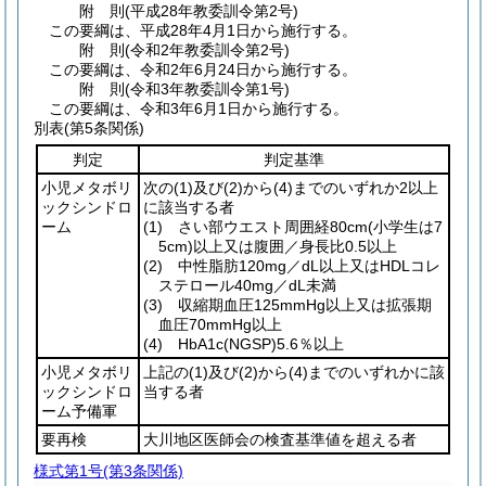
附
則
(平成28年
教委訓令第2号)
この要綱は、平成28年4月1日から施行する。
附
則
(令和2年
教委訓令第2号)
この要綱は、令和2年6月24日から施行する。
附
則
(令和3年
教委訓令第1号)
この要綱は、令和3年6月1日から施行する。
別表
(第5条関係)
判定
判定基準
小児メタボリ
次の
(1)
及び
(2)
から
(4)
までのいずれか2以上
ックシンドロ
に該当する者
ーム
(1)
さい部ウエスト周囲経80cm
(小学生は7
5cm)
以上又は腹囲／身長比0.5以上
(2)
中性脂肪120mg／dL以上又はHDLコレ
ステロール40mg／dL未満
(3)
収縮期血圧125mmHg以上又は拡張期
血圧70mmHg以上
(4)
HbA1c
(NGSP)
5.6％以上
小児メタボリ
上記の
(1)
及び
(2)
から
(4)
までのいずれかに該
ックシンドロ
当する者
ーム予備軍
要再検
大川地区医師会の検査基準値を超える者
様式第1号
(第3条関係)