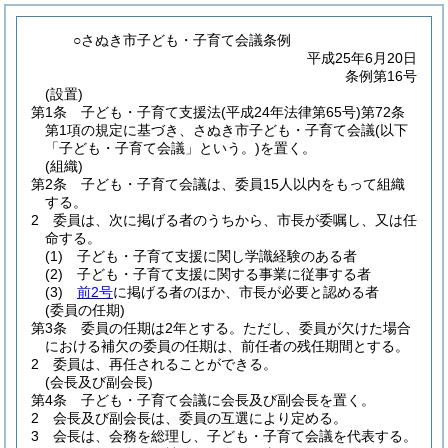
○さぬき市子ども・子育て会議条例
平成25年6月20日
条例第16号
(設置)
第1条
子ども・子育て支援法
(平成24年法律第65号)
第72条
第1項の規定に基づき、さぬき市子ども・子育て会議
(以下
「子ども・子育て会議」という。)
を置く。
(組織)
第2条
子ども・子育て会議は、委員15人以内をもって組織
する。
2
委員は、次に掲げる者のうちから、市長が委嘱し、又は任
命する。
(1)
子ども・子育て支援に関し学識経験のある者
(2)
子ども・子育て支援に関する事業に従事する者
(3)
前2号
に掲げる者のほか、市長が必要と認める者
(委員の任期)
第3条
委員の任期は2年とする。
ただし、委員が欠けた場合
における補欠の委員の任期は、前任者の残任期間とする。
2
委員は、再任されることができる。
(会長及び副会長)
第4条
子ども・子育て会議に会長及び副会長を置く。
2
会長及び副会長は、委員の互選により定める。
3
会長は、会務を総理し、子ども・子育て会議を代表する。