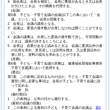
4
副会長は、会長を補佐し、会長に事故があるとき又は会長
が欠けたときは、その職務を代理する。
(会議)
第5条
子ども・子育て会議の会議
(以下この条において「会
議」という。)
は、会長が招集する。
2
会長は、会議の議長となる。
3
会議は、委員の過半数が出席しなければ開くことができな
い。
4
会議の議事は、出席した委員の過半数で決し、可否同数の
ときは、議長の決するところによる。
5
会長は、必要があると認めるときは、会議に委員以外の者
の出席を求め、意見若しくは説明を聴き、又は委員以外の
者に対し、資料の提出を求めることができる。
(庶務)
第6条
子ども・子育て会議の庶務は、健康福祉部福祉事務所
子育て支援課において処理する。
(委任)
第7条
この条例に定めるもののほか、子ども・子育て会議の
運営に関し必要な事項は、会長が子ども・子育て会議に諮
って定める。
附
則
(施行期日)
1
この条例は、公布の日から施行する。
(最初の会議の招集)
2
この条例による最初の子ども・子育て会議の会議は、
第5