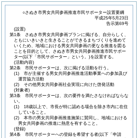
○さぬき市男女共同参画推進市民サポーター設置要綱
平成25年5月23日
告示第69号
(設置)
第1条
さぬき市男女共同参画プランに掲げる、自分らしく、
ともにいきいきと生きることができるまちづくりを進めて
いくため、地域における男女共同参画の更なる推進を図る
ことを目的として、さぬき市男女共同参画推進市民サポー
ター
(以下「市民サポーター」という。)
を設置する。
(活動内容)
第2条
市民サポーターは、次に掲げる活動を行う。
(1)
市が主催する男女共同参画推進活動事業への参加及び
運営協力活動
(2)
その他男女共同参画社会実現に向けた啓発活動
(対象者)
第3条
市民サポーターは、次の要件を満たさなければならな
い。
(1)
18歳以上で、市長が特に認める場合を除き市内に在住
していること。
(2)
本市の男女共同参画推進施策に賛同し、地域における
男女共同参画の推進に熱意を有すること。
(登録)
第4条
市民サポーターへの登録を希望する者
(以下「申請