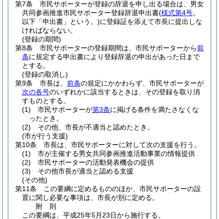
第7条
市民サポーターが登録の辞退を申し出る場合は、男女
共同参画推進市民サポーター登録辞退申出書
(
様式第4号
。
以下「申出書」という。)
に登録証を添えて市長に提出しな
ければならない。
(登録の期間)
第8条
市民サポーターの登録期間は、市民サポーターから
前
条
に規定する申出書により登録辞退の申出があった日まで
とする。
(登録の取消し)
第9条
市長は、
前条
の規定にかかわらず、市民サポーターが
次の各号
のいずれかに該当するときは、その登録を取り消
すものとする。
(1)
市民サポーターが
第3条
に掲げる条件を満たさなくな
ったとき。
(2)
その他、市長が不適当と認めたとき。
(市が行う支援)
第10条
市長は、市民サポーターに対して次の支援を行う。
(1)
市が主催する男女共同参画推進活動事業の情報提供
(2)
市民サポーターの活動発表機会の提供
(3)
その他市長が適当と認める支援
(その他)
第11条
この要綱に定めるもののほか、市民サポーターの設
置に関し必要な事項は、市長が別に定める。
附
則
この要綱は、平成25年5月23日から施行する。