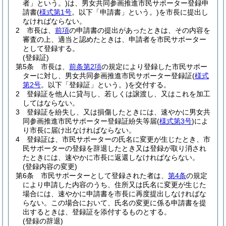
者」という。)
は、男女共同参画推進市民サポーター登録申
請書
(
様式第1号
。以下「申請書」という。)
を市長に提出し
なければならない。
2
市長は、
前項
の申請書の提出があったときは、その内容を
審査の上、適当と認めたときは、申請者を市民サポーター
として登録する。
(登録証)
第5条
市長は、
前条第2項
の規定により登録した市民サポー
ターに対し、男女共同参画推進市民サポーター登録証
(
様式
第2号
。以下「登録証」という。)
を交付する。
2
登録証を他人に貸与し、若しくは譲渡し、又はこれを加工
してはならない。
3
登録証を紛失し、又は損傷したときには、速やかに男女共
同参画推進市民サポーター登録証紛失等届
(
様式第3号
)
によ
り市長に届け出なければならない。
4
登録証は、市民サポーターの氏名に変更が生じたとき、市
民サポーターの登録を辞退したとき又は登録が取り消され
たときには、速やかに市長に返還しなければならない。
(登録内容の変更)
第6条
市民サポーターとして登録された者は、
第4条
の規定
により申請した内容のうち、住所又は氏名に変更が生じた
場合には、速やかに申請書を市長に再度提出しなければな
らない。
この場合において、氏名の変更に係る申請書を提
出するときは、登録証を添付するものとする。
(登録の辞退)