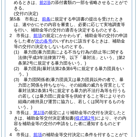
めるときは、
前2項
の添付書類の一部を省略させることがで
きる。
(交付の決定)
第5条
市長は、
前条
に規定する申請書の提出を受けたとき
は、速やかにその内容を審査し、必要に応じて実地調査等
を行い、補助金等の交付の適否を決定するものとする。
2
市長は、
前項
の規定にかかわらず、補助金等の交付の申請
をした者が
次の各号
のいずれかに該当するときは、補助金
等の交付の決定をしないものとする。
(1)
暴力団
(暴力団員による不当な行為の防止等に関する
法律
(平成3年法律第77号。以下「暴対法」という。)
第2
条第2号に規定する暴力団をいう。)
(2)
暴力団員
(暴対法第2条第6号に規定する暴力団員をい
う。)
(3)
暴力団関係者
(暴力団員又は暴力団員以外の者で、暴
力団と関係を持ちながら、その組織の威力を背景として
暴対法第2条第1号に規定する暴力的不法行為等を行うも
の若しくは暴力団に資金等を供給すること等によりその
組織の維持及び運営に協力し、若しくは関与するものを
いう。)
3
市長は、
第1項
の規定により補助金等の交付を決定したと
きは、補助金等交付決定通知書
(
様式第2号
)
により、その内
容を補助金等の交付の申請をした者に通知するものとす
る。
4
市長は、
前項
の補助金等交付決定に条件を付することがで