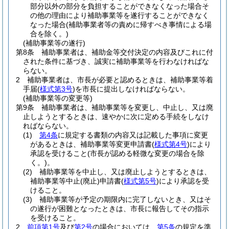
部分以外の部分を負担することができなくなった場合そ
の他の理由により補助事業等を遂行することができなく
なった場合
(補助事業者等の責めに帰すべき事情による場
合を除く。)
(補助事業等の遂行)
第8条
補助事業者は、補助金等交付決定の内容及びこれに付
された条件に基づき、誠実に補助事業等を行わなければな
らない。
2
補助事業者は、市長が必要と認めるときは、補助事業等着
手届
(
様式第3号
)
を市長に提出しなければならない。
(補助事業等の変更等)
第9条
補助事業者は、補助事業等を変更し、中止し、又は廃
止しようとするときは、速やかに次に定める手続をしなけ
ればならない。
(1)
第4条
に規定する書類の内容又は記載した事項に変更
があるときは、補助事業等変更申請書
(
様式第4号
)
により
承認を受けること
(市長が認める軽微な変更の場合を除
く。)
。
(2)
補助事業等を中止し、又は廃止しようとするときは、
補助事業等中止
(廃止)
申請書
(
様式第5号
)
により承認を受
けること。
(3)
補助事業等が予定の期限内に完了しないとき、又はそ
の遂行が困難となったときは、市長に報告してその指示
を受けること。
2
前項第1号
及び
第2号
の場合においては、
第5条
の規定を準