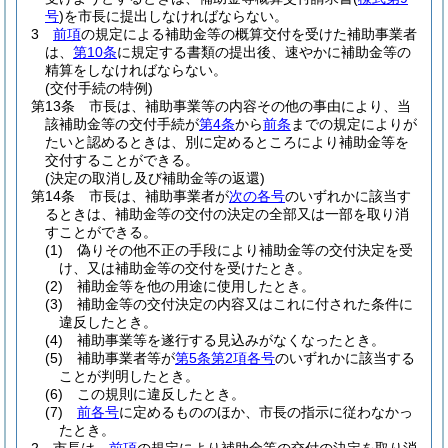
号
)
を市長に提出しなければならない。
3
前項
の規定による補助金等の概算交付を受けた補助事業者
は、
第10条
に規定する書類の提出後、速やかに補助金等の
精算をしなければならない。
(交付手続の特例)
第13条
市長は、補助事業等の内容その他の事由により、当
該補助金等の交付手続が
第4条
から
前条
までの規定によりが
たいと認めるときは、別に定めるところにより補助金等を
交付することができる。
(決定の取消し及び補助金等の返還)
第14条
市長は、補助事業者が
次の各号
のいずれかに該当す
るときは、補助金等の交付の決定の全部又は一部を取り消
すことができる。
(1)
偽りその他不正の手段により補助金等の交付決定を受
け、又は補助金等の交付を受けたとき。
(2)
補助金等を他の用途に使用したとき。
(3)
補助金等の交付決定の内容又はこれに付された条件に
違反したとき。
(4)
補助事業等を遂行する見込みがなくなったとき。
(5)
補助事業者等が
第5条第2項各号
のいずれかに該当する
ことが判明したとき。
(6)
この規則に違反したとき。
(7)
前各号
に定めるもののほか、市長の指示に従わなかっ
たとき。