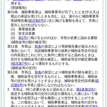
用する。
(実績報告)
第10条
補助事業者は、補助事業等が完了したとき
(中止又は
廃止の承認を受けたときを含む。)
は、速やかに補助事業等
実績報告書
(
様式第6号
)
に次に掲げる書類を添えて、市長に
提出しなければならない。
(1)
事業報告書
(2)
収支決算書
(3)
前2号
に掲げるもののほか、市長が必要と認める書類
(補助金等の額の確定等)
第11条
市長は、
前条
の規定により実績報告書が提出された
場合において、当該補助事業等の成果が補助金等交付決定
の内容及びこれに付した条件に適合すると認めるときは、
交付する補助金等の額を確定し、補助金等交付確定通知書
(
様式第7号
)
により通知するものとする。
(補助金等の交付)
第12条
市長は、
前条
の規定により補助金等の額を確定した
後、補助金等を交付するものとし、補助事業者は、補助金
等の交付を受けようとするときは、補助金等交付請求書
(
様
式第8号
)
を市長に提出しなければならない。
2
市長は、特に必要があると認めるときは、
第5条第3項
に
規定する補助金等の交付の決定の通知をした後において補
助金等の全部又は一部を概算により交付することができ
る。
この場合において、補助事業者は、補助金等の交付を
受けようとするときは、補助金等概算交付請求書
(
様式第9