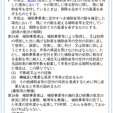
2
市長は、
前項
の規定により補助金等の交付の決定を取り消
した場合において、その取消しに係る部分に関し、既に補
助金等を交付しているときは、期限を定めてその返還を命
ずるものとする。
3
市長は、補助事業者に交付すべき補助金等の額を確定した
場合において、既にその額を超える補助金等を交付してい
るときは、期限を定めてその返還を命ずるものとする。
(財産の処分の制限)
第15条
補助事業者は、補助事業等により取得し、又は効用
の増加した次に掲げる財産を補助金等の交付の目的に反し
て使用し、譲渡し、交換し、貸し付け、又は担保に供しよ
うとするときは、市長の承認を受けなければならない。
た
だし、補助事業者が交付を受けた補助金等の全部に相当す
る金額を市に納入した場合又は補助金等の交付の目的及び
当該財産の耐用年数を勘案して市長が定める期間を経過し
た場合は、この限りでない。
(1)
不動産又はその従物
(2)
機械及び重要な器具で市長が定めるもの
(3)
その他補助金等の交付の目的を達成するために特に必
要があると市長が認めるもの
(書類等の整備)
第16条
補助事業者は、補助事業等の施行及び経費の収支の
状況に関する書類、帳簿等を整備し、補助事業等の完了し
た年度の翌年度から起算して5年間、これらを保存しておか
なければならない。