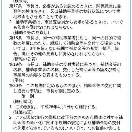
(検査等)
第17条
市長は、必要があると認めるときは、関係職員に書
類等の検査をさせ、又は補助事業等の執行状況について実
地検査をさせることができる。
2
補助事業者は、市監査委員から要求があるときは、いつで
も監査を受けなければならない。
(補助金等の見直し)
第18条
市長は、同一の補助事業者に対し、同一の目的で複
数の年度にわたり、継続して補助金等を交付する場合にお
いては、3年を超えない範囲で補助金等の充実、整理、統
合、廃止その他の見直しに努めなければならない。
(情報の公表)
第19条
市長は、補助金等の交付実績に基づき、補助金等の
名称、補助事業者の名称、交付した補助金等の額及び補助
事業等の内容を公表するものとする。
(委任)
第20条
この規則に定めるもののほか、補助金等の交付に関
し必要な事項は、市長が別に定める。
附
則
(施行期日)
1
この規則は、平成26年4月1日から施行する。
(経過措置)
2
この規則の施行の際現に改正前のさぬき市団体に対する補
助金等の適正化に関する規則の規定により補助金等の交付
の決定がなされているものについては、なお従前の例によ