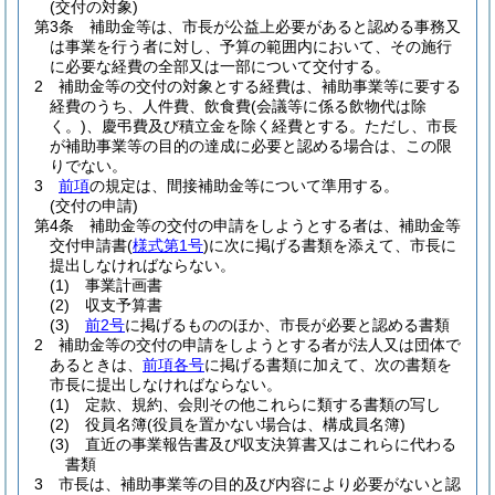
(交付の対象)
第3条
補助金等は、市長が公益上必要があると認める事務又
は事業を行う者に対し、予算の範囲内において、その施行
に必要な経費の全部又は一部について交付する。
2
補助金等の交付の対象とする経費は、補助事業等に要する
経費のうち、人件費、飲食費
(会議等に係る飲物代は除
く。)
、慶弔費及び積立金を除く経費とする。
ただし、市長
が補助事業等の目的の達成に必要と認める場合は、この限
りでない。
3
前項
の規定は、間接補助金等について準用する。
(交付の申請)
第4条
補助金等の交付の申請をしようとする者は、補助金等
交付申請書
(
様式第1号
)
に次に掲げる書類を添えて、市長に
提出しなければならない。
(1)
事業計画書
(2)
収支予算書
(3)
前2号
に掲げるもののほか、市長が必要と認める書類
2
補助金等の交付の申請をしようとする者が法人又は団体で
あるときは、
前項各号
に掲げる書類に加えて、次の書類を
市長に提出しなければならない。
(1)
定款、規約、会則その他これらに類する書類の写し
(2)
役員名簿
(役員を置かない場合は、構成員名簿)
(3)
直近の事業報告書及び収支決算書又はこれらに代わる
書類
3
市長は、補助事業等の目的及び内容により必要がないと認