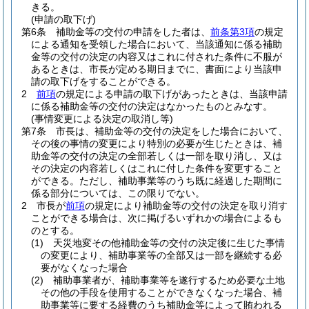
きる。
(申請の取下げ)
第6条
補助金等の交付の申請をした者は、
前条第3項
の規定
による通知を受領した場合において、当該通知に係る補助
金等の交付の決定の内容又はこれに付された条件に不服が
あるときは、市長が定める期日までに、書面により当該申
請の取下げをすることができる。
2
前項
の規定による申請の取下げがあったときは、当該申請
に係る補助金等の交付の決定はなかったものとみなす。
(事情変更による決定の取消し等)
第7条
市長は、補助金等の交付の決定をした場合において、
その後の事情の変更により特別の必要が生じたときは、補
助金等の交付の決定の全部若しくは一部を取り消し、又は
その決定の内容若しくはこれに付した条件を変更すること
ができる。
ただし、補助事業等のうち既に経過した期間に
係る部分については、この限りでない。
2
市長が
前項
の規定により補助金等の交付の決定を取り消す
ことができる場合は、次に掲げるいずれかの場合によるも
のとする。
(1)
天災地変その他補助金等の交付の決定後に生じた事情
の変更により、補助事業等の全部又は一部を継続する必
要がなくなった場合
(2)
補助事業者が、補助事業等を遂行するため必要な土地
その他の手段を使用することができなくなった場合、補
助事業等に要する経費のうち補助金等によって賄われる