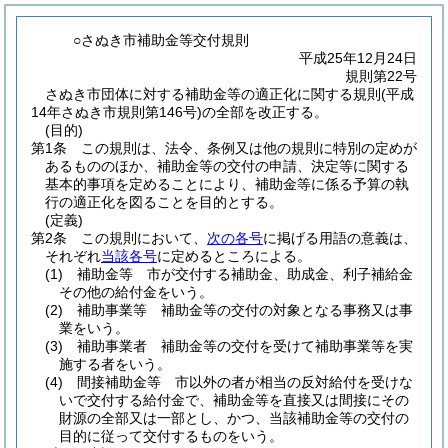
○さぬき市補助金等交付規則
平成25年12月24日
規則第22号
さぬき市団体に対する補助金等の適正化に関する規則(平成
14年さぬき市規則第146号)の全部を改正する。
(目的)
第1条
この規則は、法令、条例又は他の規則に特別の定めが
あるもののほか、補助金等の交付の申請、決定等に関する
基本的事項を定めることにより、補助金等に係る予算の執
行の適正化を図ることを目的とする。
(定義)
第2条
この規則において、
次の各号
に掲げる用語の意義は、
それぞれ
当該各号
に定めるところによる。
(1)
補助金等 市が交付する補助金、助成金、利子補給金
その他の給付金をいう。
(2)
補助事業等 補助金等の交付の対象となる事務又は事
業をいう。
(3)
補助事業者 補助金等の交付を受けて補助事業等を実
施する者をいう。
(4)
間接補助金等 市以外の者が相当の反対給付を受けな
いで交付する給付金で、補助金等を直接又は間接にその
財源の全部又は一部とし、かつ、当該補助金等の交付の
目的に従って交付するものをいう。