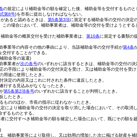
条
の規定により補助金等の額を確定した後、補助金等を交付するものと
式第8号
)
を市長に提出しなければならない。
要があると認めるときは、
第5条第3項
に規定する補助金等の交付の決定
。
この場合において、補助事業者は、補助金等の交付を受けようとする
る補助金等の概算交付を受けた補助事業者は、
第10条
に規定する書類の
助事業等の内容その他の事由により、当該補助金等の交付手続が
第4条
を交付することができる。
補助金等の返還)
助事業者が
次の各号
のいずれかに該当するときは、補助金等の交付の決
正の手段により補助金等の交付決定を受け、又は補助金等の交付を受け
の用途に使用したとき。
付決定の内容又はこれに付された条件に違反したとき。
遂行する見込みがなくなったとき。
が
第5条第2項各号
のいずれかに該当することが判明したとき。
反したとき。
るもののほか、市長の指示に従わなかったとき。
規定により補助金等の交付の決定を取り消した場合において、その取消
命ずるものとする。
業者に交付すべき補助金等の額を確定した場合において、既にその額を
)
は、補助事業等により取得し、又は効用の増加した次に掲げる財産を補