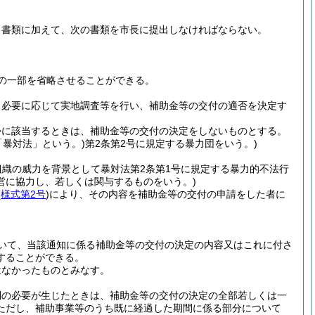
る書類に加えて、次の書類を市長に提出しなければならない。
の一部を省略させることができる。
、必要に応じて実地調査等を行い、補助金等の交付の適否を決定す
かに該当するときは、補助金等の交付の決定をしないものとする。
「暴対法」という。)
第2条第2号に規定する暴力団をいう。)
組織の威力を背景として暴対法第2条第1号に規定する暴力的不法行
営に協力し、若しくは関与するものをいう。)
(
様式第2号
)
により、その内容を補助金等の交付の申請をした者に
いて、当該通知に係る補助金等の交付の決定の内容又はこれに付さ
することができる。
はなかったものとみなす。
別の必要が生じたときは、補助金等の交付の決定の全部若しくは一
ただし、補助事業等のうち既に経過した期間に係る部分について