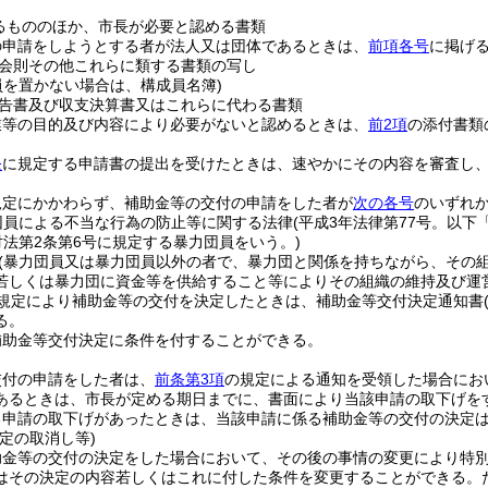
るもののほか、市長が必要と認める書類
の申請をしようとする者が法人又は団体であるときは、
前項各号
に掲げ
会則その他これらに類する書類の写し
員を置かない場合は、構成員名簿)
告書及び収支決算書又はこれらに代わる書類
業等の目的及び内容により必要がないと認めるときは、
前2項
の添付書類
条
に規定する申請書の提出を受けたときは、速やかにその内容を審査し
規定にかかわらず、補助金等の交付の申請をした者が
次の各号
のいずれ
団員による不当な行為の防止等に関する法律
(平成3年法律第77号。以下
対法第2条第6号に規定する暴力団員をいう。)
(暴力団員又は暴力団員以外の者で、暴力団と関係を持ちながら、その
若しくは暴力団に資金等を供給すること等によりその組織の維持及び運
規定により補助金等の交付を決定したときは、補助金等交付決定通知書
る。
補助金等交付決定に条件を付することができる。
交付の申請をした者は、
前条第3項
の規定による通知を受領した場合にお
あるときは、市長が定める期日までに、書面により当該申請の取下げを
る申請の取下げがあったときは、当該申請に係る補助金等の交付の決定
定の取消し等)
助金等の交付の決定をした場合において、その後の事情の変更により特
はその決定の内容若しくはこれに付した条件を変更することができる。