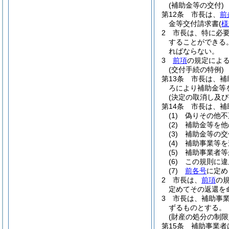
(補助金等の交付)
第12条
市長は、
前
金等交付請求書
(
様
2
市長は、特に必
することができる
ればならない。
3
前項
の規定によ
(交付手続の特例)
第13条
市長は、補
ろにより補助金等
(決定の取消し及び
第14条
市長は、補
(1)
偽りその他不
(2)
補助金等を他
(3)
補助金等の交
(4)
補助事業等を
(5)
補助事業者等
(6)
この規則に違
(7)
前各号
に定め
2
市長は、
前項
の
定めてその返還を
3
市長は、補助事
ずるものとする。
(財産の処分の制限
第15条
補助事業者