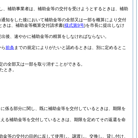
し、補助事業者は、補助金等の交付を受けようとするときは、補助
の通知をした後において補助金等の全部又は一部を概算により交付
ときは、補助金等概算交付請求書
(
様式第9号
)
を市長に提出しなけ
提出後、速やかに補助金等の精算をしなければならない。
から
前条
までの規定によりがたいと認めるときは、別に定めるとこ
定の全部又は一部を取り消すことができる。
たとき。
しに係る部分に関し、既に補助金等を交付しているときは、期限を
超える補助金等を交付しているときは、期限を定めてその返還を命
助金等の交付の目的に反して使用し、譲渡し、交換し、貸し付け、