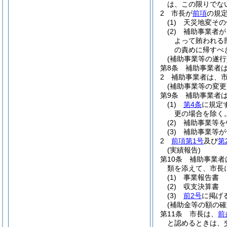
は、この限りでな
2
市長が
前項
の規
(1)
天災地変その
(2)
補助事業者が
よって賄われる
の責めに帰すべ
(補助事業等の遂行
第8条
補助事業者
2
補助事業者は、
(補助事業等の変更
第9条
補助事業者
(1)
第4条
に規定
更の場合を除く。
(2)
補助事業等を
(3)
補助事業等が
2
前項第1号
及び
第
(実績報告)
第10条
補助事業者
類を添えて、市長
(1)
事業報告書
(2)
収支決算書
(3)
前2号
に掲げ
(補助金等の額の確
第11条
市長は、
前
と認めるときは、