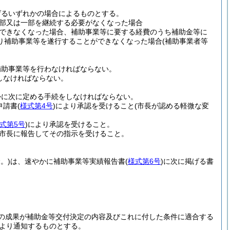
げるいずれかの場合によるものとする。
部又は一部を継続する必要がなくなった場合
できなくなった場合、補助事業等に要する経費のうち補助金等に
り補助事業等を遂行することができなくなった場合
(補助事業者等
補助事業等を行わなければならない。
しなければならない。
かに次に定める手続をしなければならない。
申請書
(
様式第4号
)
により承認を受けること
(市長が認める軽微な変
式第5号
)
により承認を受けること。
市長に報告してその指示を受けること。
。)
は、速やかに補助事業等実績報告書
(
様式第6号
)
に次に掲げる書
の成果が補助金等交付決定の内容及びこれに付した条件に適合する
より通知するものとする。