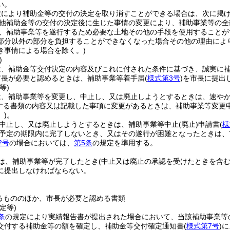
い。
定により補助金等の交付の決定を取り消すことができる場合は、次に掲
他補助金等の交付の決定後に生じた事情の変更により、補助事業等の全
、補助事業等を遂行するため必要な土地その他の手段を使用することが
部分以外の部分を負担することができなくなった場合その他の理由によ
き事情による場合を除く。)
)
は、補助金等交付決定の内容及びこれに付された条件に基づき、誠実に
市長が必要と認めるときは、補助事業等着手届
(
様式第3号
)
を市長に提出
等)
は、補助事業等を変更し、中止し、又は廃止しようとするときは、速や
する書類の内容又は記載した事項に変更があるときは、補助事業等変更
)
。
中止し、又は廃止しようとするときは、補助事業等中止
(廃止)
申請書
(
様
予定の期限内に完了しないとき、又はその遂行が困難となったときは、
2号
の場合においては、
第5条
の規定を準用する。
は、補助事業等が完了したとき
(中止又は廃止の承認を受けたときを含む
に提出しなければならない。
るもののほか、市長が必要と認める書類
定等)
条
の規定により実績報告書が提出された場合において、当該補助事業等
交付する補助金等の額を確定し、補助金等交付確定通知書
(
様式第7号
)
に