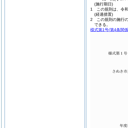
(施行期日)
1
この規則は、令和
(経過措置)
2
この規則の施行
できる。
様式第1号
(第4条関係