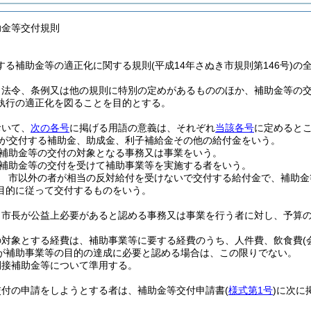
助金等交付規則
る補助金等の適正化に関する規則(平成14年さぬき市規則第146号)の
、法令、条例又は他の規則に特別の定めがあるもののほか、補助金等の
執行の適正化を図ることを目的とする。
おいて、
次の各号
に掲げる用語の意義は、それぞれ
当該各号
に定めると
が交付する補助金、助成金、利子補給金その他の給付金をいう。
補助金等の交付の対象となる事務又は事業をいう。
補助金等の交付を受けて補助事業等を実施する者をいう。
 市以外の者が相当の反対給付を受けないで交付する給付金で、補助金
目的に従って交付するものをいう。
、市長が公益上必要があると認める事務又は事業を行う者に対し、予算
の対象とする経費は、補助事業等に要する経費のうち、人件費、飲食費
が補助事業等の目的の達成に必要と認める場合は、この限りでない。
間接補助金等について準用する。
交付の申請をしようとする者は、補助金等交付申請書
(
様式第1号
)
に次に