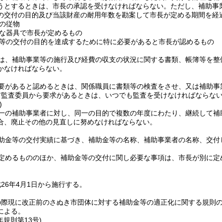
うとするときは、市長の承認を受けなければならない。
ただし、補助事
の交付の目的及び当該財産の耐用年数を勘案して市長が定める期間を経
の従物
な器具で市長が定めるもの
等の交付の目的を達成するために特に必要があると市長が認めるもの
は、補助事業等の施行及び経費の収支の状況に関する書類、帳簿等を整
かなければならない。
要があると認めるときは、関係職員に書類等の検査をさせ、又は補助事
市監査委員から要求があるときは、いつでも監査を受けなければならな
)
一の補助事業者に対し、同一の目的で複数の年度にわたり、継続して補
合、廃止その他の見直しに努めなければならない。
助金等の交付実績に基づき、補助金等の名称、補助事業者の名称、交付
定めるもののほか、補助金等の交付に関し必要な事項は、市長が別に定
26年4月1日から施行する。
の際現に改正前のさぬき市団体に対する補助金等の適正化に関する規則
による。
年
規則第13号)