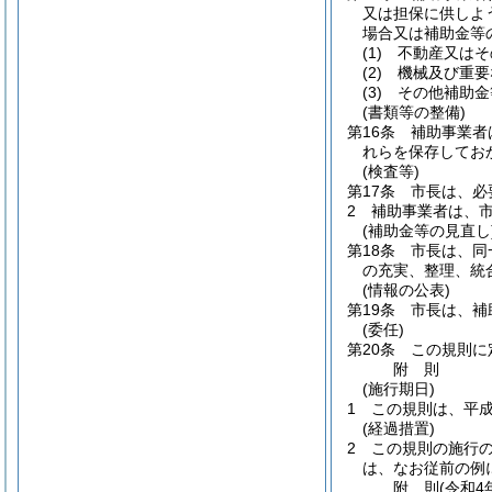
又は担保に供しよ
場合又は補助金等
(1)
不動産又はそ
(2)
機械及び重要
(3)
その他補助金
(書類等の整備)
第16条
補助事業者
れらを保存してお
(検査等)
第17条
市長は、必
2
補助事業者は、
(補助金等の見直し
第18条
市長は、同
の充実、整理、統
(情報の公表)
第19条
市長は、補
(委任)
第20条
この規則に
附
則
(施行期日)
1
この規則は、平成
(経過措置)
2
この規則の施行
は、なお従前の例
附
則
(令和4