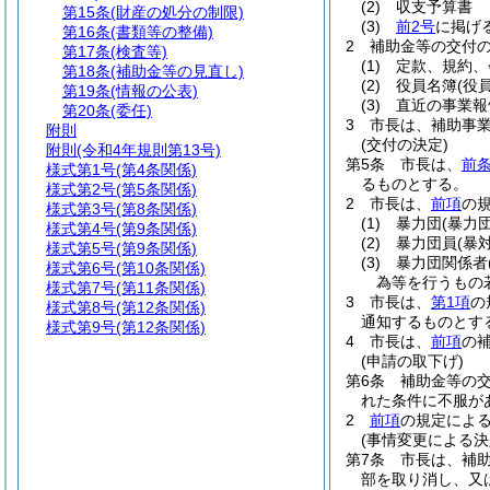
(2)
収支予算書
第15条
(財産の処分の制限)
(3)
前2号
に掲げ
第16条
(書類等の整備)
2
補助金等の交付
第17条
(検査等)
(1)
定款、規約、
第18条
(補助金等の見直し)
(2)
役員名簿
(役
第19条
(情報の公表)
(3)
直近の事業報
第20条
(委任)
3
市長は、補助事
附則
(交付の決定)
附則
(令和4年規則第13号)
第5条
市長は、
前
様式第1号
(第4条関係)
るものとする。
様式第2号
(第5条関係)
2
市長は、
前項
の
様式第3号
(第8条関係)
(1)
暴力団
(暴力
様式第4号
(第9条関係)
(2)
暴力団員
(暴
様式第5号
(第9条関係)
(3)
暴力団関係者
様式第6号
(第10条関係)
為等を行うもの
様式第7号
(第11条関係)
3
市長は、
第1項
の
様式第8号
(第12条関係)
通知するものとす
様式第9号
(第12条関係)
4
市長は、
前項
の
(申請の取下げ)
第6条
補助金等の
れた条件に不服が
2
前項
の規定によ
(事情変更による決
第7条
市長は、補
部を取り消し、又