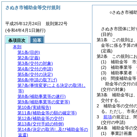
さぬき市補助金等交付規則
○さぬき市補
平成25年12月24日 規則第22号
さぬき市団体に対す
(令和4年4月1日施行)
(目的)
第1条
この規則は
条項目次
沿革
金等に係る予算の
本則
(定義)
第1条
(目的)
第2条
この規則に
第2条
(定義)
(1)
補助金等 市
第3条
(交付の対象)
(2)
補助事業等 
第4条
(交付の申請)
(3)
補助事業者 
第5条
(交付の決定)
(4)
間接補助金等
第6条
(申請の取下げ)
助金等の交付の
第7条
(事情変更による決定の取消し
(交付の対象)
等)
第3条
補助金等は
第8条
(補助事業等の遂行)
交付する。
第9条
(補助事業等の変更等)
2
補助金等の交付
第10条
(実績報告)
る。
ただし、市長
第11条
(補助金等の額の確定等)
3
前項
の規定は、
第12条
(補助金等の交付)
(交付の申請)
第13条
(交付手続の特例)
第4条
補助金等の
第14条
(決定の取消し及び補助金等の
(1)
事業計画書
返還)