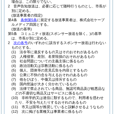
場合は、この限りでない。
2
音声告知放送は、必要に応じて随時行うものとし、市長が
別に定める。
(放送事業者の指定)
第4条
条例第5条
に規定する放送事業者は、株式会社ケーブ
ルメディア四国とする。
(放送の基準)
第5条
コミュニティ放送
(スポンサー放送を除く。)
の基準
は、市長が別に定める。
2
次の各号
のいずれかに該当するスポンサー放送は行わない
ものとする。
(1)
法令等に違反するもの又はそのおそれがあるもの
(2)
人権侵害、差別、名誉毀損のおそれがあるもの
(3)
社会問題についての主義主張に係るもの
(4)
政治活動又は宗教活動に係るもの
(5)
個人、団体等の意見広告を内容とするもの
(6)
公衆に不快の念を与えるおそれのあるもの
(7)
他をひぼう、中傷又は排斥するもの
(8)
国内世論が大きく分かれているもの
(9)
法律で禁止されている商品、無認可商品及び粗悪品な
どの不適切な商品又はサービスに係るもの
(10)
非科学的又は迷信に類するもので、利用者を惑わせ
たり、不安を与えたりするおそれのあるもの
(11)
市又は国等が推奨していると誤解させるようなもの
(12)
次に掲げる業種又は事業者に係るもの