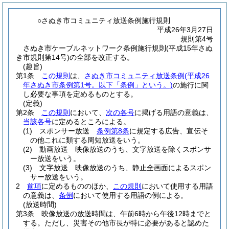
○さぬき市コミュニティ放送条例施行規則
平成26年3月27日
規則第4号
さぬき市ケーブルネットワーク条例施行規則(平成15年さぬ
き市規則第14号)の全部を改正する。
(趣旨)
第1条
この規則
は、
さぬき市コミュニティ放送条例
(平成26
年さぬき市条例第1号。以下「条例」という。)
の施行に関
し必要な事項を定めるものとする。
(定義)
第2条
この規則
において、
次の各号
に掲げる用語の意義は、
当該各号
に定めるところによる。
(1)
スポンサー放送
条例第8条
に規定する広告、宣伝そ
の他これに類する周知放送をいう。
(2)
動画放送 映像放送のうち、文字放送を除くスポンサ
ー放送をいう。
(3)
文字放送 映像放送のうち、静止全画面によるスポン
サー放送をいう。
2
前項
に定めるもののほか、
この規則
において使用する用語
の意義は、
条例
において使用する用語の例による。
(放送時間)
第3条
映像放送の放送時間は、午前6時から午後12時までと
する。
ただし、災害その他市長が特に必要があると認めた