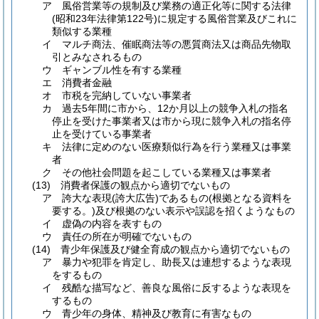
ア
風俗営業等の規制及び業務の適正化等に関する法律
(昭和23年法律第122号)
に規定する風俗営業及びこれに
類似する業種
イ
マルチ商法、催眠商法等の悪質商法又は商品先物取
引とみなされるもの
ウ
ギャンブル性を有する業種
エ
消費者金融
オ
市税を完納していない事業者
カ
過去5年間に市から、12か月以上の競争入札の指名
停止を受けた事業者又は市から現に競争入札の指名停
止を受けている事業者
キ
法律に定めのない医療類似行為を行う業種又は事業
者
ク
その他社会問題を起こしている業種又は事業者
(13)
消費者保護の観点から適切でないもの
ア
誇大な表現
(誇大広告)
であるもの
(根拠となる資料を
要する。)
及び根拠のない表示や誤認を招くようなもの
イ
虚偽の内容を表すもの
ウ
責任の所在が明確でないもの
(14)
青少年保護及び健全育成の観点から適切でないもの
ア
暴力や犯罪を肯定し、助長又は連想するような表現
をするもの
イ
残酷な描写など、善良な風俗に反するような表現を
するもの
ウ
青少年の身体、精神及び教育に有害なもの