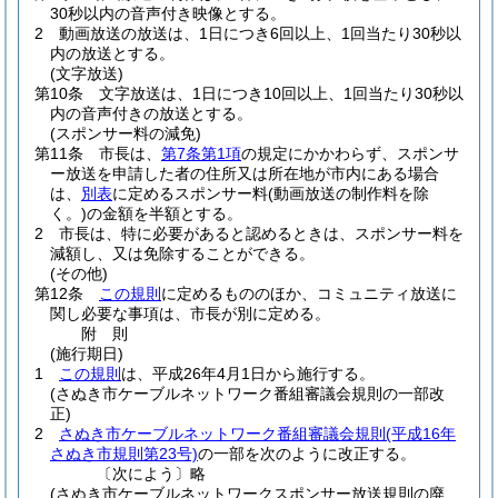
30秒以内の音声付き映像とする。
2
動画放送の放送は、1日につき6回以上、1回当たり30秒以
内の放送とする。
(文字放送)
第10条
文字放送は、1日につき10回以上、1回当たり30秒以
内の音声付きの放送とする。
(スポンサー料の減免)
第11条
市長は、
第7条第1項
の規定にかかわらず、スポンサ
ー放送を申請した者の住所又は所在地が市内にある場合
は、
別表
に定めるスポンサー料
(動画放送の制作料を除
く。)
の金額を半額とする。
2
市長は、特に必要があると認めるときは、スポンサー料を
減額し、又は免除することができる。
(その他)
第12条
この規則
に定めるもののほか、コミュニティ放送に
関し必要な事項は、市長が別に定める。
附
則
(施行期日)
1
この規則
は、平成26年4月1日から施行する。
(さぬき市ケーブルネットワーク番組審議会規則の一部改
正)
2
さぬき市ケーブルネットワーク番組審議会規則
(平成16年
さぬき市規則第23号)
の一部を次のように改正する。
〔次によう〕略
(さぬき市ケーブルネットワークスポンサー放送規則の廃