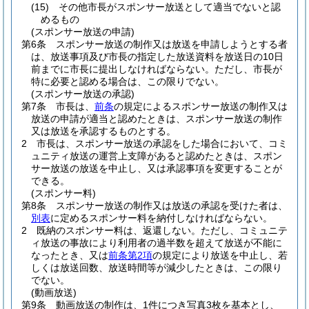
(15)
その他市長がスポンサー放送として適当でないと認
めるもの
(スポンサー放送の申請)
第6条
スポンサー放送の制作又は放送を申請しようとする者
は、放送事項及び市長の指定した放送資料を放送日の10日
前までに市長に提出しなければならない。
ただし、市長が
特に必要と認める場合は、この限りでない。
(スポンサー放送の承認)
第7条
市長は、
前条
の規定によるスポンサー放送の制作又は
放送の申請が適当と認めたときは、スポンサー放送の制作
又は放送を承認するものとする。
2
市長は、スポンサー放送の承認をした場合において、コミ
ュニティ放送の運営上支障があると認めたときは、スポン
サー放送の放送を中止し、又は承認事項を変更することが
できる。
(スポンサー料)
第8条
スポンサー放送の制作又は放送の承認を受けた者は、
別表
に定めるスポンサー料を納付しなければならない。
2
既納のスポンサー料は、返還しない。
ただし、コミュニテ
ィ放送の事故により利用者の過半数を超えて放送が不能に
なったとき、又は
前条第2項
の規定により放送を中止し、若
しくは放送回数、放送時間等が減少したときは、この限り
でない。
(動画放送)
第9条
動画放送の制作は、1件につき写真3枚を基本とし、