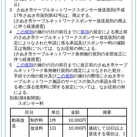
止)
3
さぬき市ケーブルネットワークスポンサー放送規則
(平成
17年さぬき市規則第42号)
は、廃止する。
(さぬき市ケーブルネットワークスポンサー放送規則の廃止
に伴う経過措置)
4
この規則
の施行の日の前日までに
前項
の規定による廃止前
のさぬき市ケーブルネットワークスポンサー放送規則の規
定によりなされた申請に係る承認及びスポンサー料の減額
又は免除については、なお従前の例による。
(さぬき市ケーブルネットワーク条例施行規則の全部改正に
伴う経過措置)
5
この規則
の施行の日の前日までに改正前のさぬき市ケーブ
ルネットワーク条例施行規則の規定によりなされた処分、
手続その他の処分及び
この規則
の施行の際現にさぬき市ケ
ーブルネットワーク施設のサービスの加入の承認を得てい
る者に係る使用料に関する規定については、なお従前の例
による。
別表
(第8条関係)
スポンサー料
区分
単位
金額
摘要
動画放
制作料
1件
10,000円
送
放送料
1日
10,000円
連続して10日以上
放送する場合は、1