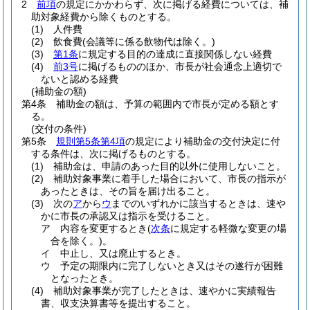
2
前項
の規定にかかわらず、次に掲げる経費については、補
助対象経費から除くものとする。
(1)
人件費
(2)
飲食費
(会議等に係る飲物代は除く。)
(3)
第1条
に規定する目的の達成に直接関係しない経費
(4)
前3号
に掲げるもののほか、市長が社会通念上適切で
ないと認める経費
(補助金の額)
第4条
補助金の額は、予算の範囲内で市長が定める額とす
る。
(交付の条件)
第5条
規則第5条第4項
の規定により補助金の交付決定に付
する条件は、次に掲げるものとする。
(1)
補助金は、申請のあった目的以外に使用しないこと。
(2)
補助対象事業に着手した場合において、市長の指示が
あったときは、その旨を届け出ること。
(3)
次の
ア
から
ウ
までのいずれかに該当するときは、速や
かに市長の承認又は指示を受けること。
ア
内容を変更するとき
(
次条
に規定する軽微な変更の場
合を除く。)
。
イ
中止し、又は廃止するとき。
ウ
予定の期限内に完了しないとき又はその遂行が困難
となったとき。
(4)
補助対象事業が完了したときは、速やかに実績報告
書、収支決算書等を提出すること。