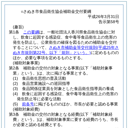
○さぬき市食品衛生協会補助金交付要綱
平成26年3月31日
告示第58号
(趣旨)
第1条
この要綱
は、一般社団法人香川県食品衛生協会に対
し、飲食に起因する感染症、食中毒等食品衛生上の危害の
発生を防止し、公衆衛生の確保を図るための補助金を交付
することについて、
さぬき市補助金等交付規則
(平成25年さ
ぬき市規則第22号。以下「規則」という。)
に定めるものの
ほか、必要な事項を定めるものとする。
(補助対象事業)
第2条
補助金の交付の対象となる事業
(以下「補助対象事
業」という。)
は、次に掲げる事業とする。
(1)
食品衛生思想の普及活動
(2)
食品営業施設への巡回指導
(3)
食品関係従業員を対象とした食品衛生指導員の養成
(4)
飲食に起因する感染症、食中毒等食品衛生上の危害の
発生防止等に必要な活動
(5)
前各号
に掲げるもののほか、市長が必要と認める事業
(補助対象経費)
第3条
補助金の交付の対象となる経費
(以下「補助対象経
費」という。)
は、補助対象事業に要する経費のうち、市長
が必要と認める経費とする。