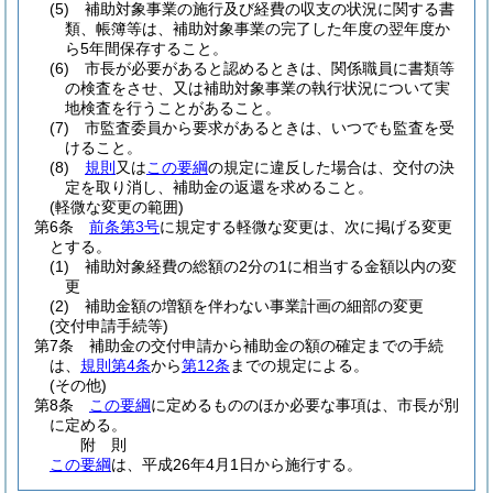
(5)
補助対象事業の施行及び経費の収支の状況に関する書
類、帳簿等は、補助対象事業の完了した年度の翌年度か
ら5年間保存すること。
(6)
市長が必要があると認めるときは、関係職員に書類等
の検査をさせ、又は補助対象事業の執行状況について実
地検査を行うことがあること。
(7)
市監査委員から要求があるときは、いつでも監査を受
けること。
(8)
規則
又は
この要綱
の規定に違反した場合は、交付の決
定を取り消し、補助金の返還を求めること。
(軽微な変更の範囲)
第6条
前条第3号
に規定する軽微な変更は、次に掲げる変更
とする。
(1)
補助対象経費の総額の2分の1に相当する金額以内の変
更
(2)
補助金額の増額を伴わない事業計画の細部の変更
(交付申請手続等)
第7条
補助金の交付申請から補助金の額の確定までの手続
は、
規則第4条
から
第12条
までの規定による。
(その他)
第8条
この要綱
に定めるもののほか必要な事項は、市長が別
に定める。
附
則
この要綱
は、平成26年4月1日から施行する。