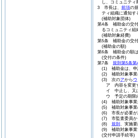
し、コミュニティ
3
市長は、
前項
の
ティ組織に通知す
(補助対象団体)
第4条
補助金の交
るコミュニティ組
(補助対象経費)
第5条
補助金の交
(補助金の額)
第6条
補助金の額
(交付の条件)
第7条
規則第5条第
(1)
補助金は、申
(2)
補助対象事業
(3)
次の
ア
から
ウ
ア
内容を変更
イ
中止し、又
ウ
予定の期限
(4)
補助対象事業
(5)
補助対象事業
(6)
市長が必要が
(7)
市監査委員か
(8)
規則
、実施要
(9)
補助対象事業
(交付申請手続等)