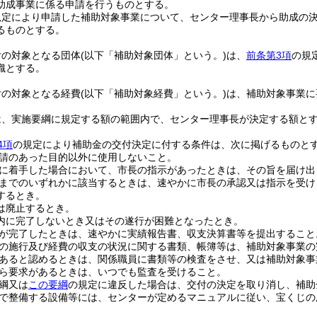
助成事業に係る申請を行うものとする。
規定により申請した補助対象事業について、センター理事長から助成の
るものとする。
付の対象となる団体
(以下「補助対象団体」という。)
は、
前条第3項
の規
織とする。
付の対象となる経費
(以下「補助対象経費」という。)
は、補助対象事業に
は、実施要綱に規定する額の範囲内で、センター理事長が決定する額と
4項
の規定により補助金の交付決定に付する条件は、次に掲げるものと
請のあった目的以外に使用しないこと。
に着手した場合において、市長の指示があったときは、その旨を届け出
までのいずれかに該当するときは、速やかに市長の承認又は指示を受け
するとき。
は廃止するとき。
内に完了しないとき又はその遂行が困難となったとき。
が完了したときは、速やかに実績報告書、収支決算書等を提出すること
の施行及び経費の収支の状況に関する書類、帳簿等は、補助対象事業の
あると認めるときは、関係職員に書類等の検査をさせ、又は補助対象事
ら要求があるときは、いつでも監査を受けること。
綱又は
この要綱
の規定に違反した場合は、交付の決定を取り消し、補助
で整備する設備等には、センターが定めるマニュアルに従い、宝くじの