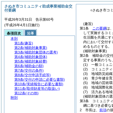
さぬき市コミュニティ助成事業補助金交
付要綱
○さぬき市コ
平成26年3月31日 告示第60号
(趣旨)
(平成26年4月1日施行)
第1条
この要綱
は
して実施するコミ
条項目次
沿革
生活圏を共通にす
本則
内において交付す
第1条
(趣旨)
めるものとする。
第2条
(補助対象事業)
(補助対象事業)
第3条
(補助対象団体の選考)
第2条
補助金の交
第4条
(補助対象団体)
定する事業のうち
第5条
(補助対象経費)
(1)
一般コミュニ
第6条
(補助金の額)
(2)
コミュニティ
第7条
(交付の条件)
(3)
地域防災組織
第8条
(交付申請手続等)
(4)
青少年健全育
第9条
(交付の申請に必要な書類)
(5)
地域の芸術環
第10条
(実績報告に必要な書類)
(6)
地域国際化推
第11条
(取得財産等の取扱い)
(7)
活力ある地域
第12条
(その他)
(補助対象団体の選
附則
第3条
コミュニテ
綱に基づき必要な
2
市長は、
前項
の