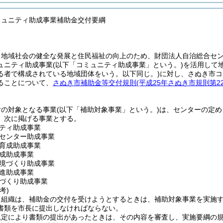
ミュニティ助成事業補助金交付要綱
、地域社会の健全な発展と住民福祉の向上のため、財団法人自治総合セ
ュニティ助成事業
(以下「コミュニティ助成事業」という。)
を活用して
る者で構成されている地域団体をいう。以下同じ。)
に対し、さぬき市コ
ることについて、
さぬき市補助金等交付規則
(平成25年さぬき市規則第
付の対象となる事業
(以下「補助対象事業」という。)
は、センターの定め
、次に掲げる事業とする。
ティ助成事業
センター助成事業
育成助成事業
成助成事業
境づくり助成事業
進助成事業
づくり助成事業
考)
ィ組織は、補助金の交付を受けようとするときは、補助対象事業を実施
書類を市長に提出しなければならない。
規定により書類の提出があったときは、その内容を審査し、実施要綱の