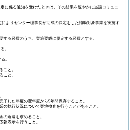
決定に係る通知を受けたときは、その結果を速やかに当該コミュニ
定によりセンター理事長が助成の決定をした補助対象事業を実施す
要する経費のうち、実施要綱に規定する経費とする。
する。
する。
ること。
ること。
。
完了した年度の翌年度から5年間保存すること。
業の執行状況について実地検査を行うことがあること。
金の返還を求めること。
広報表示を行うこと。