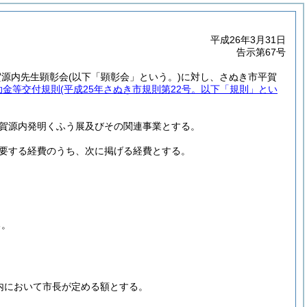
平成26年3月31日
告示第67号
賀源内先生顕彰会
(以下「顕彰会」という。)
に対し、さぬき市平賀
助金等交付規則
(平成25年さぬき市規則第22号。以下「規則」とい
賀源内発明くふう展及びその関連事業とする。
要する経費のうち、次に掲げる経費とする。
る。
内において市長が定める額とする。