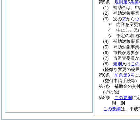
第5条
規則第5条第
(1)
補助金は、申
(2)
補助対象事業
(3)
次の
ア
から
ウ
ア
内容を変更
イ
中止し、又
ウ
予定の期限
(4)
補助対象事業
(5)
補助対象事業
(6)
市長が必要が
(7)
市監査委員か
(8)
規則
又は
この
(軽微な変更の範囲
第6条
前条第3号
に
(交付申請手続等)
第7条
補助金の交
(その他)
第8条
この要綱
に
附
則
この要綱
は、平成