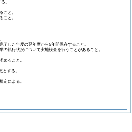
する。
ること。
ること。
。
完了した年度の翌年度から5年間保存すること。
業の執行状況について実地検査を行うことがあること。
求めること。
更とする。
規定による。