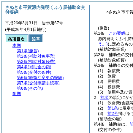
さぬき市平賀源内発明くふう展補助金交
付要綱
○さぬき市平
平成26年3月31日 告示第67号
(趣旨)
(平成26年4月1日施行)
第1条
この要綱
は
源内発明くふう展
条項目次
沿革
う。)
に定めるもの
本則
(補助対象事業)
第1条
(趣旨)
第2条
補助金の交
第2条
(補助対象事業)
(補助対象経費)
第3条
(補助対象経費)
第3条
補助金の交
第4条
(補助金の額)
(1)
報償費
第5条
(交付の条件)
(2)
旅費
第6条
(軽微な変更の範囲)
(3)
需用費
第7条
(交付申請手続等)
(4)
役務費
第8条
(その他)
(5)
使用料及び賃
附則
2
前項
の規定にか
(1)
飲食費
(会議
(2)
第1条
に規定
(3)
前2号
掲げる
(補助金の額)
第4条
補助金は、
(交付の条件)