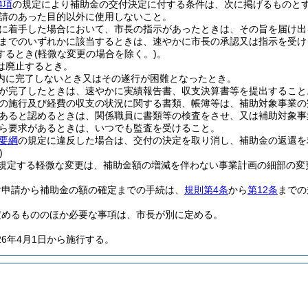
4項
の規定により補助金の交付決定に付する条件は、次に掲げるものと
請のあった目的以外に使用しないこと。
に着手した場合において、市長の指示があったときは、その旨を届け出
までのいずれかに該当するときは、速やかに市長の承認又は指示を受け
するとき
(軽微な変更の場合を除く。)
。
は廃止するとき。
内に完了しないとき又はその遂行が困難となったとき。
が完了したときは、速やかに実績報告書、収支決算書等を提出すること
の施行及び経費の収支の状況に関する書類、帳簿等は、補助対象事業の
あると認めるときは、関係職員に書類等の検査をさせ、又は補助対象事
ら要求があるときは、いつでも監査を受けること。
要綱
の規定に違反した場合は、交付の決定を取り消し、補助金の返還を
)
規定する軽微な変更は、補助金額の増減を伴わない事業計画の細部の変
付申請から補助金の額の確定までの手続は、
規則第4条
から
第12条
までの
定めるもののほか必要な事項は、市長が別に定める。
26年4月1日から施行する。