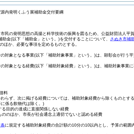
賀源内発明くふう展補助金交付要綱
、市民の発明思想の高揚と科学技術の振興を図るため、公益財団法人平
補助金
(以下「補助金」という。)
を交付することについて、
さぬき市補
のほか、必要な事項を定めるものとする。
付の対象となる事業
(以下「補助対象事業」という。)
は、顕彰会が行う平
付の対象となる経費
(以下「補助対象経費」という。)
は、補助対象事業に
借料
かわらず、次に掲げる経費については、補助対象経費から除くものとす
等に係る飲物代は除く。)
する目的の達成に直接関係しない経費
もののほか、市長が社会通念上適切でないと認める経費
前条
に規定する補助対象経費の合計額の10分の10以内とし、予算の範囲