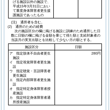
げる施設以外の施設で、
平成15年3月31日におい
て重度身体障害者更生援
護施設であったもの
(注) 通所者を含む。
(2) 通所のための経費
次の施設区分の欄に掲げる施設に訓練のため通所した日
数に日額の欄に掲げる金額を乗じて得た額と支給対象者の
当該月の実支出額とを比較して少ない方の額とする。
施設区分
日額
ア 指定肢体不自由者更生
280円
施設
イ 指定視覚障害者更生施
設
ウ 指定聴覚・言語障害者
更生施設
エ 指定内部障害者更生施
設
オ 指定特定身体障害者授
産施設
カ 指定特定身体障害者通
所授産施設