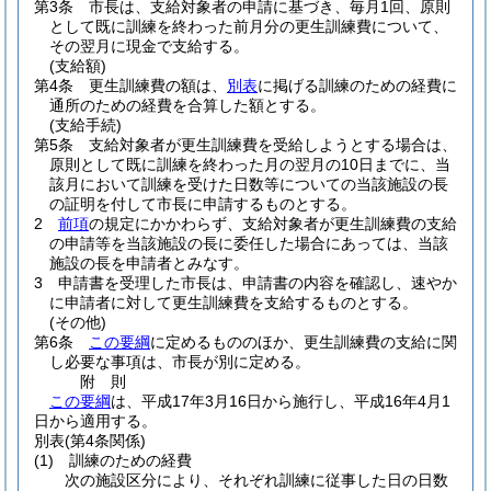
第3条
市長は、支給対象者の申請に基づき、毎月1回、原則
として既に訓練を終わった前月分の更生訓練費について、
その翌月に現金で支給する。
(支給額)
第4条
更生訓練費の額は、
別表
に掲げる訓練のための経費に
通所のための経費を合算した額とする。
(支給手続)
第5条
支給対象者が更生訓練費を受給しようとする場合は、
原則として既に訓練を終わった月の翌月の10日までに、当
該月において訓練を受けた日数等についての当該施設の長
の証明を付して市長に申請するものとする。
2
前項
の規定にかかわらず、支給対象者が更生訓練費の支給
の申請等を当該施設の長に委任した場合にあっては、当該
施設の長を申請者とみなす。
3
申請書を受理した市長は、申請書の内容を確認し、速やか
に申請者に対して更生訓練費を支給するものとする。
(その他)
第6条
この要綱
に定めるもののほか、更生訓練費の支給に関
し必要な事項は、市長が別に定める。
附
則
この要綱
は、平成17年3月16日から施行し、平成16年4月1
日から適用する。
別表
(第4条関係)
(1) 訓練のための経費
次の施設区分により、それぞれ訓練に従事した日の日数