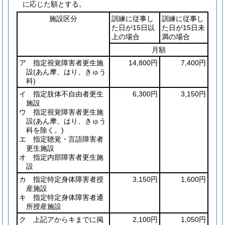
に応じた額とする。
施設区分
訓練に従事し
訓練に従事し
た日が15日以
た日が15日未
上の場合
満の場合
月額
ア 指定視覚障害者更生施
14,800円
7,400円
設
(あん摩、はり、きゅう
科)
イ 指定肢体不自由者更生
6,300円
3,150円
施設
ウ 指定視覚障害者更生施
設
(あん摩、はり、きゅう
科を除く。)
エ 指定聴覚・言語障害者
更生施設
オ 指定内部障害者更生施
設
カ 指定特定身体障害者授
3,150円
1,600円
産施設
キ 指定特定身体障害者通
所授産施設
ク 上記アからキまでに掲
2,100円
1,050円