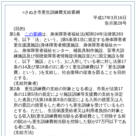
○さぬき市更生訓練費支給要綱
平成17年3月16日
告示第28号
(目的)
第1条
この要綱
は、身体障害者福祉法
(昭和24年法律第283
号。以下「法」という。)
第5条第1項に規定する身体障害者
更生援護施設
(身体障害者療護施設、身体障害者福祉ホー
ム、身体障害者福祉センター、補装具制作施設、盲導犬訓
練施設及び視聴覚障害者情報提供施設並びに国立施設を除
く。以下「施設」という。)
に入所している者に対し法第17
条の14及び第18条の2に基づく更生訓練費
(以下「更生訓練
費」という。)
を支給し、社会復帰の促進を図ることを目的
とする。
(支給対象者)
第2条
更生訓練費の支給の対象となる者は、市長が法第17
条の11第5項の規定により施設訓練等支援費の支給を決定
した者及び法第18条第3項の規定による入所の措置又は入
所の委託の措置をした者のうち更生訓練を受けているもの
とする。
ただし、生活保護受給者又は利用者負担の対象と
なる収入額
(更生訓練費相当額を必要経費として控除する前
の額)
から更生訓練費相当額を控除した額が27万円以下であ
る者に限る。
(支給方法)