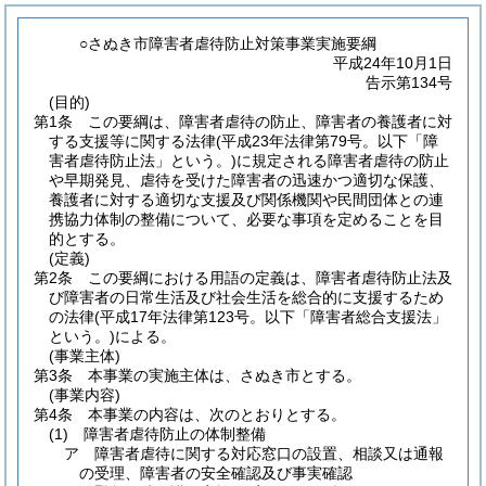
○さぬき市障害者虐待防止対策事業実施要綱
平成24年10月1日
告示第134号
(目的)
第1条
この要綱は、障害者虐待の防止、障害者の養護者に対
する支援等に関する法律
(平成23年法律第79号。以下「障
害者虐待防止法」という。)
に規定される障害者虐待の防止
や早期発見、虐待を受けた障害者の迅速かつ適切な保護、
養護者に対する適切な支援及び関係機関や民間団体との連
携協力体制の整備について、必要な事項を定めることを目
的とする。
(定義)
第2条
この要綱における用語の定義は、障害者虐待防止法及
び障害者の日常生活及び社会生活を総合的に支援するため
の法律
(平成17年法律第123号。以下「障害者総合支援法」
という。)
による。
(事業主体)
第3条
本事業の実施主体は、さぬき市とする。
(事業内容)
第4条
本事業の内容は、次のとおりとする。
(1)
障害者虐待防止の体制整備
ア
障害者虐待に関する対応窓口の設置、相談又は通報
の受理、障害者の安全確認及び事実確認