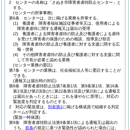
2
センターの名称は「さぬき市障害者虐待防止センター」と
する。
(センターの所掌事務)
第6条
センターは、次に掲げる業務を所掌する。
(1)
養護者、障害者福祉施設従事者等又は、使用者による
障害者虐待に関する通報又は届出の受理
(2)
養護者による障害者虐待の防止及び養護者による虐待
を受けた障害者の保護のための相談、指導及び助言
(3)
障害者虐待の防止及び養護者に対する支援に関する広
報・啓発
(4)
その他障害者虐待の防止及び養護者に対する支援に関
して市長が必要と認める業務
(センター業務の委託)
第7条
センターの業務は、社会福祉法人等に委託することが
できる。
(通報又は届出時の対応)
第8条
障害者虐待防止法第7条第1項、第9条第1項、第16条
第1項及び第2項並びに第22条第1項及び第2項による通報又
は届出があったときには、これを速やかに受理し、対応の
緊急度を判定するものとする。
2
対応の緊急度は、
別表第1
に掲げる構成員で組織する判定
チームが判定する。
(緊急一時保護)
第9条
障害者虐待防止法第9条第1項による通報又は届出の
うち、
前条
の規定に基づき緊急性が認められた場合には、