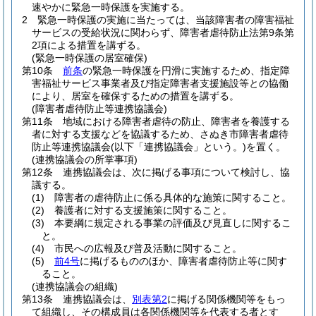
速やかに緊急一時保護を実施する。
2
緊急一時保護の実施に当たっては、当該障害者の障害福祉
サービスの受給状況に関わらず、障害者虐待防止法第9条第
2項による措置を講ずる。
(緊急一時保護の居室確保)
第10条
前条
の緊急一時保護を円滑に実施するため、指定障
害福祉サービス事業者及び指定障害者支援施設等との協働
により、居室を確保するための措置を講ずる。
(障害者虐待防止等連携協議会)
第11条
地域における障害者虐待の防止、障害者を養護する
者に対する支援などを協議するため、さぬき市障害者虐待
防止等連携協議会
(以下「連携協議会」という。)
を置く。
(連携協議会の所掌事項)
第12条
連携協議会は、次に掲げる事項について検討し、協
議する。
(1)
障害者の虐待防止に係る具体的な施策に関すること。
(2)
養護者に対する支援施策に関すること。
(3)
本要綱に規定される事業の評価及び見直しに関するこ
と。
(4)
市民への広報及び普及活動に関すること。
(5)
前4号
に掲げるもののほか、障害者虐待防止等に関す
ること。
(連携協議会の組織)
第13条
連携協議会は、
別表第2
に掲げる関係機関等をもっ
て組織し、その構成員は各関係機関等を代表する者とす