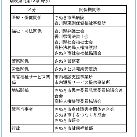
別表第2
(第13条関係)
区分
関係機関等
医療・保健関係
さぬき市民病院
香川県東讃保健福祉事務所
福祉・司法関係
香川県弁護士会
香川県司法書士会
香川県社会福祉士会
高松法務局人権擁護部
さぬき市社会福祉協議会
警察関係
さぬき警察署
労働関係
さぬき公共職業安定所
障害福祉サービス関
市内相談支援事業所
係
市内通所サービス提供事業所
地域関係
さぬき市民生委員児童委員協議会連
合会
高松人権擁護委員協議会
障害当事者
さぬき市身体障害者団体連合会
さぬき市手をつなぐ育成会
さぬき市曙会
行政
さぬき市健康福祉部