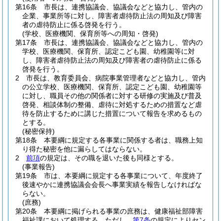
第16条
市長は、連携協議会、協議会などと協力し、管内の
企業、事業所等に対し、障害者虐待防止法の周知及び障害
者の虐待防止に係る啓発を行う。
(学校、医療機関、保育所等への周知・啓発)
第17条
市長は、連携協議会、協議会などと協力し、管内の
学校、医療機関、保育所、認定こども園、幼稚園等に対
し、障害者虐待防止法の周知及び障害者の虐待防止に係る
啓発を行う。
2
市長は、教育委員会、病院事業管理者などと協力し、管内
の公立学校、医療機関、保育所、認定こども園、幼稚園等
に対し、職員その他の関係者に対する研修の実施及び普及
啓発、相談体制の整備、虐待に対処するための措置など虐
待を防止するために講じた措置について報告を求めるもの
とする。
(秘密保持)
第18条
本要綱に規定する各事業に関係する者は、職務上知
り得た秘密を他に漏らしてはならない。
2
前項
の規定は、その職を退いた後も同様とする。
(事業報告)
第19条
市は、本要綱に規定する各事業について、年度終了
後速やかに連携協議会会長へ事業実績を報告しなければな
らない。
(庶務)
第20条
本要綱に掲げられる事業の庶務は、健康福祉部障害
福祉課において処理する。
ただし、
第7条
の規定によりセン