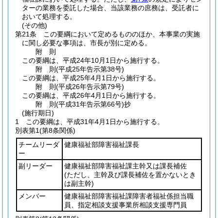
ターの業務を委託した場合、当該業務の庶務は、受託者に
おいて処理する。
(その他)
第21条
この要綱において定めるもののほか、本事業の実施
に関し必要な事項は、市長が別に定める。
附
則
この要綱は、平成24年10月1日から施行する。
附
則
(平成25年
告示第38号)
この要綱は、平成25年4月1日から施行する。
附
則
(平成26年
告示第79号)
この要綱は、平成26年4月1日から施行する。
附
則
(平成31年
告示第66号)
抄
(施行期日)
1
この要綱は、平成31年4月1日から施行する。
別表第1
(第8条関係)
チームリーダ
健康福祉部障害福祉課長
ー
副リーダー
健康福祉部障害福祉課主幹又は課長補佐
(ただし、主幹及び課長補佐を置かないとき
は副主幹)
メンバー
健康福祉部障害福祉課障害者福祉係担当職
員、指定相談支援事業所相談支援専門員