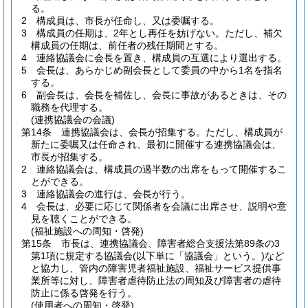
る。
2
構成員は、市長が任命し、又は委嘱する。
3
構成員の任期は、2年とし再任を妨げない。
ただし、補欠
構成員の任期は、前任者の残任期間とする。
4
連絡協議会に会長を置き、構成員の互選により選出する。
5
会長は、あらかじめ副会長として委員の中から1名を指名
する。
6
副会長は、会長を補佐し、会長に事故があるときは、その
職務を代理する。
(連携協議会の会議)
第14条
連携協議会は、会長が招集する。
ただし、構成員が
新たに委嘱又は任命され、最初に開催する連携協議会は、
市長が招集する。
2
連絡協議会は、構成員の過半数の出席をもって開催するこ
とができる。
3
連絡協議会の進行は、会長が行う。
4
会長は、必要に応じて関係者を会議に出席させ、説明や意
見を聴くことができる。
(福祉施設への周知・啓発)
第15条
市長は、連携協議会、障害者総合支援法第89条の3
第1項に規定する協議会
(以下単に「協議会」という。)
など
と協力し、管内の障害児者福祉施設、福祉サービス提供事
業所等に対し、障害者虐待防止法の周知及び障害者の虐待
防止に係る啓発を行う。
(使用者への周知・啓発)