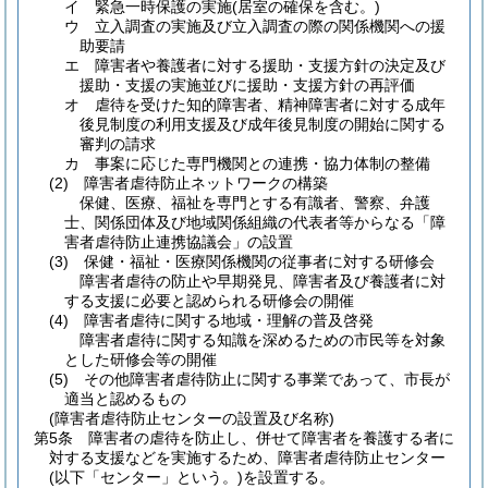
イ
緊急一時保護の実施
(居室の確保を含む。)
ウ
立入調査の実施及び立入調査の際の関係機関への援
助要請
エ
障害者や養護者に対する援助・支援方針の決定及び
援助・支援の実施並びに援助・支援方針の再評価
オ
虐待を受けた知的障害者、精神障害者に対する成年
後見制度の利用支援及び成年後見制度の開始に関する
審判の請求
カ
事案に応じた専門機関との連携・協力体制の整備
(2)
障害者虐待防止ネットワークの構築
保健、医療、福祉を専門とする有識者、警察、弁護
士、関係団体及び地域関係組織の代表者等からなる「障
害者虐待防止連携協議会」の設置
(3)
保健・福祉・医療関係機関の従事者に対する研修会
障害者虐待の防止や早期発見、障害者及び養護者に対
する支援に必要と認められる研修会の開催
(4)
障害者虐待に関する地域・理解の普及啓発
障害者虐待に関する知識を深めるための市民等を対象
とした研修会等の開催
(5)
その他障害者虐待防止に関する事業であって、市長が
適当と認めるもの
(障害者虐待防止センターの設置及び名称)
第5条
障害者の虐待を防止し、併せて障害者を養護する者に
対する支援などを実施するため、障害者虐待防止センター
(以下「センター」という。)
を設置する。