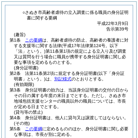
○さぬき市高齢者虐待の立入調査に係る職員の身分証明
書に関する要綱
平成22年3月9日
告示第39号
(趣旨)
第1条
この要綱
は、高齢者虐待の防止、高齢者の養護者に対
する支援等に関する法律
(平成17年法律第124号。以下
「法」という。)
第11条第1項の規定による立入り及び調査
又は質問を行う場合に職員が携帯する身分証明書に関し必
要な事項を定めるものとする。
(身分証明書)
第2条
法第11条第2項に規定する身分証明書
(以下「身分証
明書」という。)
は、
別記様式
のとおりとする。
(有効期限)
第3条
身分証明書の効力は、当該身分証明書の交付の日から
その日の属する年度の末日までとする。
ただし、さぬき市
地域包括支援センターの職員以外の職員については、市長
が定める日までとする。
(貸与等の禁止)
第4条
身分証明書は、他人に貸与又は譲渡してはならない。
(その他)
第5条
この要綱
に定めるもののほか、身分証明書に関し必要
な事項は、市長が別に定める。