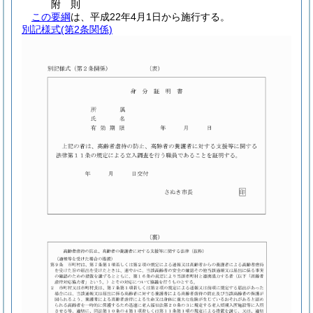
附
則
この要綱
は、平成22年4月1日から施行する。
別記様式
(第2条関係)