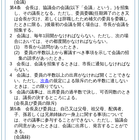
(会議)
第4条
会長は、協議会の会議
(以下「会議」という。)
を招集
し、その議長となる。
ただし、委員委嘱
(任期満了のとき又
は会長が欠け、若しくは辞職したため補欠の委員を委嘱し
たときに限る。)
後最初の会議を開く場合は、市長が会議を
招集する。
2
会議は、毎年1回開かなければならない。
ただし、次の場
合においては、その都度開かなければならない。
(1)
市長から諮問があったとき。
(2)
委員の半数以上から審議すべき事項を示して会議の招
集の請求があったとき。
3
会長は、会議を招集するときは、市長に通知しなければな
らない。
4
会議は、委員の半数以上の出席がなければ開くことできな
い。
ただし、
次条
の規定による除斥のため半数に達しない
ときは、この限りでない。
5
会議の議事は、出席委員の過半数で決し、可否同数のとき
は、議長の決するところによる。
(会長及び委員の除斥)
第5条
会長及び委員は、自己又は父母、祖父母、配偶者、
子、孫若しくは兄弟姉妹の一身上に関する事項について
は、その議事に参与することができない。
ただし、協議会
の同意があったときは、会議に出席し、発言することがで
きる。
(会議録)