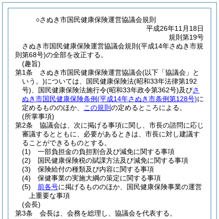
○さぬき市国民健康保険運営協議会規則
平成26年11月18日
規則第19号
さぬき市国民健康保険運営協議会規則(平成14年さぬき市規
則第68号)の全部を改正する。
(趣旨)
第1条
さぬき市国民健康保険運営協議会
(以下「協議会」と
いう。)
については、国民健康保険法
(昭和33年法律第192
号)
、国民健康保険法施行令
(昭和33年政令第362号)
及び
さ
ぬき市国民健康保険条例
(平成14年さぬき市条例第128号)
に
定めるもののほか、
この規則
の定めるところによる。
(所掌事項)
第2条
協議会は、次に掲げる事項に関し、市長の諮問に応じ
審議するとともに、必要があるときは、市長に対し建議す
ることができるものとする。
(1)
一部負担金の負担割合及び減免に関する事項
(2)
国民健康保険税の賦課方法及び減免に関する事項
(3)
保険給付の種類及び内容に関する事項
(4)
保健事業の実施大綱の策定に関する事項
(5)
前各号
に掲げるもののほか、国民健康保険事業の運営
上重要な事項
(会長)
第3条
会長は、会務を総理し、協議会を代表する。