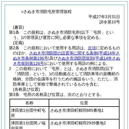
○さぬき市消防屯所管理規程
平成27年3月31日
訓令第10号
(趣旨)
第1条
この規程は、さぬき市消防屯所
(以下「屯所」とい
う。)
の管理及び運営に関し必要な事項を定める。
(定義)
第2条
この規程において使用する用語は、
次項
に定めるもの
のほか、
さぬき市消防団の設置等に関する条例
(平成14年さ
ぬき市条例第196号)
及び
さぬき市消防団規則
(平成14年さぬ
き市規則第126号)
において使用する用語の例による。
2
この規程において「屯所」とは、さぬき市消防団
(以下
「消防団」という。)
の活動拠点として消防車等の資機材の
格納、分団の会議等を行うための施設をいう。
ただし、消
防車庫として単独で整備されているものを含む。
(名称及び位置)
第3条
屯所の名称及び位置は、次のとおりとする。
名称
位置
津田第1分団中町屯
さぬき市津田町鶴羽885番地1
所
津田第1分団岡ノ端
さぬき市津田町鶴羽2939番地2
中屯所