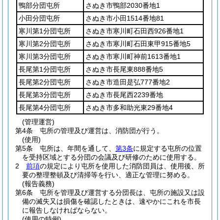
鴨部分団屯所
さぬき市鴨部2030番地1
小田分団屯所
さぬき市小田1514番地81
寒川第1分団屯所
さぬき市寒川町石田西926番地1
寒川第2分団屯所
さぬき市寒川町石田東甲915番地5
寒川第3分団屯所
さぬき市寒川町神前1613番地1
長尾第1分団屯所
さぬき市長尾東888番地5
長尾第2分団屯所
さぬき市造田是弘777番地2
長尾第3分団屯所
さぬき市長尾西2239番地
長尾第4分団屯所
さぬき市多和助光東29番地4
(管理運営)
第4条
屯所の管理及び運営は、消防団が行う。
(使用)
第5条
屯所は、年間を通して、
第3条
に規定する屯所の位置
を受持区域とする分団の会議及び研修のために使用する。
2
前項
の規定により屯所を使用した消防団員は、使用後、所
要の整理整頓及び清掃等を行い、適正な管理に努める。
(報告義務)
第6条
屯所を管理及び運営する分団長は、屯所の施設又は設
備の滅失又は損傷を確認したときは、速やかにこれを市長
に報告しなければならない。
(使用の特例)