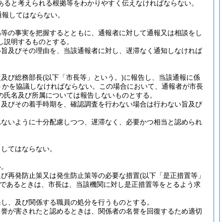
あると考えられる根拠等をわかりやすく伝えなければならない。
通報してはならない。
為等の事実を把握するとともに、通報者に対して通報又は相談をし
し説明するものとする。
い旨及びその理由を、当該通報者に対し、遅滞なく通知しなければ
監及び総務部長
(以下「市長等」という。)
に報告し、当該通報に係
うかを協議しなければならない。
この場合において、通報者が市長
の氏名及び所属については報告しないものとする。
旨及びその着手時期を、確認調査を行わない場合は行わない旨及び
れないように十分配慮しつつ、遅滞なく、必要かつ相当と認められ
らしてはならない。
い。
及び再発防止策又は発生防止策等の必要な措置
(以下「是正措置等」
であるときは、市長は、当該機関に対し是正措置等をとるよう求
発し、及び関係する職員の処分を行うものとする。
名誉が害されたと認めるときは、関係者の名誉を回復するため適切