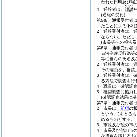
われた日時及び場
ひぼう
4
通報者は、
誹謗
(通報の受付)
第5条
通報受付者
たことによる不利
2
通報受付者は、
ならない。
ただし
(市長等への報告及
第6条
通報受付者
る法令違反行為等
等に自らの氏名及
2
通報受付者は、
その理由を、当該
3
通報受付者は、
る方法で調査を行
4
職員は、確認調
5
確認調査に協力
(確認調査結果に基
第7条
通報受付者
2
市長は、
前項
の
という。)
をとるも
めるものとする。
3
市長及び他の市
4
市長及び他の市
な措置を講じるも