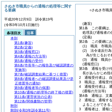
さぬき市職員からの通報の処理等に関す
る要綱
○さぬき市職
平成20年12月9日 訓令第19号
(趣旨)
(令和3年10月1日施行)
第1条
この要綱は
処理及び通報者の
条項目次
沿革
(定義)
本則
第2条
この要綱に
第1条
(趣旨)
(1)
職員 市職員
第2条
(定義)
(2)
法令違反行為
第3条
(通報窓口)
為が生じるおそ
第4条
(通報の方法等)
(3)
通報 職員か
第5条
(通報の受付)
(通報窓口)
第6条
(市長等への報告及び確認調査の
第3条
通報を受け
実施等)
長があらかじめ指
第7条
(確認調査結果に基づく措置)
2
通報受付者は、
第8条
(通報者への確認調査結果及び是
3
職員は、通報受
正措置等の通知)
4
通報受付者は、
第9条
(通報者等の保護)
(通報の方法等)
第10条
(通報の処理等の終了後の措置)
第4条
通報は、文
第11条
(運営状況の公表)
2
通報は、通報す
第12条
(関係書類の管理)
よることができる
附則
3
通報者は、通報
附則
(令和3年訓令第11号)