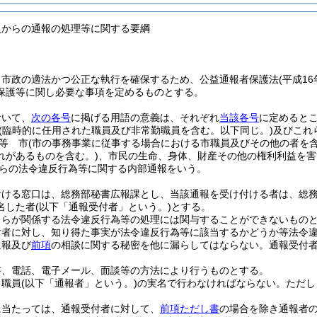
員からの通報の処理等に関する要綱
、市政の適法かつ公正な執行を確保するため、公益通報者保護法
(平成16
保護等に関し必要な事項を定めるものとする。
おいて、
次の各号
に掲げる用語の意義は、それぞれ
当該各号
に定めると
(臨時的に任用された職員及び非常勤職員を含む。以下同じ。)
及びこれ
等 市
(市の事務事業に従事する場合における市職員及びその他の者を含
れがあるものを含む。)
、市民の生命、身体、財産その他の権利利益を害
らの法令違反行為等に関する内部通報をいう。
付ける窓口は、総務部秘書広報課とし、当該通報を受け付ける者は、総
名した者
(以下「通報受付者」という。)
とする。
自らが関係する法令違反行為等の処理には関与することができないもの
付者に対し、知り得た事実が法令違反行為等に該当するかどうか等法令
通報及び
前項
の相談に関する秘密を他に漏らしてはならない。
通報受付
書、電話、電子メール、面談等の方法により行うものとする。
る職員
(以下「通報者」という。)
の実名で行わなければならない。
ただし
。
に当たっては、通報受付者に対して、
前項ただし書
の場合を除き通報者