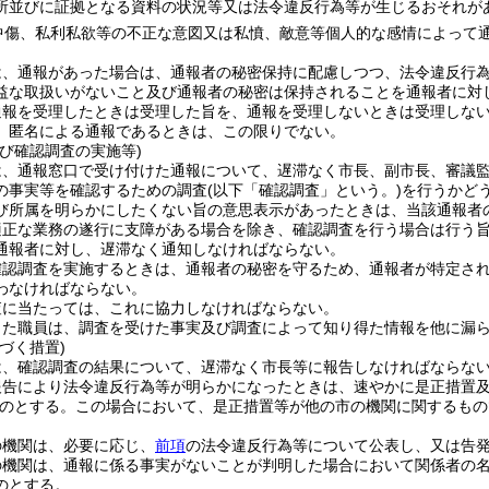
所並びに証拠となる資料の状況等又は法令違反行為等が生じるおそれが
中傷、私利私欲等の不正な意図又は私憤、敵意等個人的な感情によって
は、通報があった場合は、通報者の秘密保持に配慮しつつ、法令違反行
益な取扱いがないこと及び通報者の秘密は保持されることを通報者に対
通報を受理したときは受理した旨を、通報を受理しないときは受理しな
、匿名による通報であるときは、この限りでない。
び確認調査の実施等)
は、通報窓口で受け付けた通報について、遅滞なく市長、副市長、審議
の事実等を確認するための調査
(以下「確認調査」という。)
を行うかど
び所属を明らかにしたくない旨の意思表示があったときは、当該通報者
適正な業務の遂行に支障がある場合を除き、確認調査を行う場合は行う
通報者に対し、遅滞なく通知しなければならない。
確認調査を実施するときは、通報者の秘密を守るため、通報者が特定さ
わなければならない。
査に当たっては、これに協力しなければならない。
した職員は、調査を受けた事実及び調査によって知り得た情報を他に漏
づく措置)
は、確認調査の結果について、遅滞なく市長等に報告しなければならな
報告により法令違反行為等が明らかになったときは、速やかに是正措置
のとする。
この場合において、是正措置等が他の市の機関に関するもの
の機関は、必要に応じ、
前項
の法令違反行為等について公表し、又は告
の機関は、通報に係る事実がないことが判明した場合において関係者の
のとする。