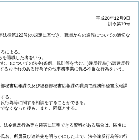
平成20年12月9日
訓令第19号
年法律第122号)
の規定に基づき、職員からの通報についての適切な
ころによる。
らを退職した者をいう。
む。)
についての法令
(条例、規則等を含む。)
違反行為
(当該違反行
するおそれのある行為その他事務事業に係る不当な行為をいう。
務部秘書広報課長及び総務部秘書広報課の職員で総務部秘書広報課
とする。
違反行為等に関する相談をすることができる。
者でなくなった後も、また、同様とする。
、法令違反行為等を確実に証明できる資料がある場合は、匿名に
の氏名、所属及び連絡先を明らかにした上で、法令違反行為等の行