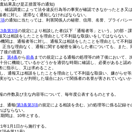
調査結果及び是正措置等の通知)
は、確認調査によって法令違反行為等の事実が確認できなかったとき又
報者に対し、遅滞なく通知しなければならない。
前項
の通知に当たっては、利害関係人の秘密、信用、名誉、プライバシ
3条第3項
の規定により相談した者
(以下「通報者等」という。)
の部・課
報又は相談をしたことを理由として不利益な取扱いをしてはならない。
の機関は、通報者等に対し、通報又は相談をしたことを理由として不利
。
正当な理由なく、通報に関する秘密を漏らした者についても、また、
了後の措置)
は、
第4条
から
前条
までの規定による通報の処理等の終了後において、
十分に機能しているかどうかを適切な時期に確認し、必要があると認め
者に指示し、又は求めること。
し、通報又は相談をしたことを理由として不利益な取扱い、嫌がらせ等
実がないことが判明した場合において関係者の名誉が害されていないか
報の件数及び主な内容等について、毎年度公表するものとする。
は、通報
(
第3条第3項
の規定による相談を含む。)
の処理等に係る記録そ
ればならない。
期間は、10年とする。
1年1月1日から施行する。
年
訓令第11号)