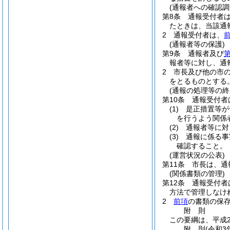
(通報者への確認
第8条
通報受付者
たときは、当該通
2
通報受付者は、
(通報者等の保護)
第9条
通報者及び
第
報者等に対し、通
2
市長及び他の市
をとるものとする
(通報の処理等の終
第10条
通報受付者
(1)
是正措置等が
を行うよう関係
(2)
通報者等に対
(3)
通報に係る事
確認すること。
(運営状況の公表)
第11条
市長は、通
(関係書類の管理)
第12条
通報受付者
方法で管理しなけ
2
前項
の書類の保存
附
則
この要綱は、平成2
附
則
(令和3