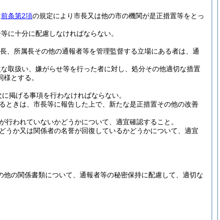
は
前条第2項
の規定により市長又は他の市の機関が是正措置等をとっ
ー等に十分に配慮しなければならない。
長、所属長その他の通報者等を管理監督する立場にある者は、通
益な取扱い、嫌がらせ等を行った者に対し、処分その他適切な措置
同様とする。
次に掲げる事項を行わなければならない。
るときは、市長等に報告した上で、新たな是正措置その他の改善
が行われていないかどうかについて、適宜確認すること。
どうか又は関係者の名誉が回復しているかどうかについて、適宜
の他の関係書類について、通報者等の秘密保持に配慮して、適切な