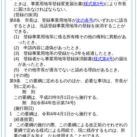
ときは、事業用地等登録変更届出書
(
様式第3号
)
により市長
に届け出なければならない。
(登録の抹消)
第8条
市長は、登録事業用地等が
次の各号
のいずれかに該当
するときは、当該登録事業用地等の登録を抹消することが
できる。
(1)
登録事業用地等に係る所有権その他の権利に異動があ
ったとき。
(2)
申請内容に虚偽があったとき。
(3)
登録事業用地等の登録から2年を経過したとき。
(4)
登録者から事業用地等登録抹消願書
(
様式第4号
)
の届出
があったとき。
(5)
その他市長が適当でないと認める理由があるとき。
(その他)
第9条
この要綱に定めるもののほか、必要な事項は、市長が
別に定める。
附
則
この要綱は、平成23年9月1日から施行する。
附
則
(令和4年
告示第74号)
(施行期日)
1
この要綱は、令和4年4月1日から施行する。
(経過措置)
2
この要綱の施行の際、この要綱による改正前のそれぞれの
要綱で定める様式による用紙で、現に残存するものは、所
要の修正を加え、なお使用することができる。