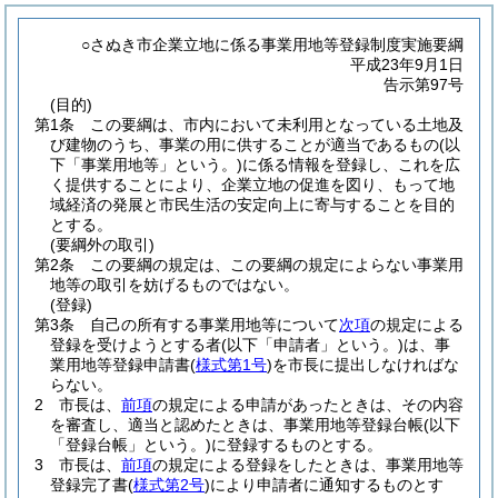
○さぬき市企業立地に係る事業用地等登録制度実施要綱
平成23年9月1日
告示第97号
(目的)
第1条
この要綱は、市内において未利用となっている土地及
び建物のうち、事業の用に供することが適当であるもの
(以
下「事業用地等」という。)
に係る情報を登録し、これを広
く提供することにより、企業立地の促進を図り、もって地
域経済の発展と市民生活の安定向上に寄与することを目的
とする。
(要綱外の取引)
第2条
この要綱の規定は、この要綱の規定によらない事業用
地等の取引を妨げるものではない。
(登録)
第3条
自己の所有する事業用地等について
次項
の規定による
登録を受けようとする者
(以下「申請者」という。)
は、事
業用地等登録申請書
(
様式第1号
)
を市長に提出しなければな
らない。
2
市長は、
前項
の規定による申請があったときは、その内容
を審査し、適当と認めたときは、事業用地等登録台帳
(以下
「登録台帳」という。)
に登録するものとする。
3
市長は、
前項
の規定による登録をしたときは、事業用地等
登録完了書
(
様式第2号
)
により申請者に通知するものとす