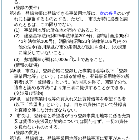
る。
(登録の要件)
第4条
登録台帳に登録できる事業用地等は、
次の各号
のいず
れにも該当するものとする。
ただし、市長が特に必要と認
めたときは、この限りでない。
(1)
事業用地等の所在地が市内であること。
(2)
建築基準法
(昭和25年法律第201号)
、都市計画法
(昭和
43年法律第100号)
、消防法
(昭和23年法律第186号)
その
他の法令
(香川県及び市の条例及び規則を含む。)
の規定
に違反していないこと。
2
(3)
敷地面積が概ね1,000m
以上であること。
(情報の提供)
第5条
市長は、登録台帳に登録した事業用地等
(以下「登録
事業用地等」という。)
に係る情報を、登録事業用地等の所
有者
(以下「登録者」という。)
の同意を得て、閲覧その他
適当と認める方法により第三者に提供することができる。
(交渉及び契約)
第6条
登録事業用地等の買入れ又は賃貸借等を希望する者
(以下「希望者」という。)
は、自らの責任において登録者
と直接交渉しなければならない。
2
市長は、登録者と希望者が行う登録事業用地等に係る売買
又は賃借の交渉及び契約については関与せず、一切の責任
を負わないものとする。
(登録の変更)
第7条
登録者は、登録事業用地等の登録事項に変更があった