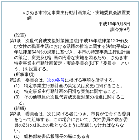
○さぬき市特定事業主行動計画策定・実施委員会設置要
綱
平成16年9月8日
訓令第9号
(設置)
第1条
次世代育成支援対策推進法
(平成15年法律第120号)
及
び女性の職業生活における活躍の推進に関する法律
(平成27
年法律第64号)
の規定に基づき、本市の特定事業主行動計画
の策定、変更及び計画の円滑な実施を図るため、さぬき市
特定事業主行動計画策定・実施委員会
(以下「委員会」とい
う。)
を設置する。
(所掌事項)
第2条
委員会は、
次の各号
に掲げる事項を所掌する。
(1)
特定事業主行動計画の策定又は変更に関すること。
(2)
特定事業主行動計画の円滑な実施に関すること。
(3)
その他職員の次世代育成支援対策の推進に関するこ
と。
(組織)
第3条
委員会は、次に掲げる者につき、市長が任命する委員
をもって組織する。
この場合において、女性委員の数が委
員の2分の1以上の数となるように配慮しなければならな
い。
(1)
総務部秘書広報課長の職にある者