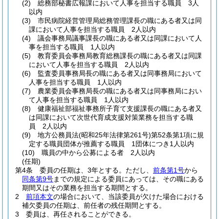
(2)
総務部秘書広報課において人事を担当する職員 3人
以内
(3)
市民病院経営管理局総務管理課長の職にある者又は同
課において人事を担当する職員 2人以内
(4)
議会事務局議事課長の職にある者又は同課において人
事を担当する職員 1人以内
(5)
教育委員会事務局教育総務課長の職にある者又は同課
において人事を担当する職員 2人以内
(6)
監査委員事務局長の職にある者又は同事務局において
人事を担当する職員 1人以内
(7)
農業委員会事務局長の職にある者又は同事務局におい
て人事を担当する職員 1人以内
(8)
健康福祉部福祉事務所子育て支援課長の職にある者又
は同課において次世代育成支援対策業務を担当する職
員 2人以内
(9)
地方公務員法
(昭和25年法律第261号)
第52条第1項に規
定する職員団体が推薦する職員 1団体につき1人以内
(10)
職員の中から公募による者 2人以内
(任期)
第4条
委員の任期は、3年とする。
ただし、
前条第1号
から
同条第9号
までの規定による委員にあっては、その職にある
期間又はその業務を担当する期間とする。
2
前項本文
の場合において、当該委員が欠けた場合における
補欠委員の任期は、前任者の残任期間とする。
3
委員は、再任されることができる。