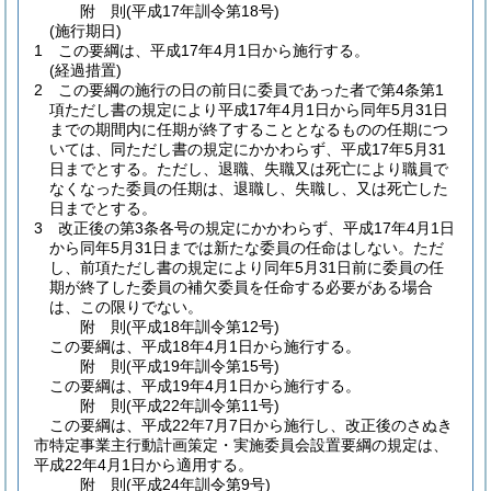
附
則
(平成17年
訓令第18号)
(施行期日)
1
この要綱は、平成17年4月1日から施行する。
(経過措置)
2
この要綱の施行の日の前日に委員であった者で第4条第1
項ただし書の規定により平成17年4月1日から同年5月31日
までの期間内に任期が終了することとなるものの任期につ
いては、同ただし書の規定にかかわらず、平成17年5月31
日までとする。
ただし、退職、失職又は死亡により職員で
なくなった委員の任期は、退職し、失職し、又は死亡した
日までとする。
3
改正後の第3条各号の規定にかかわらず、平成17年4月1日
から同年5月31日までは新たな委員の任命はしない。
ただ
し、前項ただし書の規定により同年5月31日前に委員の任
期が終了した委員の補欠委員を任命する必要がある場合
は、この限りでない。
附
則
(平成18年
訓令第12号)
この要綱は、平成18年4月1日から施行する。
附
則
(平成19年
訓令第15号)
この要綱は、平成19年4月1日から施行する。
附
則
(平成22年
訓令第11号)
この要綱は、平成22年7月7日から施行し、改正後のさぬき
市特定事業主行動計画策定・実施委員会設置要綱の規定は、
平成22年4月1日から適用する。
附
則
(平成24年
訓令第9号)