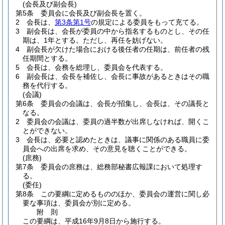
(会長及び副会長)
第5条
委員会に会長及び副会長を置く。
2
会長は、
第3条第1号
の規定による委員をもって充てる。
3
副会長は、会長が委員の中から指名するものとし、その任
期は、1年とする。
ただし、再任を妨げない。
4
副会長が欠けた場合における後任者の任期は、前任者の残
任期間とする。
5
会長は、会務を総理し、委員会を代表する。
6
副会長は、会長を補佐し、会長に事故があるときはその職
務を代行する。
(会議)
第6条
委員会の会議は、会長が招集し、会長は、その議長と
なる。
2
委員会の会議は、委員の過半数が出席しなければ、開くこ
とができない。
3
会長は、必要と認めたときは、議事に関係のある職員に委
員会への出席を求め、その意見を聴くことができる。
(庶務)
第7条
委員会の庶務は、総務部秘書広報課において処理す
る。
(委任)
第8条
この要綱に定めるもののほか、委員会の運営に関し必
要な事項は、委員会が別に定める。
附
則
この要綱は、平成16年9月8日から施行する。