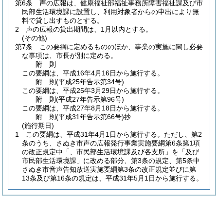
第6条
声の広報は、健康福祉部福祉事務所障害福祉課及び市
民部生活環境課に設置し、利用対象者からの申出により無
料で貸し出すものとする。
2
声の広報の貸出期間は、1月以内とする。
(その他)
第7条
この要綱に定めるもののほか、事業の実施に関し必要
な事項は、市長が別に定める。
附
則
この要綱は、平成16年4月16日から施行する。
附
則
(平成25年
告示第34号)
この要綱は、平成25年3月29日から施行する。
附
則
(平成27年
告示第96号)
この要綱は、平成27年8月18日から施行する。
附
則
(平成31年
告示第66号)
抄
(施行期日)
1
この要綱は、平成31年4月1日から施行する。
ただし、第2
条のうち、さぬき市声の広報発行事業実施要綱第6条第1項
の改正規定中「、市民部生活環境課及び各支所」を「及び
市民部生活環境課」に改める部分、第3条の規定、第5条中
さぬき市音声告知放送実施要綱第3条の改正規定並びに第
13条及び第16条の規定は、平成31年5月1日から施行する。