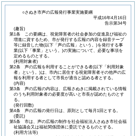
○さぬき市声の広報発行事業実施要綱
平成16年4月16日
告示第34号
(趣旨)
第1条
この要綱は、視覚障害者の社会参加の促進及び福祉の
増進に資するため、市が発行する広報の内容を録音テープ
等に録音した物
(以下「声の広報」という。)
を発行する事
業
(以下「事業」という。)
の実施について、必要な事項を
定めるものとする。
(利用対象者)
第2条
声の広報を利用することができる者
(以下「利用対象
者」という。)
は、市内に居住する視覚障害者その他声の広
報を利用する者として市長が適当と認める者とする。
(内容)
第3条
声の広報の内容は、広報さぬきに掲載されている情報
のうち利用対象者の必要度が高いと市長が認めたものとす
る。
(発行回数)
第4条
声の広報の発行日は、原則として毎月1回とする。
(委託)
第5条
市は、声の広報の制作を社会福祉法人さぬき市社会福
祉協議会又は福祉関係団体に委託できるものとする。
(利用方法等)