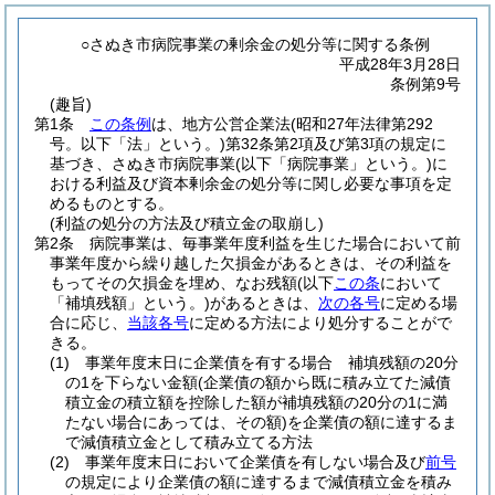
○さぬき市病院事業の剰余金の処分等に関する条例
平成28年3月28日
条例第9号
(趣旨)
第1条
この条例
は、地方公営企業法
(昭和27年法律第292
号。以下「法」という。)
第32条第2項及び第3項の規定に
基づき、さぬき市病院事業
(以下「病院事業」という。)
に
おける利益及び資本剰余金の処分等に関し必要な事項を定
めるものとする。
(利益の処分の方法及び積立金の取崩し)
第2条
病院事業は、毎事業年度利益を生じた場合において前
事業年度から繰り越した欠損金があるときは、その利益を
もってその欠損金を埋め、なお残額
(以下
この条
において
「補填残額」という。)
があるときは、
次の各号
に定める場
合に応じ、
当該各号
に定める方法により処分することがで
きる。
(1)
事業年度末日に企業債を有する場合 補填残額の20分
の1を下らない金額
(企業債の額から既に積み立てた減債
積立金の積立額を控除した額が補填残額の20分の1に満
たない場合にあっては、その額)
を企業債の額に達するま
で減債積立金として積み立てる方法
(2)
事業年度末日において企業債を有しない場合及び
前号
の規定により企業債の額に達するまで減債積立金を積み