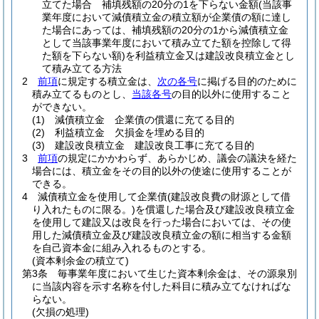
立てた場合 補填残額の20分の1を下らない金額
(当該事
業年度において減債積立金の積立額が企業債の額に達し
た場合にあっては、補填残額の20分の1から減債積立金
として当該事業年度において積み立てた額を控除して得
た額を下らない額)
を利益積立金又は建設改良積立金とし
て積み立てる方法
2
前項
に規定する積立金は、
次の各号
に掲げる目的のために
積み立てるものとし、
当該各号
の目的以外に使用すること
ができない。
(1)
減債積立金 企業債の償還に充てる目的
(2)
利益積立金 欠損金を埋める目的
(3)
建設改良積立金 建設改良工事に充てる目的
3
前項
の規定にかかわらず、あらかじめ、議会の議決を経た
場合には、積立金をその目的以外の使途に使用することが
できる。
4
減債積立金を使用して企業債
(建設改良費の財源として借
り入れたものに限る。)
を償還した場合及び建設改良積立金
を使用して建設又は改良を行った場合においては、その使
用した減債積立金及び建設改良積立金の額に相当する金額
を自己資本金に組み入れるものとする。
(資本剰余金の積立て)
第3条
毎事業年度において生じた資本剰余金は、その源泉別
に当該内容を示す名称を付した科目に積み立てなければな
らない。
(欠損の処理)