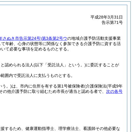
平成28年3月31日
告示第71号
8年さぬき市告示第24号)
第3条第2号ウ
の地域介護予防活動支援事業
して年齢、心身の状態等に関係なく参加できる介護予防に資する活
ついて必要な事項を定めるものとする。
ると認められる法人
(以下「受託法人」という。)
に委託することが
の範囲内で受託法人に支払うものとする。
いう。)
は、市内に住所を有する第1号被保険者
(介護保険法
(平成9年
その他介護予防に取り組むため市長が適当と認める者で、
次の各号
支援するため、健康運動指導士、理学療法士、看護師その他必要な