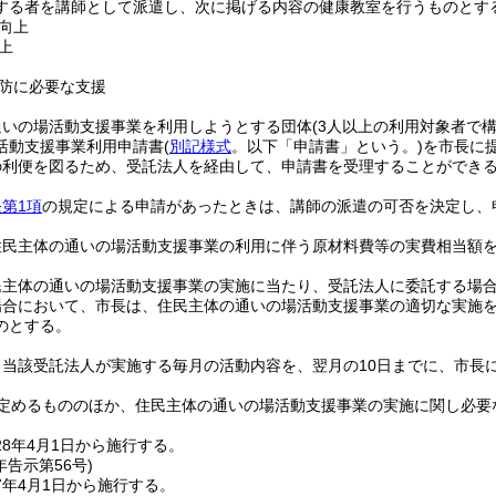
する者を講師として派遣し、次に掲げる内容の健康教室を行うものとす
向上
上
防に必要な支援
通いの場活動支援事業を利用しようとする団体
(3人以上の利用対象者で
活動支援事業利用申請書
(
別記様式
。以下「申請書」という。)
を市長に
の利便を図るため、受託法人を経由して、申請書を受理することができ
第1項
の規定による申請があったときは、講師の派遣の可否を決定し、
住民主体の通いの場活動支援事業の利用に伴う原材料費等の実費相当額
民主体の通いの場活動支援事業の実施に当たり、受託法人に委託する場
場合において、市長は、住民主体の通いの場活動支援事業の適切な実施
のとする。
、当該受託法人が実施する毎月の活動内容を、翌月の10日までに、市長
定めるもののほか、住民主体の通いの場活動支援事業の実施に関し必要
8年4月1日から施行する。
年
告示第56号)
7年4月1日から施行する。