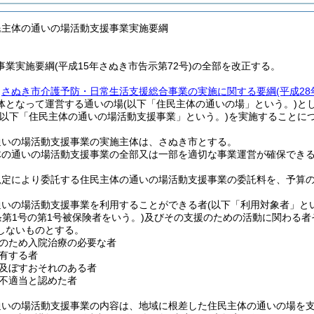
民主体の通いの場活動支援事業実施要綱
業実施要綱(平成15年さぬき市告示第72号)の全部を改正する。
、
さぬき市介護予防・日常生活支援総合事業の実施に関する要綱
(平成2
体となって運営する通いの場
(以下「住民主体の通いの場」という。)
と
(以下「住民主体の通いの場活動支援事業」という。)
を実施することに
通いの場活動支援事業の実施主体は、さぬき市とする。
体の通いの場活動支援事業の全部又は一部を適切な事業運営が確保でき
規定により委託する住民主体の通いの場活動支援事業の委託料を、予算
通いの場活動支援事業を利用することができる者
(以下「利用対象者」と
条第1号の第1号被保険者をいう。)
及びその支援のための活動に関わる者
しないものとする。
のため入院治療の必要な者
有する者
及ぼすおそれのある者
不適当と認めた者
通いの場活動支援事業の内容は、地域に根差した住民主体の通いの場を