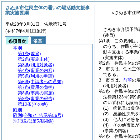
さぬき市住民主体の通いの場活動支援事
業実施要綱
○さぬき市住
平成28年3月31日 告示第71号
さぬき市介護予防事
(令和7年4月1日施行)
(趣旨)
第1条
この要綱は
条項目次
沿革
のうち、住民が主
本則
動を支援する事業
第1条
(趣旨)
(実施主体)
第2条
(実施主体)
第2条
住民主体の
第3条
(利用対象者)
2
市長は、住民主
第4条
(事業の内容)
できる。
第5条
(利用の申請)
3
市長は、
前項
の
第6条
(申請者への通知)
(利用対象者)
第7条
(費用の負担)
第3条
住民主体の
第8条
(事業の実施)
法律第123号)
第9
第9条
(事業の報告)
のいずれにも該当
第10条
(その他)
(1)
病気又は負傷
附則
(2)
感染性疾患を
附則
(令和7年告示第56号)
(3)
他人に迷惑を
別記様式
(第5条関係)
(4)
その他市長が
(事業の内容)
第4条
住民主体の