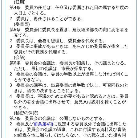
(任期)
第4条
委員の任期は、任命又は委嘱された日の属する年度の
末日までとする。
2
委員は、再任されることができる。
(委員長)
第5条
委員会に委員長を置き、建設経済部長の職にある者を
充てる。
2
委員長は、会務を総理し、委員会を代表する。
3
委員長に事故があるときは、あらかじめ委員長が指名した
委員がその職務を代理する。
(会議)
第6条
委員会の会議は、委員長が招集し、その議長となる。
ただし、最初の会議は、市長が招集する。
2
委員会の会議は、委員の半数以上が出席しなければ開くこ
とができない。
3
委員会の議事は、出席委員の過半数で決し、可否同数のと
きは、議長の決するところによる。
4
委員長は、審議のために必要があると認めるときは、委員
以外の者を会議に出席させて、意見又は説明を聴くことが
できる。
(秘密の保持)
第7条
委員会の会議は、公開しないものとする。
2
委員及び
前条第4項
に規定する委員以外で会議に出席した
者は、委員会の会議の議事、これに付議する資料及び審議
の経過を他に漏らしてはならない。
その職を退いた後も同