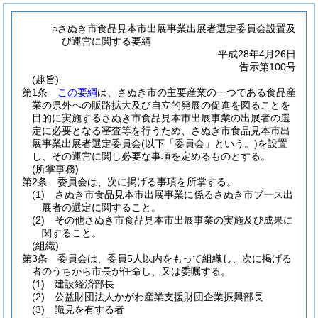
○さぬき市食品見本市出展事業出展者選定委員会設置及
び運営に関する要綱
平成28年4月26日
告示第100号
(趣旨)
第1条
この要綱
は、さぬき市の主要産業の一つである食品産
業の県外への販路拡大及び自立的発展の促進を図ることを
目的に実施するさぬき市食品見本市出展事業の出展者の選
定に必要となる審査等を行うため、さぬき市食品見本市出
展事業出展者選定委員会
(以下「委員会」という。)
を設置
し、その運営に関し必要な事項を定めるものとする。
(所掌事務)
第2条
委員会は、次に掲げる事項を所掌する。
(1)
さぬき市食品見本市出展事業に係るさぬき市ブース出
展者の選定に関すること。
(2)
その他さぬき市食品見本市出展事業の実施及び成果に
関すること。
(組織)
第3条
委員会は、委員5人以内をもって組織し、次に掲げる
者のうちから市長が任命し、又は委嘱する。
(1)
建設経済部長
(2)
公益財団法人かがわ産業支援財団企業振興部長
(3)
識見を有する者