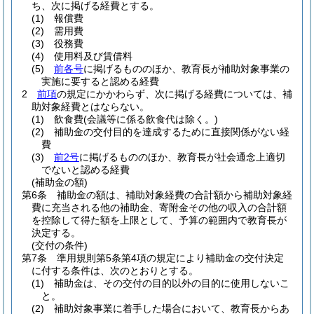
ち、次に掲げる経費とする。
(1)
報償費
(2)
需用費
(3)
役務費
(4)
使用料及び賃借料
(5)
前各号
に掲げるもののほか、教育長が補助対象事業の
実施に要すると認める経費
2
前項
の規定にかかわらず、次に掲げる経費については、補
助対象経費とはならない。
(1)
飲食費
(会議等に係る飲食代は除く。)
(2)
補助金の交付目的を達成するために直接関係がない経
費
(3)
前2号
に掲げるもののほか、教育長が社会通念上適切
でないと認める経費
(補助金の額)
第6条
補助金の額は、補助対象経費の合計額から補助対象経
費に充当される他の補助金、寄附金その他の収入の合計額
を控除して得た額を上限として、予算の範囲内で教育長が
決定する。
(交付の条件)
第7条
準用規則第5条第4項の規定により補助金の交付決定
に付する条件は、次のとおりとする。
(1)
補助金は、その交付の目的以外の目的に使用しないこ
と。
(2)
補助対象事業に着手した場合において、教育長からあ