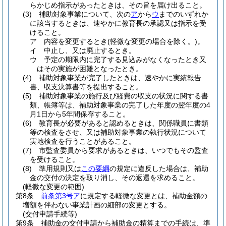
らかじめ指示があったときは、その旨を届け出ること。
(3)
補助対象事業について、次の
ア
から
ウ
までのいずれか
に該当するときは、速やかに教育長の承認又は指示を受
けること。
ア
内容を変更するとき
(軽微な変更の場合を除く。)
。
イ
中止し、又は廃止するとき。
ウ
予定の期限内に完了する見込みがなくなったとき又
はその実施が困難となったとき。
(4)
補助対象事業が完了したときは、速やかに実績報告
書、収支決算書等を提出すること。
(5)
補助対象事業の施行及び経費の収支の状況に関する書
類、帳簿等は、補助対象事業の完了した年度の翌年度の4
月1日から5年間保存すること。
(6)
教育長が必要があると認めるときは、関係職員に書類
等の検査をさせ、又は補助対象事業の執行状況について
実地検査を行うことがあること。
(7)
市監査委員から要求があるときは、いつでもその監査
を受けること。
(8)
準用規則又は
この要綱
の規定に違反した場合は、補助
金の交付の決定を取り消し、その返還を求めること。
(軽微な変更の範囲)
第8条
前条第3号ア
に規定する軽微な変更とは、補助金額の
増額を伴わない事業計画の細部の変更とする。
(交付申請手続等)
第9条
補助金の交付申請から補助金の精算までの手続は、準