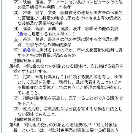
(2)
映画、漫画、アニメーション及びコンピュータその他
の電子機器等を利用した芸術
(3)
雅楽、能楽、文楽、歌舞伎その他我が国古来の伝統的
な芸能並びに特定の地域に伝わるその地域固有の伝統的
な芸能及び民俗的な芸能
(4)
講談、落語、浪曲、漫談、漫才、歌唱その他の芸能
(
前号
に規定するものを除く。)
(5)
茶道、華道、書道その他の生活に関する文化及び囲
碁、将棋その他の国民的娯楽
(6)
前各号
に掲げるもののほか、市の文化芸術の振興に資
すると特に教育長が認めるもの
(補助対象団体)
第4条
補助金の交付の対象となる団体は、次に掲げる要件を
満たすものとする。
(1)
定款、寄附行為又はこれに類する規約等を有し、団体
として意思を決定し、執行し、及び代表することのでき
る機能並びに団体としての独立した経理の機能が確立し
ていること。
(2)
補助対象事業を実施し、完了することができる団体で
あること。
(3)
政治活動、宗教活動又は公益を害する活動を目的とし
ない団体であること。
(補助対象経費)
第5条
補助金の交付の対象となる経費
(以下「補助対象経
費」という。)
は、補助対象事業の実施に要する経費のう