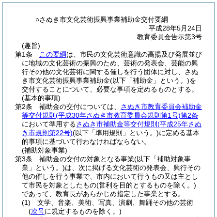
○さぬき市文化芸術振興事業補助金交付要綱
平成28年5月24日
教育委員会告示第3号
(趣旨)
第1条
この要綱
は、市民の文化芸術意識の高揚及び発展並び
に地域の文化芸術の振興のため、芸術の発表会、芸能の興
行その他の文化芸術に関する催しを行う団体に対し、さぬ
き市文化芸術振興事業補助金
(以下「補助金」という。)
を
交付することについて、必要な事項を定めるものとする。
(基本的事項)
第2条
補助金の交付については、
さぬき市教育委員会補助金
等交付規則
(平成30年さぬき市教育委員会規則第1号)
第2条
において準用する
さぬき市補助金等交付規則
(平成25年さぬ
き市規則第22号)
(以下「準用規則」という。)
に定める基本
的事項に基づいて行わなければならない。
(補助対象事業)
第3条
補助金の交付の対象となる事業
(以下「補助対象事
業」という。)
は、次に掲げる文化芸術の発表会、興行その
他の催しを行う事業で、市内において行うもの又は主とし
て市民を対象としたもの
(営利を目的とするものを除く。)
であって、教育長があらかじめ指定した事業とする。
(1)
文学、音楽、美術、写真、演劇、舞踊その他の芸術
(
次号
に規定するものを除く。)