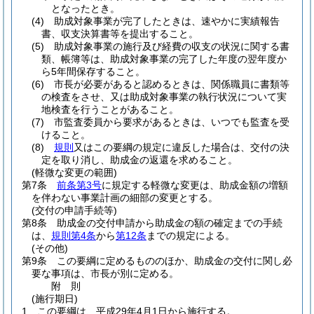
となったとき。
(4)
助成対象事業が完了したときは、速やかに実績報告
書、収支決算書等を提出すること。
(5)
助成対象事業の施行及び経費の収支の状況に関する書
類、帳簿等は、助成対象事業の完了した年度の翌年度か
ら5年間保存すること。
(6)
市長が必要があると認めるときは、関係職員に書類等
の検査をさせ、又は助成対象事業の執行状況について実
地検査を行うことがあること。
(7)
市監査委員から要求があるときは、いつでも監査を受
けること。
(8)
規則
又はこの要綱の規定に違反した場合は、交付の決
定を取り消し、助成金の返還を求めること。
(軽微な変更の範囲)
第7条
前条第3号
に規定する軽微な変更は、助成金額の増額
を伴わない事業計画の細部の変更とする。
(交付の申請手続等)
第8条
助成金の交付申請から助成金の額の確定までの手続
は、
規則第4条
から
第12条
までの規定による。
(その他)
第9条
この要綱に定めるもののほか、助成金の交付に関し必
要な事項は、市長が別に定める。
附
則
(施行期日)
1
この要綱は、平成29年4月1日から施行する。