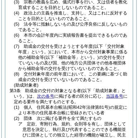
(3)
宗教の教義を広め、儀式行事を行い、又は信者を教化
育成することを目的としないものであること。
(4)
政治上の主義を推進し、支持し、又はこれに反対する
ことを目的としないものであること。
(5)
法令等に抵触しないもの及び公序良俗に反しないもの
であること。
(6)
本市の会計年度内に実績報告書を提出できるものであ
ること。
(7)
助成金の交付を受けようとする年度
(以下「交付対象
年度」という。)
において、本市から交付対象事業に係る
他の補助金等
(以下「補助金等」という。)
の交付を受け
ていないもの及び国、他の地方公共団体その他各種団体
から補助金等の交付を受けていないものであること。
(8)
交付対象年度の前年度において、この要綱に基づく助
成金の交付を受けていないものであること。
(助成対象者)
第3条
助成金の交付の対象となる者
(以下「助成対象者」と
いう。)
は、
次の各号
に掲げる者の区分に応じ、
当該各号
に
定める要件を満たすものとする。
(1)
個人 住民基本台帳法
(昭和42年法律第81号)
の規定に
より本市の住民基本台帳に登録されている者
(2)
団体 次に掲げる要件を全て満たすもの
ア
定款、寄附行為、規約、会則等を有し、団体として
意思を決定し、執行及び代表することのできる機能並
びに団体としての独立した経理の機能が確立し、民主