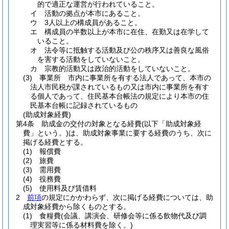
的で適正な運営が行われていること。
イ
活動の拠点が本市にあること。
ウ
3人以上の構成員があること。
エ
構成員の半数以上が本市に在住、在勤又は在学して
いること。
オ
法令等に抵触する活動及び公の秩序又は善良な風俗
を害する活動をしていないこと。
カ
宗教的活動又は政治的活動をしていないこと。
(3)
事業所 市内に事業所を有する法人であって、本市の
法人市民税が課されているもの又は市内に事業所を有す
る個人であって、住民基本台帳法の規定により本市の住
民基本台帳に記録されているもの
(助成対象経費)
第4条
助成金の交付の対象となる経費
(以下「助成対象経
費」という。)
は、助成対象事業に要する経費のうち、次に
掲げる経費とする。
(1)
報償費
(2)
旅費
(3)
需用費
(4)
役務費
(5)
使用料及び賃借料
2
前項
の規定にかかわらず、次に掲げる経費については、助
成対象経費から除くものとする。
(1)
食糧費
(会議、講演会、研修会等に係る飲物代及び調
理実習等に係る材料費を除く。)