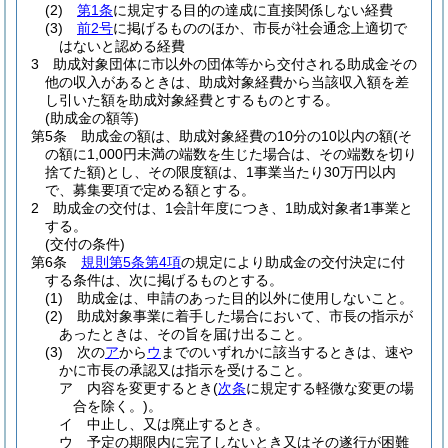
(2)
第1条
に規定する目的の達成に直接関係しない経費
(3)
前2号
に掲げるもののほか、市長が社会通念上適切で
はないと認める経費
3
助成対象団体に市以外の団体等から交付される助成金その
他の収入があるときは、助成対象経費から当該収入額を差
し引いた額を助成対象経費とするものとする。
(助成金の額等)
第5条
助成金の額は、助成対象経費の10分の10以内の額
(そ
の額に1,000円未満の端数を生じた場合は、その端数を切り
捨てた額)
とし、その限度額は、1事業当たり30万円以内
で、募集要項で定める額とする。
2
助成金の交付は、1会計年度につき、1助成対象者1事業と
する。
(交付の条件)
第6条
規則第5条第4項
の規定により助成金の交付決定に付
する条件は、次に掲げるものとする。
(1)
助成金は、申請のあった目的以外に使用しないこと。
(2)
助成対象事業に着手した場合において、市長の指示が
あったときは、その旨を届け出ること。
(3)
次の
ア
から
ウ
までのいずれかに該当するときは、速や
かに市長の承認又は指示を受けること。
ア
内容を変更するとき
(
次条
に規定する軽微な変更の場
合を除く。)
。
イ
中止し、又は廃止するとき。
ウ
予定の期限内に完了しないとき又はその遂行が困難