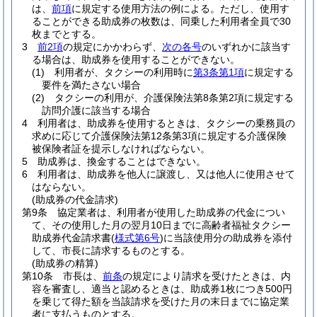
は、
前項
に規定する使用方法の例による。
ただし、使用す
ることができる助成券の枚数は、同乗した利用者全員で30
枚までとする。
3
前2項
の規定にかかわらず、
次の各号
のいずれかに該当す
る場合は、助成券を使用することができない。
(1)
利用者が、タクシーの利用時に
第3条第1項
に規定する
要件を満たさない場合
(2)
タクシーの利用が、介護保険法第8条第2項に規定する
訪問介護に該当する場合
4
利用者は、助成券を使用するときは、タクシーの乗務員の
求めに応じて介護保険法第12条第3項に規定する介護保険
被保険者証を提示しなければならない。
5
助成券は、換金することはできない。
6
利用者は、助成券を他人に譲渡し、又は他人に使用させて
はならない。
(助成券の代金請求)
第9条
協定業者は、利用者が使用した助成券の代金につい
て、その使用した月の翌月10日までに高齢者福祉タクシー
助成券代金請求書
(
様式第6号
)
に当該使用分の助成券を添付
して、市長に請求するものとする。
(助成券の精算)
第10条
市長は、
前条
の規定により請求を受けたときは、内
容を審査し、適当と認めるときは、助成券1枚につき500円
を乗じて得た額を当該請求を受けた月の末日までに協定業
者に支払うものとする。