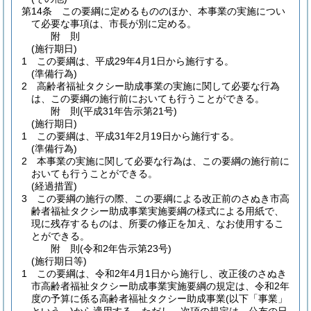
第14条
この要綱に定めるもののほか、本事業の実施につい
て必要な事項は、市長が別に定める。
附
則
(施行期日)
1
この要綱は、平成29年4月1日から施行する。
(準備行為)
2
高齢者福祉タクシー助成事業の実施に関して必要な行為
は、この要綱の施行前においても行うことができる。
附
則
(平成31年
告示第21号)
(施行期日)
1
この要綱は、平成31年2月19日から施行する。
(準備行為)
2
本事業の実施に関して必要な行為は、この要綱の施行前に
おいても行うことができる。
(経過措置)
3
この要綱の施行の際、この要綱による改正前のさぬき市高
齢者福祉タクシー助成事業実施要綱の様式による用紙で、
現に残存するものは、所要の修正を加え、なお使用するこ
とができる。
附
則
(令和2年
告示第23号)
(施行期日等)
1
この要綱は、令和2年4月1日から施行し、改正後のさぬき
市高齢者福祉タクシー助成事業実施要綱の規定は、令和2年
度の予算に係る高齢者福祉タクシー助成事業
(以下「事業」