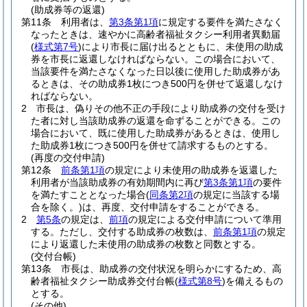
(助成券等の返還)
第11条
利用者は、
第3条第1項
に規定する要件を満たさなく
なったときは、速やかに高齢者福祉タクシー利用者異動届
(
様式第7号
)
により市長に届け出るとともに、未使用の助成
券を市長に返還しなければならない。
この場合において、
当該要件を満たさなくなった日以後に使用した助成券があ
るときは、その助成券1枚につき500円を併せて返還しなけ
ればならない。
2
市長は、偽りその他不正の手段により助成券の交付を受け
た者に対し当該助成券の返還を命ずることができる。
この
場合において、既に使用した助成券があるときは、使用し
た助成券1枚につき500円を併せて請求するものとする。
(再度の交付申請)
第12条
前条第1項
の規定により未使用の助成券を返還した
利用者が当該助成券の有効期間内に再び
第3条第1項
の要件
を満たすこととなった場合
(
同条第2項
の規定に当該する場
合を除く。)
は、再度、交付申請をすることができる。
2
第5条
の規定は、
前項
の規定による交付申請について準用
する。
ただし、交付する助成券の枚数は、
前条第1項
の規定
により返還した未使用の助成券の枚数と同数とする。
(交付台帳)
第13条
市長は、助成券の交付状況を明らかにするため、高
齢者福祉タクシー助成券交付台帳
(
様式第8号
)
を備えるもの
とする。
(その他)