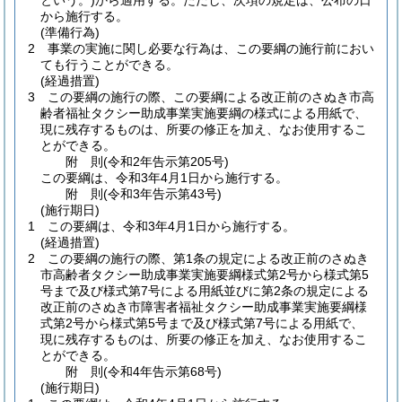
という。)
から適用する。
ただし、次項の規定は、公布の日
から施行する。
(準備行為)
2
事業の実施に関し必要な行為は、この要綱の施行前におい
ても行うことができる。
(経過措置)
3
この要綱の施行の際、この要綱による改正前のさぬき市高
齢者福祉タクシー助成事業実施要綱の様式による用紙で、
現に残存するものは、所要の修正を加え、なお使用するこ
とができる。
附
則
(令和2年
告示第205号)
この要綱は、令和3年4月1日から施行する。
附
則
(令和3年
告示第43号)
(施行期日)
1
この要綱は、令和3年4月1日から施行する。
(経過措置)
2
この要綱の施行の際、第1条の規定による改正前のさぬき
市高齢者タクシー助成事業実施要綱様式第2号から様式第5
号まで及び様式第7号による用紙並びに第2条の規定による
改正前のさぬき市障害者福祉タクシー助成事業実施要綱様
式第2号から様式第5号まで及び様式第7号による用紙で、
現に残存するものは、所要の修正を加え、なお使用するこ
とができる。
附
則
(令和4年
告示第68号)
(施行期日)