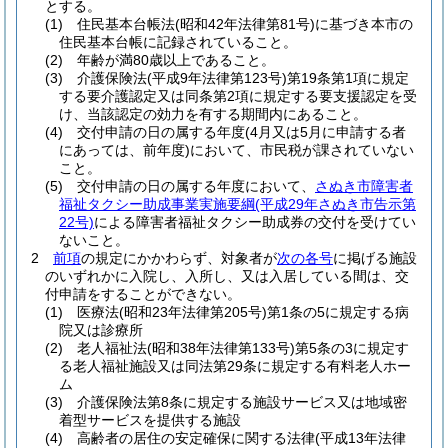
とする。
(1)
住民基本台帳法
(昭和42年法律第81号)
に基づき本市の
住民基本台帳に記録されていること。
(2)
年齢が満80歳以上であること。
(3)
介護保険法
(平成9年法律第123号)
第19条第1項に規定
する要介護認定又は同条第2項に規定する要支援認定を受
け、当該認定の効力を有する期間内にあること。
(4)
交付申請の日の属する年度
(4月又は5月に申請する者
にあっては、前年度)
において、市民税が課されていない
こと。
(5)
交付申請の日の属する年度において、
さぬき市障害者
福祉タクシー助成事業実施要綱
(平成29年さぬき市告示第
22号)
による障害者福祉タクシー助成券の交付を受けてい
ないこと。
2
前項
の規定にかかわらず、対象者が
次の各号
に掲げる施設
のいずれかに入院し、入所し、又は入居している間は、交
付申請をすることができない。
(1)
医療法
(昭和23年法律第205号)
第1条の5に規定する病
院又は診療所
(2)
老人福祉法
(昭和38年法律第133号)
第5条の3に規定す
る老人福祉施設又は同法第29条に規定する有料老人ホー
ム
(3)
介護保険法第8条に規定する施設サービス又は地域密
着型サービスを提供する施設
(4)
高齢者の居住の安定確保に関する法律
(平成13年法律