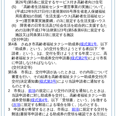
第26号)
第5条に規定するサービス付き高齢者向け住宅
(5)
「高齢者生活福祉センター運営事業の実施について」
(平成12年9月27日付け老発第655号厚生省老人保健福祉
局長通知)
の別紙「生活支援ハウス
(高齢者生活福祉セン
ター)
運営事業実施要綱」の3に規定する生活支援ハウス
(6)
障害者の日常生活及び社会生活を総合的に支援するた
めの法律
(平成17年法律第123号)
第5条第6項に規定する
施設又は同条第11項に規定する施設
(交付申請)
第4条
さぬき市高齢者福祉タクシー助成券
(
様式第1号
。以下
「助成券」という。)
の交付を受けようとする者
(以下「申
請者」という。)
は、交付を受けようとする年度ごとに、高
齢者福祉タクシー助成券交付申請書
(
様式第2号
)
により市長
に申請しなければならない。
(交付決定等)
第5条
市長は、交付申請があったときは、その内容について
審査を行い、その結果を高齢者福祉タクシー助成券交付
(不
交付)
決定通知書
(
様式第3号
)
により当該申請者に通知する
ものとする。
2
市長は、
前項
の規定により交付の決定を通知したときは、
当該申請者に対し助成券を交付し、高齢者福祉タクシー助
成券受領書
(
様式第4号
。以下「受領書」という。)
を徴する
(
次項
に規定する郵送による場合を除く。)
ものとする。
3
申請者が希望するときは、市長は、
前項
に規定する交付を
郵送
(書留等申請者による助成券の受領を確認できる方法に