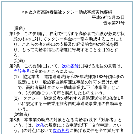
○さぬき市高齢者福祉タクシー助成事業実施要綱
平成29年3月22日
告示第21号
(目的)
第1条
この要綱は、在宅で生活する高齢者で介護が必要な状
態のものに対してタクシー料金の一部を助成することによ
り、これらの者の外出の支援及び経済的負担の軽減を図
り、もって高齢者福祉の増進に寄与することを目的とす
る。
(定義)
第2条
この要綱において、
次の各号
に掲げる用語の意義は、
当該各号
に定めるところによる。
(1)
協定業者 道路運送法
(昭和26年法律第183号)
第4条の
規定により一般旅客自動車運送事業の許可を受けた者
で、高齢者福祉タクシー助成事業
(以下「本事業」とい
う。)
の実施について市と契約したものをいう。
(2)
タクシー 協定業者の所有する道路運送法第3条第1号
ハに規定する一般乗用旅客自動車運送事業用の自動車を
いう。
(対象者)
第3条
本事業の助成の対象となる高齢者
(以下「対象者」と
いう。)
は、
次条
の規定による申請
(以下「交付申請」とい
う。)
の時点において
次の各号
に掲げる要件を全て満たす者