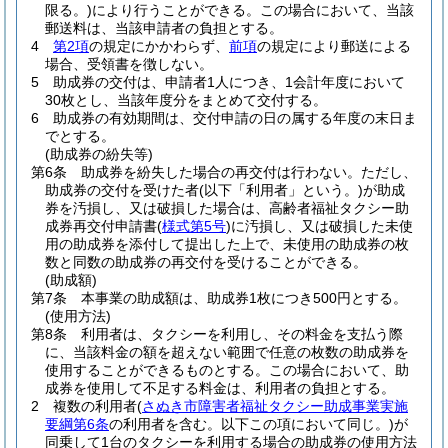
限る。)
により行うことができる。
この場合において、当該
郵送料は、当該申請者の負担とする。
4
第2項
の規定にかかわらず、
前項
の規定により郵送による
場合、受領書を徴しない。
5
助成券の交付は、申請者1人につき、1会計年度において
30枚とし、当該年度分をまとめて交付する。
6
助成券の有効期間は、交付申請の日の属する年度の末日ま
でとする。
(助成券の紛失等)
第6条
助成券を紛失した場合の再交付は行わない。
ただし、
助成券の交付を受けた者
(以下「利用者」という。)
が助成
券を汚損し、又は破損した場合は、高齢者福祉タクシー助
成券再交付申請書
(
様式第5号
)
に汚損し、又は破損した未使
用の助成券を添付して提出した上で、未使用の助成券の枚
数と同数の助成券の再交付を受けることができる。
(助成額)
第7条
本事業の助成額は、助成券1枚につき500円とする。
(使用方法)
第8条
利用者は、タクシーを利用し、その料金を支払う際
に、当該料金の額を超えない範囲で任意の枚数の助成券を
使用することができるものとする。
この場合において、助
成券を使用して不足する料金は、利用者の負担とする。
2
複数の利用者
(
さぬき市障害者福祉タクシー助成事業実施
要綱第6条
の利用者を含む。以下この項において同じ。)
が
同乗して1台のタクシーを利用する場合の助成券の使用方法