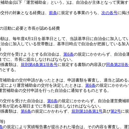
費補助金
(以下「運営補助金」という。)
は、自治会が主体となって実施す
の交付の対象となる経費は、
前条
に規定する事業のうち、
次の各号
に掲
の活動に必要と市長が認める経費
額は、毎年度4月1日を基準日として、当該基準日に自治会に加入している
自治会に加入している世帯数は、基準日時点で自治会が把握している加
)
の交付を受けようとする自治会は、
第6条
の規定にかかわらず、自治会
までに、市長に提出しなければならない。
関係書類は、
規則第4条第1項各号
に規定する書類の内容及び
同条第2項各
のとする。
営補助金の交付申請があったときは、申請書類を審査し、適当と認める
規定により運営補助金の交付を決定したときは、
第6条
の規定にかかわら
運営補助金の交付申請を行った自治会に通知するものとする。
の交付を受けた自治会は、
第6条
の規定にかかわらず、自治会運営費補
市長が定める期日までに市長に提出しなければならない。
関係書類は、
第6条
の規定にかかわらず、
規則第10条第1号
及び
第2号
に規
等)
条
の規定により実績報告書が提出された場合は、その内容を審査し、運