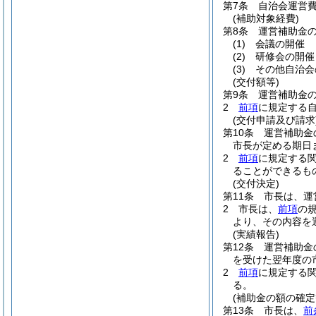
第7条
自治会運営
(補助対象経費)
第8条
運営補助金
(1)
会議の開催
(2)
研修会の開催
(3)
その他自治会
(交付額等)
第9条
運営補助金の
2
前項
に規定する
(交付申請及び請求
第10条
運営補助金
市長が定める期日
2
前項
に規定する
ることができるも
(交付決定)
第11条
市長は、運
2
市長は、
前項
の
より、その内容を
(実績報告)
第12条
運営補助金
を受けた翌年度の
2
前項
に規定する
る。
(補助金の額の確定
第13条
市長は、
前