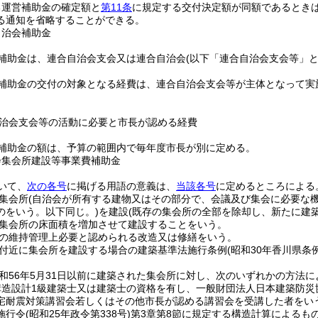
る運営補助金の確定額と
第11条
に規定する交付決定額が同額であるとき
る通知を省略することができる。
自治会補助金
補助金は、連合自治会支会又は連合自治会
(以下「連合自治会支会等」と
補助金の交付の対象となる経費は、連合自治会支会等が主体となって実
治会支会等の活動に必要と市長が認める経費
補助金の額は、予算の範囲内で毎年度市長が別に定める。
会集会所建設等事業費補助金
いて、
次の各号
に掲げる用語の意義は、
当該各号
に定めるところによる
集会所
(自治会が所有する建物又はその部分で、会議及び集会に必要な
のをいう。以下同じ。)
を建設
(既存の集会所の全部を除却し、新たに建
集会所の床面積を増加させて建設することをいう。
の維持管理上必要と認められる改造又は修繕をいう。
付近に集会所を建設する場合の建築基準法施行条例
(昭和30年香川県条例
和56年5月31日以前に建築された集会所に対し、次のいずれかの方法
構造設計1級建築士又は建築士の資格を有し、一般財団法人日本建築防
宅耐震対策講習会若しくはその他市長が認める講習会を受講した者をいう
施行令
(昭和25年政令第338号)
第3章第8節に規定する構造計算によるも