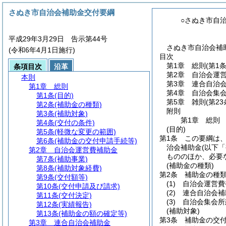
さぬき市自治会補助金交付要綱
○さぬき市自
平成29年3月29日 告示第44号
さぬき市自治会補助
(令和6年4月1日施行)
目次
第1章
総則
(第1
条項目次
沿革
第2章
自治会運
本則
第3章
連合自治
第1章
総則
第4章
自治会集
第1条
(目的)
第5章
雑則
(第23
第2条
(補助金の種類)
附則
第3条
(補助対象)
第1章
総則
第4条
(交付の条件)
(目的)
第5条
(軽微な変更の範囲)
第1条
この要綱は
第6条
(補助金の交付申請手続等)
治会補助金
(以下
第2章
自治会運営費補助金
もののほか、必要
第7条
(補助事業)
(補助金の種類)
第8条
(補助対象経費)
第2条
補助金の種
第9条
(交付額等)
(1)
自治会運営費
第10条
(交付申請及び請求)
(2)
連合自治会補
第11条
(交付決定)
(3)
自治会集会所
第12条
(実績報告)
(補助対象)
第13条
(補助金の額の確定等)
第3条
補助金の交
第3章
連合自治会補助金