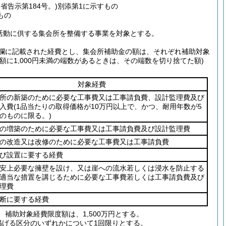
省告示第184号。)
別添第1に示すもの
もの
活動に供する集会所を整備する事業を対象とする。
欄に記載された経費とし、集会所補助金の額は、それぞれ補助対象
の額に1,000円未満の端数があるときは、その端数を切り捨てた額)
対象経費
所の新築のために必要な工事費又は工事請負費、設計監理費及び
入費
(1品当たりの取得価格が10万円以上で、かつ、耐用年数が5
のものに限る。)
の増築のために必要な工事費又は工事請負費及び設計監理費
の改造又は改修のために必要な工事費又は工事請負費
び設置に要する経費
安上必要な擁壁を設け、又は崖への流水若しくは浸水を防止する
適当な措置を講じるために必要な工事費若しくは工事請負費及び
理費
断に要する経費
補助対象経費限度額は、1,500万円とする。
掲げる区分のいずれかについて1回限りとする。