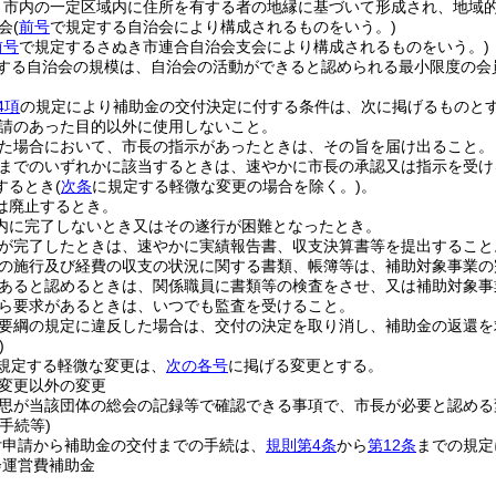
き市内の一定区域内に住所を有する者の地縁に基づいて形成され、地域
会
(
前号
で規定する自治会により構成されるものをいう。)
前号
で規定するさぬき市連合自治会支会により構成されるものをいう。)
する自治会の規模は、自治会の活動ができると認められる最小限度の会
4項
の規定により補助金の交付決定に付する条件は、次に掲げるものと
請のあった目的以外に使用しないこと。
た場合において、市長の指示があったときは、その旨を届け出ること。
までのいずれかに該当するときは、速やかに市長の承認又は指示を受け
するとき
(
次条
に規定する軽微な変更の場合を除く。)
。
は廃止するとき。
内に完了しないとき又はその遂行が困難となったとき。
が完了したときは、速やかに実績報告書、収支決算書等を提出すること
の施行及び経費の収支の状況に関する書類、帳簿等は、補助対象事業の
あると認めるときは、関係職員に書類等の検査をさせ、又は補助対象事
ら要求があるときは、いつでも監査を受けること。
要綱の規定に違反した場合は、交付の決定を取り消し、補助金の返還を
)
規定する軽微な変更は、
次の各号
に掲げる変更とする。
変更以外の変更
思が当該団体の総会の記録等で確認できる事項で、市長が必要と認める
手続等)
付申請から補助金の交付までの手続は、
規則第4条
から
第12条
までの規定
会運営費補助金