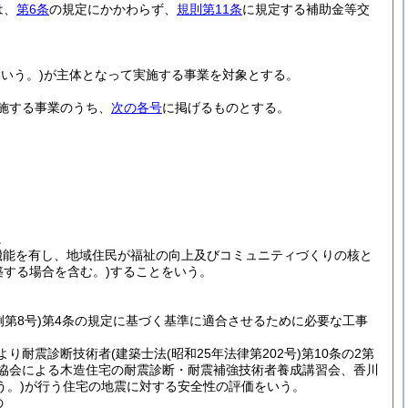
は、
第6条
の規定にかかわらず、
規則第11条
に規定する補助金等交
いう。)
が主体となって実施する事業を対象とする。
施する事業のうち、
次の各号
に掲げるものとする。
。
機能を有し、地域住民が福祉の向上及びコミュニティづくりの核と
築する場合を含む。)
することをいう。
第8号)
第4条の規定に基づく基準に適合させるために必要な工事
により耐震診断技術者
(建築士法
(昭和25年法律第202号)
第10条の2第
災協会による木造住宅の耐震診断・耐震補強技術者養成講習会、香川
。)
が行う住宅の地震に対する安全性の評価をいう。
の