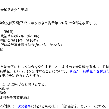
治会補助金交付要綱
金交付要綱(平成17年さぬき市告示第126号)の全部を改正する。
条―第6条)
営費補助金
(第7条―第13条)
会補助金
(第14条―第16条)
会所建設等事業費補助金
(第17条―第22条)
条)
、自治会等に対し補助金を交付することにより自治会活動を育成し、住
「補助金」という。)
を交付することについて、
さぬき市補助金等交付規
な事項を定めるものとする。
類は、次に掲げるとおりとする。
補助金
助金
建設等事業費補助金
付の対象は、
次の各号
に掲げるもの
(以下「自治会等」という。)
とする。