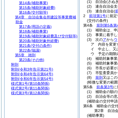
(1)
自治会
(さぬ
第14条
(補助事業)
(2)
連合自治会支
第15条
(補助対象経費)
(3)
連合自治会
(
第16条
(交付額等)
2
前項第1号
に規定
第4章
自治会集会所建設等事業費補
(交付の条件)
助金
第4条
規則第5条第
第17条
(用語の定義)
(1)
補助金は、申
第18条
(補助事業)
(2)
事業に着手し
第19条
(補助対象経費及び交付額等)
(3)
次の
ア
から
ウ
第20条
(補助対象外経費)
ア
内容を変更
第21条
(交付の条件)
イ
中止し、又
第22条
(協議)
ウ
予定の期限
第5章
雑則
(4)
補助対象事業
第23条
(その他)
(5)
補助対象事業
附則
(6)
市長が必要が
附則
(令和3年告示第21号)
(7)
市監査委員か
附則
(令和4年告示第64号)
(8)
規則
又はこの
附則
(令和6年告示第54号)
(軽微な変更の範囲
様式第1号
(第10条関係)
第5条
前条第3号
に
様式第2号
(第11条関係)
(1)
補助金の額の
様式第3号
(第12条関係)
(2)
自治会等の意
(補助金の交付申請
第6条
補助金の交
第2章
自治
(補助事業)