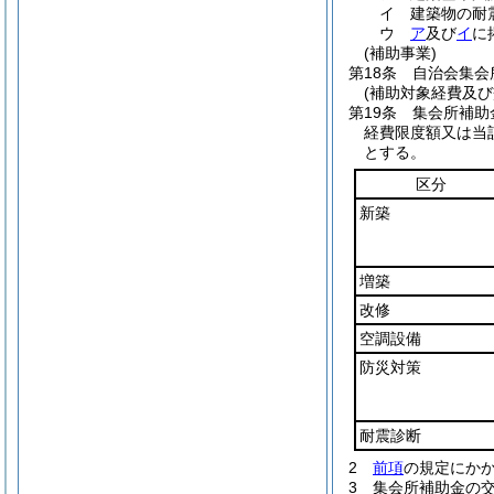
イ
建築物の耐
ウ
ア
及び
イ
に
(補助事業)
第18条
自治会集会
(補助対象経費及び
第19条
集会所補助
経費限度額又は当
とする。
区分
新築
増築
改修
空調設備
防災対策
耐震診断
2
前項
の規定にかか
3
集会所補助金の