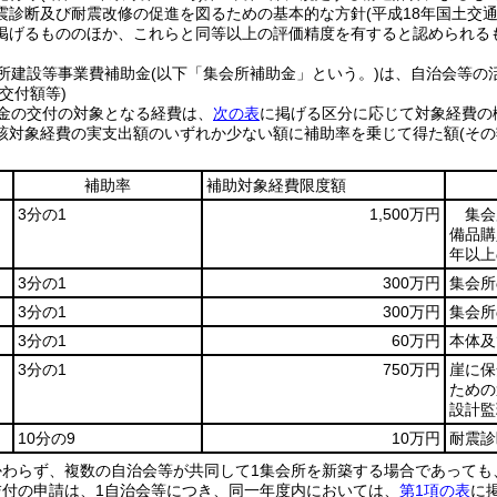
震診断及び耐震改修の促進を図るための基本的な方針
(平成18年国土交通
掲げるもののほか、これらと同等以上の評価精度を有すると認められる
所建設等事業費補助金
(以下「集会所補助金」という。)
は、自治会等の
交付額等)
金の交付の対象となる経費は、
次の表
に掲げる区分に応じて対象経費の
該対象経費の実支出額のいずれか少ない額に補助率を乗じて得た額
(そ
補助率
補助対象経費限度額
3分の1
1,500万円
集会
備品購
年以上
3分の1
300万円
集会所
3分の1
300万円
集会所
3分の1
60万円
本体及
3分の1
750万円
崖に保
ための
設計監
10分の9
10万円
耐震診
わらず、複数の自治会等が共同して1集会所を新築する場合であっても、
交付の申請は、1自治会等につき、同一年度内においては、
第1項の表
に