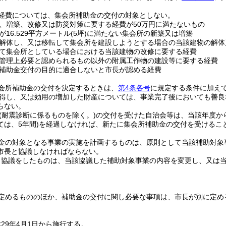
経費については、集会所補助金の交付の対象としない。
、増築、改修又は防災対策に要する経費が50万円に満たないもの
16.529平方メートル
(5坪)
に満たない集会所の新築又は増築
解体し、又は移転して集会所を建設しようとする場合の当該建物の解体
て集会所としている場合における当該建物の改修に要する経費
管理上必要と認められるもの以外の附属工作物の建設等に要する経費
補助金交付の目的に適合しないと市長が認める経費
会所補助金の交付を決定するときは、
第4条各号
に規定する条件に加え
得し、又は効用の増加した財産については、事業完了後においても善良
らない。
(耐震診断に係るものを除く。)
の交付を受けた自治会等は、当該年度から
は、5年間)
を経過しなければ、新たに集会所補助金の交付を受けるこ
金の対象となる事業の実施を計画するものは、原則として当該補助対象
市長と協議しなければならない。
り協議をしたものは、当該協議した補助対象事業の内容を変更し、又は
定めるもののほか、補助金の交付に関し必要な事項は、市長が別に定め
29年4月1日から施行する。