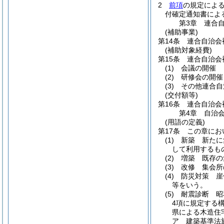
2
前項
の規定によ
付確定通知書によ
第3章
連合
(補助事業)
第14条
連合自治会
(補助対象経費)
第15条
連合自治会
(1)
会議の開催
(2)
研修会の開催
(3)
その他連合自
(交付額等)
第16条
連合自治会
第4章
自治
(用語の定義)
第17条
この章にお
(1)
新築 新たに
して利用するも
(2)
増築 既存の
(3)
改修 集会所
(4)
防災対策 崖
等をいう。
(5)
耐震診断 昭
4項に規定する
県による木造住
ア
建築基準法