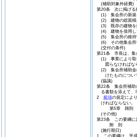
(補助対象外経費)
第20条
次に掲げる
(1)
集会所の新築
(2)
建物の総面積が
(3)
既存の建物を
(4)
建物を借用し
(5)
集会所の維持
(6)
その他集会所
(交付の条件)
第21条
市長は、集
(1)
事業により取
図らなければな
(2)
集会所補助金
けたものについて
(協議)
第22条
集会所補助
る書類を添えて、
2
前項
の規定によ
ければならない。
第5章
雑則
(その他)
第23条
この要綱に
附
則
(施行期日)
1
この要綱は、平成