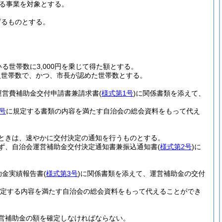
る事業を対象とする。
げるものとする。
世帯数に3,000円を乗じて得た額とする。
入世帯数で、かつ、市長が認めた世帯数とする。
運営費補助金交付申請書兼請求書
(
様式第1号
)
に関係書類を添えて、
号
に規定する書類の内容を満たす自治会の総会資料をもって代え
ときは、速やかに交付決定の通知を行うものとする。
ず、自治会運営補助金交付決定通知書兼振込通知書
(
様式第2号
)
に
助金実績報告書
(
様式第3号
)
に関係書類を添えて、運営補助金の交付
定する内容を満たす自治会の総会資料をもって代えることができ
営補助金の額を確定しなければならない。