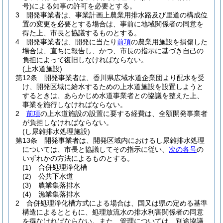
号)
による知事の許可を必要とする。
3
開発事業者は、事業計画上農業用排水路及び里道の構成位
置の変更を必要とする場合は、事前に地域関係者の同意を
得た上、市長と協議するものとする。
4
開発事業者は、開発に当たり
前項
の農業用施設を損傷した
場合は、直ちに報告し、かつ、市長の指示に基づき自己の
負担によって復旧しなければならない。
(上水道施設)
第12条
開発事業者は、香川県広域水道企業団より配水を受
け、開発区域に給水するための上水道施設を設置しようと
するときは、あらかじめ水道事業者との協議を整えた上、
事業を施行しなければならない。
2
前項
の上水道施設の設置に要する経費は、全額開発事業者
が負担しなければならない。
(し尿雑排水処理施設)
第13条
開発事業者は、開発区域内におけるし尿雑排水処理
については、市長と協議してその指示に従い、
次の各号
の
いずれかの方法によるものとする。
(1)
合併処理浄化槽
(2)
公共下水道
(3)
農業集落排水
(4)
漁業集落排水
2
合併処理浄化槽方式による場合は、国又は県の定める基準
構造によるとともに、処理放流水の排水利害関係者の同意
を得なければならない。
また、管理については、別途協議