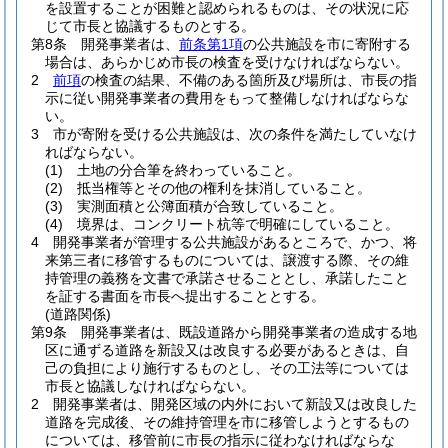
を設置することが困難と認められるものは、その状況に応
じて市長と協議するものとする。
第8条
開発事業者は、
前条第1項
の公共施設を市に寄附する
場合は、あらかじめ市長の検査を受けなければならない。
2
前項
の検査の結果、不備のある箇所及び場所は、市長の指
示に従い開発事業者の費用をもって整備しなければならな
い。
3
市が寄附を受ける公共施設は、次の条件を満たしていなけ
ればならない。
(1)
土地の分合筆を終わっていること。
(2)
抵当権等とその他の権利を抹消していること。
(3)
実測面積と公簿面積が合致していること。
(4)
境界は、コンクリート杭等で明確にしていること。
4
開発事業者が管理する公共施設があるところで、かつ、将
来第三者に移管するものについては、譲渡する際、その維
持管理の義務を文書で承諾させることとし、承諾したこと
を証する書面を市長へ提出することとする。
(道路関係)
第9条
開発事業者は、既設道路から開発事業者の造成する地
区に通ずる道路を新設又は改良する必要があるときは、自
己の負担により施行するものとし、その工法等については
市長と協議しなければならない。
2
開発事業者は、開発区域の内外において新設又は改良した
道路を完成後、その維持管理を市に移管しようとするもの
については、移管前に市長の指示に従わなければならな