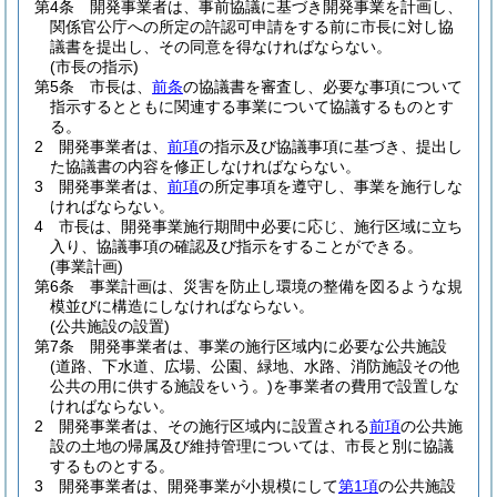
第4条
開発事業者は、事前協議に基づき開発事業を計画し、
関係官公庁への所定の許認可申請をする前に市長に対し協
議書を提出し、その同意を得なければならない。
(市長の指示)
第5条
市長は、
前条
の協議書を審査し、必要な事項について
指示するとともに関連する事業について協議するものとす
る。
2
開発事業者は、
前項
の指示及び協議事項に基づき、提出し
た協議書の内容を修正しなければならない。
3
開発事業者は、
前項
の所定事項を遵守し、事業を施行しな
ければならない。
4
市長は、開発事業施行期間中必要に応じ、施行区域に立ち
入り、協議事項の確認及び指示をすることができる。
(事業計画)
第6条
事業計画は、災害を防止し環境の整備を図るような規
模並びに構造にしなければならない。
(公共施設の設置)
第7条
開発事業者は、事業の施行区域内に必要な公共施設
(道路、下水道、広場、公園、緑地、水路、消防施設その他
公共の用に供する施設をいう。)
を事業者の費用で設置しな
ければならない。
2
開発事業者は、その施行区域内に設置される
前項
の公共施
設の土地の帰属及び維持管理については、市長と別に協議
するものとする。
3
開発事業者は、開発事業が小規模にして
第1項
の公共施設