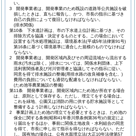
い。
3
開発事業者は、開発事業のため既設の道路等公共施設を破
損したときは、直ちに報告し、かつ、市長の指示に基づき
自己の負担によって復旧しなければならない。
(排水関係)
第10条
下水道計画は、市の下水道上位計画に基づき、その
排除方式を協議・決定するものとする。
この場合において
設置する汚水処理施設は、環境基本法
(平成5年法律第91号)
第16条に基づく環境基準に適合した規模のものでなければ
ならない。
2
開発事業者は、開発区域内及びその周辺流域から流出する
雨水
(汚水は除く。)
排水については、関係水利団体、上下
流利害関係者及び河川管理者と協議してその指示に従い、
同意を得て排水施設の整備
(用排水路の改良補修を含む。)
費用の負担についても適切な配慮をしなければならない。
(ため池等農業施設の整備)
第11条
開発事業者は、開発区域内にため池が所在する場合
は、原則として保存する。
ただし、埋立てをする場合は、
これを緑地、公園又は消防の用に供する貯水施設等として
整備するよう計画しなければならない。
2
事業計画上ため池の埋立てを必要とするときは、ため池の
保全に関する条例
(昭和41年香川県条例第36号)
の規定によ
り届出をするほか、事前に関係土地改良・水利組合の同意
を得て、市長に申し出て指示を得なければならない。
ただ
し、国有地の場合は、公有水面埋立法
(大正10年法律第57