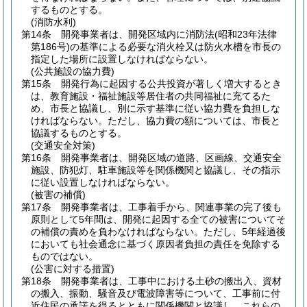
するものとする。
(消防水利)
第14条
開発事業者は、開発区域内に消防法
(昭和23年法律
第186号)
の基準による必要な消火栓又は防火水槽を市長の
指定した場所に設置しなければならない。
(公共施設の協力費)
第15条
開発行為に起因する公共投資が著しく増大するとき
は、教育施設・福祉施設等居住者の共同福祉に充てるた
め、市長と協議し、別に示す基準に従い協力費を負担しな
ければならない。
ただし、協力費の額については、市長と
協議するものとする。
(交通安全対策)
第16条
開発事業者は、開発区域の道路、区画線、交通安全
施設、防犯灯、駐車施設等を関係機関と協議し、その指示
に従い設置しなければならない。
(被害の補償)
第17条
開発事業者は、工事着手から、関連事業の完了後も
原則として5年間は、開発に起因する全ての被害についてそ
の補償の責めを負わなければならない。
ただし、5年経過後
においても社会通念に基づく原因者負担の責任を免除する
ものではない。
(公害に対する措置)
第18条
開発事業者は、工事中における土砂の搬出入、資材
の搬入、振動、騒音及び電波障害等について、工事前に付
近住民の承諾を得るとともに関係機関と協議し、これらの