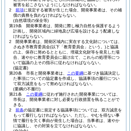
被害を起こさないようにしなければならない。
2
前項
に規定する被害が生じた場合、開発事業者は、その補
償の責務を負わなければならない。
(自然環境の保全等)
第19条
開発事業者は、開発に際し極力自然を保護するよう
計画し、開発区域内に緑地及び広場を設けるよう配慮しな
ければならない。
2
開発事業者は、開発区域内に実在する文化財については、
さぬき市教育委員会
(以下「教育委員会」という。)
と協議
の上、保存に努めるとともに、埋蔵文化財等を発見した場
合、速やかに教育委員会に届け出て、これらの処理等につ
いて協議の上その指示に従わなければならない。
(協定書)
第20条
市長と開発事業者は、
この要綱
に基づき協議決定し
た事項についての協定書を作成し、協議事項の履行につい
て双方誠意をもって努めなければならない。
(要綱の不履行)
第21条
この要綱
に従わず施行された開発事業については、
市長は、開発事業者に対し必要な行政措置を執ることがで
きる。
2
前条
の協定書に規定する協議事項については、双方誠意を
もって履行しなければならない。
ただし、やむを得ない事
情で履行を欠く事由が発生した場合は、当事者は、速やか
に協議し、その対策を立てなければならない。