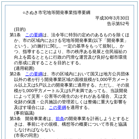
○さぬき市宅地等開発事業指導要綱
平成30年3月30日
告示第52号
(目的)
第1条
この要綱
は、法令等に特別の定めのあるものを除くほ
か、市の区域内における宅地等開発事業
(以下「開発事業」
という。)
の施行に関し、一定の基準をもって規制し、か
つ、指導することにより、市の秩序ある発展と住民福祉の
向上を図るとともに行政の円滑な運営及び良好な都市環境
の形成に資することを目的とする。
(適用範囲)
第2条
この要綱
は、市の区域内において国又は地方公共団体
以外の者が行う開発事業区域の面積規模が1,000平方メート
ル以上又は5戸以上の開発事業に適用する。
ただし、その規
模が1,000平方メートル又は5戸未満であっても、当該開発
によって災害・公害等の発生のおそれがある場合、又は文
化財の保護・公共施設の管理若しくは整備に重大な影響を
及ぼす場合には、
この要綱
を適用する。
(事前協議)
第3条
開発事業者は、
前条
の開発事業を計画しようとすると
きは、事前にその規模、構想等の概要について市長と協議
しなければならない。
(市長の同意)