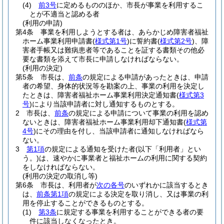
(4)
前3号
に定めるもののほか、市長が事業を利用するこ
とが不適当と認める者
(利用の申請)
第4条
事業を利用しようとする者は、あらかじめ障害者福祉
ホーム事業利用申請書
(
様式第1号
)
に誓約書
(
様式第2号
)
、障
害者手帳又は難病患者等であることを証する書類その他必
要な書類を添えて市長に申請しなければならない。
(利用の決定)
第5条
市長は、
前条
の規定による申請があったときは、申請
者の希望、身体的状況等を勘案の上、事業の利用を決定し
たときは、障害者福祉ホーム事業利用決定通知書
(
様式第3
号
)
により当該申請者に対し通知するものとする。
2
市長は、
前条
の規定による申請について事業の利用を認め
ないときは、障害者福祉ホーム事業利用却下通知書
(
様式第
4号
)
にその理由を付し、当該申請者に通知しなければなら
ない。
3
第1項
の規定による通知を受けた者
(以下「利用者」とい
う。)
は、速やかに事業者と福祉ホームの利用に関する契約
をしなければならない。
(利用の決定の取消し等)
第6条
市長は、利用者が
次の各号
のいずれかに該当するとき
は、
前条第1項
の規定による決定を取り消し、又は事業の利
用を停止することができるものとする。
(1)
第3条
に規定する事業を利用することができる者の要
件に該当しなくなったとき。