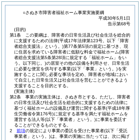
○さぬき市障害者福祉ホーム事業実施要綱
平成30年5月1日
告示第68号
(目的)
第1条
この要綱は、障害者の日常生活及び社会生活を総合的
に支援するための法律
(平成17年法律第123号。以下「障害
者総合支援法」という。)
第77条第5項の規定に基づき、現
に住居を求めている障害者に低額な料金で福祉ホーム
(障害
者総合支援法第5条第28項に規定する「福祉ホーム」をい
う。以下同じ。)
の居室その他の設備を利用させ、日常生活
に必要な便宜を供与する事業
(以下「事業」という。)
を実
施することに関し必要な事項を定め、障害者が地域におい
て自立した日常生活又は社会生活を営むことができるよう
支援することを目的とする。
(実施主体)
第2条
事業の実施主体は、さぬき市とする。
ただし、障害者
の日常生活及び社会生活を総合的に支援するための法律に
基づく福祉ホームの設備及び運営に関する基準
(平成18年厚
生労働省令第176号)
に規定する基準を満たす福祉ホームを
運営する法人等
(以下「事業者」という。)
に事業を委託す
ることができるものとする。
2
前項
の規定により事業の委託を受けた事業者
(以下「受託
事業者」という。)
は、事業の実施に当たっては、次に掲げ