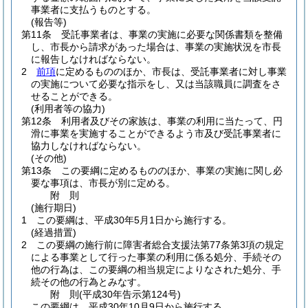
事業者に支払うものとする。
(報告等)
第11条
受託事業者は、事業の実施に必要な関係書類を整備
し、市長から請求があった場合は、事業の実施状況を市長
に報告しなければならない。
2
前項
に定めるもののほか、市長は、受託事業者に対し事業
の実施について必要な指示をし、又は当該職員に調査をさ
せることができる。
(利用者等の協力)
第12条
利用者及びその家族は、事業の利用に当たって、円
滑に事業を実施することができるよう市及び受託事業者に
協力しなければならない。
(その他)
第13条
この要綱に定めるもののほか、事業の実施に関し必
要な事項は、市長が別に定める。
附
則
(施行期日)
1
この要綱は、平成30年5月1日から施行する。
(経過措置)
2
この要綱の施行前に障害者総合支援法第77条第3項の規定
による事業として行った事業の利用に係る処分、手続その
他の行為は、この要綱の相当規定によりなされた処分、手
続その他の行為とみなす。
附
則
(平成30年
告示第124号)
この要綱は、平成30年10月9日から施行する。