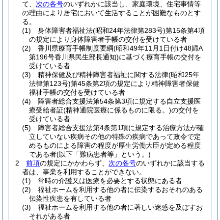
て、
次の各号
のいずれかに該当し、家庭環境、住宅事情等
の理由により居宅において生活することが困難なものとす
る。
(1)
身体障害者福祉法
(昭和24年法律第283号)
第15条第4項
の規定により身体障害者手帳の交付を受けている者
(2)
香川県療育手帳制度要綱
(昭和49年11月1日付け48婦A
第196号香川県民生部長通知)
に基づく療育手帳の交付を
受けている者
(3)
精神保健及び精神障害者福祉に関する法律
(昭和25年
法律第123号)
第45条第2項の規定により精神障害者保健
福祉手帳の交付を受けている者
(4)
障害者総合支援法第54条第3項に規定する自立支援医
療受給者証
(精神通院医療に係るものに限る。)
の交付を
受けている者
(5)
障害者総合支援法第4条第1項に規定する治療方法が確
立していない疾病その他の特殊の疾病であって政令で定
めるものによる障害の程度が厚生労働大臣が定める程度
である者
(以下「難病患者等」という。)
2
前項
の規定にかかわらず、
次の各号
のいずれかに該当する
者は、事業を利用することができない。
(1)
常時の介護又は医療を必要とする状態にある者
(2)
福祉ホームを利用する他の者に伝染するおそれのある
伝染性疾患を有している者
(3)
福祉ホームを利用する他の者に著しい迷惑を及ぼすお
それがある者