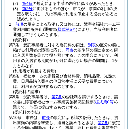
(2)
第4条
の規定による申請の内容に偽りがあったとき。
(3)
前2号
に掲げるもののほか、市長が、事業の利用の決
定を取り消し、又は事業の利用を停止する必要があると
認めたとき。
2
前項
の規定による取消し又は停止は、障害者福祉ホーム事
業利用取消
(停止)
通知書
(
様式第5号
)
により、当該利用者に
通知して行うものとする。
(委託料)
第7条
受託事業者に対する委託料の額は、
別表
の区分の欄に
掲げる利用者の障害に応じ、
同表
の基準額の欄に定める額
に入居月数を乗じて得た額とする。
この場合において、利
用者の入居する期間が1か月に満たない場合の期間は、1か
月とみなす。
(利用者が負担する費用)
第8条
福祉ホームの家賃及び食材料費、消耗品費、光熱水
費、日用品購入費その他日常生活に必要な費用について
は、利用者が負担するものとする。
(委託料の請求)
第9条
受託事業者は、
第7条
の委託料を請求するときは、請
求書に障害者福祉ホーム事業実施状況記録票
(
様式第6号
)
を
添えて、市長に提出するものとする。
(委託料の支払)
第10条
市長は、
前条
の規定による請求を受けたときは、提
出書類の内容を審査し、適当と認めるときは、
第7条
に規定
する金額の範囲内において、事業に要した費用を当該受託