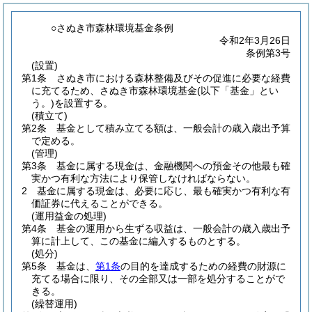
○さぬき市森林環境基金条例
令和2年3月26日
条例第3号
(設置)
第1条
さぬき市における森林整備及びその促進に必要な経費
に充てるため、さぬき市森林環境基金
(以下「基金」とい
う。)
を設置する。
(積立て)
第2条
基金として積み立てる額は、一般会計の歳入歳出予算
で定める。
(管理)
第3条
基金に属する現金は、金融機関への預金その他最も確
実かつ有利な方法により保管しなければならない。
2
基金に属する現金は、必要に応じ、最も確実かつ有利な有
価証券に代えることができる。
(運用益金の処理)
第4条
基金の運用から生ずる収益は、一般会計の歳入歳出予
算に計上して、この基金に編入するものとする。
(処分)
第5条
基金は、
第1条
の目的を達成するための経費の財源に
充てる場合に限り、その全部又は一部を処分することがで
きる。
(繰替運用)