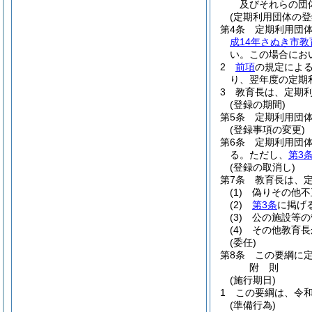
及びそれらの団
(定期利用団体の登
第4条
定期利用団
成14年さぬき市教
い。
この場合にお
2
前項
の規定によ
り、翌年度の定期
3
教育長は、定期
(登録の期間)
第5条
定期利用団
(登録事項の変更)
第6条
定期利用団
る。
ただし、
第3
(登録の取消し)
第7条
教育長は、
(1)
偽りその他不
(2)
第3条
に掲げ
(3)
公の施設等の
(4)
その他教育長
(委任)
第8条
この要綱に
附
則
(施行期日)
1
この要綱は、令和
(準備行為)