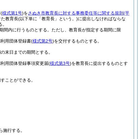
書
(
様式第1号
)
を
さぬき市教育長に対する事務委任等に関する規則
(平
けた教育長
(以下単に「教育長」という。)
に提出しなければならな
る。
期間内に行うものとする。
ただし、教育長が指定する期間に限
期利用団体登録書
(
様式第2号
)
を交付するものとする。
間の末日までの期間とする。
期利用団体登録事項変更届
(
様式第3号
)
を教育長に提出するものとす
。
消すことができる。
から施行する。