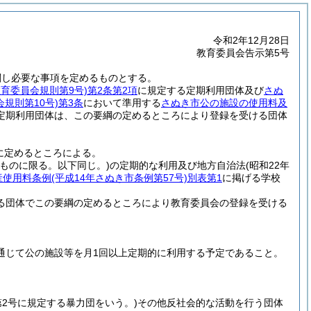
令和2年12月28日
教育委員会告示第5号
関し必要な事項を定めるものとする。
教育委員会規則第9号)
第2条第2項
に規定する定期利用団体及び
さぬ
規則第10号)
第3条
において準用する
さぬき市公の施設の使用料及
定期利用団体は、この要綱の定めるところにより登録を受ける団体
に定めるところによる。
ものに限る。以下同じ。)
の定期的な利用及び地方自治法
(昭和22年
産使用料条例
(平成14年さぬき市条例第57号)
別表第1
に掲げる学校
る団体でこの要綱の定めるところにより教育委員会の登録を受ける
。
通じて公の施設等を月1回以上定期的に利用する予定であること。
第2号に規定する暴力団をいう。)
その他反社会的な活動を行う団体