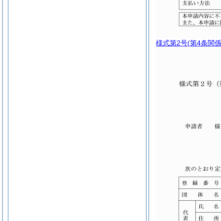
様式第2号
(第4条関係