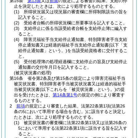
第15条
第13条
又は
前条
の規定による審査の結果、支給の停
止を決定したときは、次により処理するものとする。
(1)
所得状況届又は現況届の審査欄に所得制限該当の旨を
記入すること。
(2)
受給者台帳の所得状況欄に所要事項を記入すること。
(3)
支給停止に係る当該受給者台帳を支給停止簿に編入す
ること。
(4)
障害児福祉手当支給停止通知書、特別障害者手当支給
停止通知書又は経過的福祉手当支給停止通知書
(以下「支
給停止通知書」という。)
を当該受給資格者に交付するこ
と。
(5)
受付処理簿の処理経過欄に支給停止の旨及び支給停止
通知書の交付年月日を記入すること。
(被災状況書の処理)
第16条
省令第2条及び第15条の規定により障害児福祉手当
被災状況書、特別障害者手当被災状況書又は経過的福祉手
当被災状況書
(以下これらを「被災状況書」という。)
の提
出を受けたときは、
第14条第1号
の規定の例により審査す
るものとする。
2
前項
の規定により審査した結果、法第22条第1項
(法第26
条の5において準用する場合を含む。)
に該当すると決定し
たときは、次により処理するものとする。
(1)
被災状況書の審査欄に法第22条第1項又は法第26条の
5において準用する法第22条第1項に該当する旨を記入す
ること。