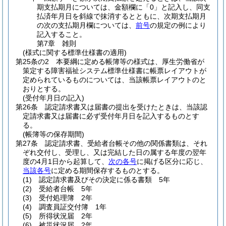
期支払期月については、金額欄に「0」と記入し、同支
払済年月日を斜線で抹消するとともに、次期支払期月
の次の支払期月欄については、
前号
の規定の例により
記入すること。
第7章
雑則
(様式に関する標準仕様書の適用)
第25条の2
本要綱に定める帳簿等の様式は、厚生労働省が
策定する障害福祉システム標準仕様書に帳票レイアウトが
定められているものについては、当該帳票レイアウトのと
おりとする。
(受付年月日の記入)
第26条
認定請求書又は届書の提出を受けたときは、当該認
定請求書又は届書に必ず受付年月日を記入するものとす
る。
(帳簿等の保存期間)
第27条
認定請求書、受給者台帳その他の関係書類は、それ
ぞれ交付し、受理し、又は完結した日の属する年度の翌年
度の4月1日から起算して、
次の各号
に掲げる区分に応じ、
当該各号
に定める期間保存するものとする。
(1)
認定請求書及びその決定に係る書類 5年
(2)
受給者台帳 5年
(3)
受付処理簿 2年
(4)
調査員証交付簿 1年
(5)
所得状況届 2年
(6)
被災状況届 2年