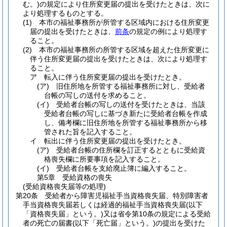
む。)
の規定により住所変更届の提出を受けたときは、次に
より処理するものとする。
(1)
本市の福祉事務所が所管する区域内における住所変更
届の提出を受けたときは、
前条
の規定の例により処理す
ること。
(2)
本市の福祉事務所の所管する区域を超えた住所変更に
伴う住所変更届の提出を受けたときは、次により処理す
ること。
ア
転入に伴う住所変更届の提出を受けたとき。
(ア)
旧住所地を所管する福祉事務所に対し、受給者
台帳の写しの送付を求めること。
(イ)
受給者台帳の写しの送付を受けたときは、当該
受給者台帳の写しに基づき新たに受給者台帳を作成
し、備考欄に旧住所地を所管する福祉事務所から移
管された旨を記入すること。
イ
転出に伴う住所変更届の提出を受けたとき。
(ア)
受給者台帳の住所欄を訂正するとともに受給資
格喪失欄に所要事項を記入すること。
(イ)
受給者台帳を支給廃止簿に編入すること。
第5章
受給資格の喪失
(受給資格喪失届等の処理)
第20条
受給者から障害児福祉手当資格喪失届、特別障害者
手当資格喪失届若しくは経過的福祉手当資格喪失届
(以下
「資格喪失届」という。)
又は省令第10条の規定による受給
者の死亡の届書
(以下「死亡届」という。)
の提出を受けた