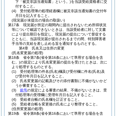
下「被災非該当通知書」という。)
を当該受給資格者に交
付すること。
(4)
受付処理簿の処理経過欄に被災非該当通知書の交付年
月日を記入すること。
(現況届が未提出の場合の取扱い)
第17条
現況届が所定の期間内に提出されないため所得状況
等について確認できないときは、当該受給者に対して文書
により提出期日を指定し、現況届の提出について督促する
とともに、当該現況届が提出されるまでの間、特別障害者
手当等の支給を差し止める旨を通知するものとする。
第4章
氏名又は住所の変更
(氏名変更届の処理)
第18条
省令第7条
(省令第16条において準用する場合を含
む。)
の規定により氏名変更届の提出を受けたときは、次に
より処理するものとする。
(1)
受付処理簿の件名
(氏名)
欄及び受付欄に件名
(氏名)
及
び受付年月日を記入すること。
(2)
氏名変更届の記載及びその添付書類に不備がないかど
うか審査すること。
(3)
前号
の規定による審査の結果、不備がないときは、受
付処理簿の受理欄に受理年月日を記入すること。
(4)
受給者台帳の氏名欄を訂正すること。
(5)
受給者台帳を変更後の氏名により整理すること。
(住所変更届の処理)
第19条
省令第8条
(省令第16条において準用する場合を含