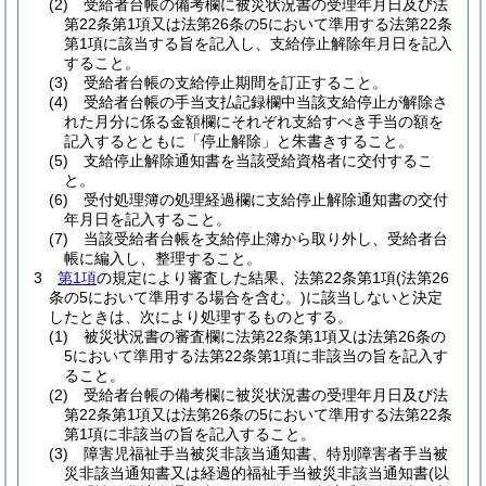
(2)
受給者台帳の備考欄に被災状況書の受理年月日及び法
第22条第1項又は法第26条の5において準用する法第22条
第1項に該当する旨を記入し、支給停止解除年月日を記入
すること。
(3)
受給者台帳の支給停止期間を訂正すること。
(4)
受給者台帳の手当支払記録欄中当該支給停止が解除さ
れた月分に係る金額欄にそれぞれ支給すべき手当の額を
記入するとともに「停止解除」と朱書きすること。
(5)
支給停止解除通知書を当該受給資格者に交付するこ
と。
(6)
受付処理簿の処理経過欄に支給停止解除通知書の交付
年月日を記入すること。
(7)
当該受給者台帳を支給停止簿から取り外し、受給者台
帳に編入し、整理すること。
3
第1項
の規定により審査した結果、法第22条第1項
(法第26
条の5において準用する場合を含む。)
に該当しないと決定
したときは、次により処理するものとする。
(1)
被災状況書の審査欄に法第22条第1項又は法第26条の
5において準用する法第22条第1項に非該当の旨を記入す
ること。
(2)
受給者台帳の備考欄に被災状況書の受理年月日及び法
第22条第1項又は法第26条の5において準用する法第22条
第1項に非該当の旨を記入すること。
(3)
障害児福祉手当被災非該当通知書、特別障害者手当被
災非該当通知書又は経過的福祉手当被災非該当通知書
(以