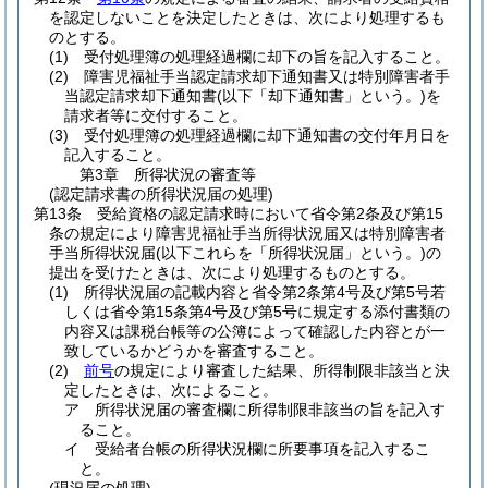
を認定しないことを決定したときは、次により処理するも
のとする。
(1)
受付処理簿の処理経過欄に却下の旨を記入すること。
(2)
障害児福祉手当認定請求却下通知書又は特別障害者手
当認定請求却下通知書
(以下「却下通知書」という。)
を
請求者等に交付すること。
(3)
受付処理簿の処理経過欄に却下通知書の交付年月日を
記入すること。
第3章
所得状況の審査等
(認定請求書の所得状況届の処理)
第13条
受給資格の認定請求時において省令第2条及び第15
条の規定により障害児福祉手当所得状況届又は特別障害者
手当所得状況届
(以下これらを「所得状況届」という。)
の
提出を受けたときは、次により処理するものとする。
(1)
所得状況届の記載内容と省令第2条第4号及び第5号若
しくは省令第15条第4号及び第5号に規定する添付書類の
内容又は課税台帳等の公簿によって確認した内容とが一
致しているかどうかを審査すること。
(2)
前号
の規定により審査した結果、所得制限非該当と決
定したときは、次によること。
ア
所得状況届の審査欄に所得制限非該当の旨を記入す
ること。
イ
受給者台帳の所得状況欄に所要事項を記入するこ
と。