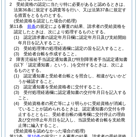
2
受給資格の認定に当たり特に必要があると認めるときは、
法第36条に規定する調査等を行い、又は法第37条に規定す
る措置をとるものとする。
(受給資格を認定した場合の処理)
第11条
前条
の規定による審査の結果、請求者の受給資格を
認定したときは、次により処理するものとする。
(1)
認定請求書の認定年月日欄に認定年月日及び支給開始
年月日を記入すること。
(2)
受給処理簿の処理経過欄に認定の旨を記入すること。
(3)
受給者台帳を作成すること。
2
障害児福祉手当認定通知書及び特別障害者手当認定通知書
(以下「認定通知書」という。)
を交付するときは、次によ
るものとする。
(1)
認定通知書と受給者台帳とを照合し、相違がないかど
うか確認すること。
(2)
認定通知書を受給資格者に交付すること。
(3)
受付処理経過欄に認定通知書の交付年月日を記入する
こと。
(4)
受給資格者の死亡等により明らかに受給資格が消滅し
ていることが認められるときは、認定通知書の交付を停
止するとともに、受給者台帳の備考欄に交付停止の理由
及び交付停止年月日を記入し、当該受給者台帳を支給廃
止簿に編入すること。
(受給資格を認めなかった場合の処理)
第12条
第10条
の規定による審査の結果、請求者の受給資格