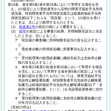
(現況届の処理)
第14条
省令第5条
(省令第16条において準用する場合を含
む。)
の規定により受給者等から定時の障害児福祉手当所得
状況届、特別障害者手当所得状況届又は経過的福祉手当所
得状況届
(以下これらを「現況届」という。)
の提出を受け
たときは、次により処理するものとする。
(1)
前条第1号
の規定の例により審査すること。
(2)
前号
の規定による審査の結果、所得制限非該当と決定
したときは、次によること。
ア
現況届の審査欄に所得制限非該当の旨を記入するこ
と。
イ
受給者台帳の所得状況欄に所要事項を記入するこ
と。
ウ
受付処理簿の処理経過欄に継続支給又は支給停止解
除の旨を記入すること。
エ
省令第13条第1項
(省令第16条において準用する場合
を含む。)
において準用する省令第5条の規定により現
況届の提出を受けたものについては、障害児福祉手当
支給停止解除通知書、特別障害者手当支給停止解除通
知書又は経過的福祉手当支給停止解除通知書
(以下「支
給停止解除通知書」という。)
を当該受給資格者に交付
すること。
オ
受付処理簿の処理経過欄に支給停止解除通知書の交
付年月日を記入すること。
(支給の停止)