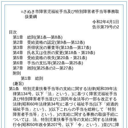
○さぬき市障害児福祉手当及び特別障害者手当等事務取
扱要綱
令和2年4月1日
告示第79号の2
目次
第1章
総則
(第1条―第8条)
第2章
受給資格の認定
(第9条―第12条)
第3章
所得状況の審査等
(第13条―第17条)
第4章
氏名又は住所の変更
(第18条・第19条)
第5章
受給資格の喪失
(第20条・第21条)
第6章
手当の支払等
(第22条―第25条)
第7章
雑則
(第25条の2―第27条)
附則
第1章
総則
(趣旨)
第1条
特別児童扶養手当等の支給に関する法律
(昭和39年法
律第134号。以下「法」という。)
に基づく障害児福祉手当
及び特別障害者手当並びに国民年金法等の一部を改正する
法律
(昭和60年法律第34号)
に基づく福祉手当
(以下「経過的
福祉手当」という。)
(以下これらの手当を総称して「特別
障害者手当等」という。)
の支給に関する事務の取扱手続に
ついては、法、特別児童扶養手当等の支給に関する法律施
行令
(昭和50年政令第207号。以下「令」という。)
並びに障