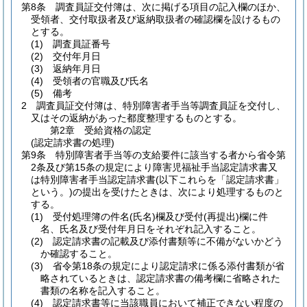
第8条
調査員証交付簿は、次に掲げる項目の記入欄のほか、
受領者、交付取扱者及び返納取扱者の確認欄を設けるもの
とする。
(1)
調査員証番号
(2)
交付年月日
(3)
返納年月日
(4)
受領者の官職及び氏名
(5)
備考
2
調査員証交付簿は、特別障害者手当等調査員証を交付し、
又はその返納があった都度整理するものとする。
第2章
受給資格の認定
(認定請求書の処理)
第9条
特別障害者手当等の支給要件に該当する者から省令第
2条及び第15条の規定により障害児福祉手当認定請求書又
は特別障害者手当認定請求書
(以下これらを「認定請求書」
という。)
の提出を受けたときは、次により処理するものと
する。
(1)
受付処理簿の件名
(氏名)
欄及び受付
(再提出)
欄に件
名、氏名及び受付年月日をそれぞれ記入すること。
(2)
認定請求書の記載及び添付書類等に不備がないかどう
か確認すること。
(3)
省令第18条の規定により認定請求に係る添付書類が省
略されているときは、認定請求書の備考欄に省略された
書類の名称を記入すること。
(4)
認定請求書等に当該職員において補正できない程度の