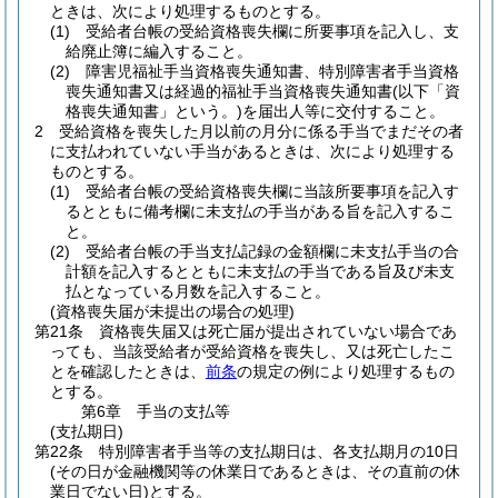
ときは、次により処理するものとする。
(1)
受給者台帳の受給資格喪失欄に所要事項を記入し、支
給廃止簿に編入すること。
(2)
障害児福祉手当資格喪失通知書、特別障害者手当資格
喪失通知書又は経過的福祉手当資格喪失通知書
(以下「資
格喪失通知書」という。)
を届出人等に交付すること。
2
受給資格を喪失した月以前の月分に係る手当でまだその者
に支払われていない手当があるときは、次により処理する
ものとする。
(1)
受給者台帳の受給資格喪失欄に当該所要事項を記入す
るとともに備考欄に未支払の手当がある旨を記入するこ
と。
(2)
受給者台帳の手当支払記録の金額欄に未支払手当の合
計額を記入するとともに未支払の手当である旨及び未支
払となっている月数を記入すること。
(資格喪失届が未提出の場合の処理)
第21条
資格喪失届又は死亡届が提出されていない場合であ
っても、当該受給者が受給資格を喪失し、又は死亡したこ
とを確認したときは、
前条
の規定の例により処理するもの
とする。
第6章
手当の支払等
(支払期日)
第22条
特別障害者手当等の支払期日は、各支払期月の10日
(その日が金融機関等の休業日であるときは、その直前の休
業日でない日)
とする。