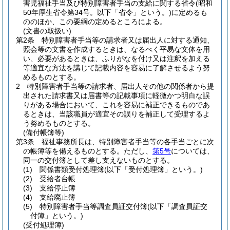
害児福祉手当及び特別障害者手当の支給に関する省令
(昭和
50年厚生省令第34号。以下「省令」という。)
に定めるも
ののほか、この要綱の定めるところによる。
(文書の取扱い)
第2条
特別障害者手当等の請求者又は届出人に対する通知、
照会等の文書を作成するときは、なるべく平易な文体を用
い、必要があるときは、ふりがなを付け又は注釈を加える
等適宜な方法を講じて記載内容を容易に了解させるよう努
めるものとする。
2
特別障害者手当等の請求者、届出人その他の関係者から提
出された請求書又は届書等の記載事項に軽微かつ明白な誤
りがある場合において、これを容易に補正できるものであ
るときは、当該職員が適宜その誤りを補正して受理するよ
う努めるものとする。
(備付帳簿等)
第3条
福祉事務所長は、特別障害者手当等の各手当ごとに次
の帳簿等を備えるものとする。
ただし、
第5号
については、
同一の交付簿として差し支えないものとする。
(1)
関係書類受付処理簿
(以下「受付処理簿」という。)
(2)
受給者台帳
(3)
支給停止簿
(4)
支給廃止簿
(5)
特別障害者手当等調査員証交付簿
(以下「調査員証交
付簿」という。)
(受付処理簿)