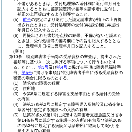
不備があるときは、受付処理簿の返付欄に返付年月日を
記入するとともに当該認定請求書等を請求者に返付し、
補正の上再提出するよう指導すること。
(5)
前号
の規定により返付した認定請求書が補正の上再提
出されたときは、受付処理簿の受付
(再提出)
欄に再提出
年月日を記入すること。
(6)
再提出された書類を点検の結果、不備がないと認めた
ときは、受付処理簿の備考欄にその旨を記入するととも
に、受理年月日欄に受理年月日を記入すること。
(審査)
第10条
特別障害者手当等の受給資格の審査は、提出された
書類等に基づき、次に掲げる事項について行うものとす
る。
ただし、
第3号
及び
第4号
に掲げる事項は障害児福祉手
当、
第5号
に掲げる事項は特別障害者手当に係る受給資格の
審査の場合に限るものとする。
(1)
請求者の障害の程度
(2)
住所地
(3)
令第6条に規定する障害を支給事由とする給付の受給
の有無
(4)
法第17条第2号に規定する障害児入所施設又は省令第1
条各号に規定する施設への入所の有無
(5)
法第26条の2第1号に規定する障害者支援施設又は省令
第14条各号に規定する施設への入所の有無及び法第26条
の2第3号に規定する病院又は診療所に継続して3か月を
超える入院の有無