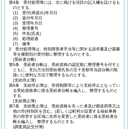
第4条
受付処理簿には、次に掲げる項目の記入欄を設けるも
のとする。
(1)
受付
(再提出)
年月日
(2)
返付年月日
(3)
受理年月日
(4)
整理番号
(5)
件名
(氏名)
(6)
処理経過
(7)
備考
2
受付処理簿は、特別障害者手当等に関する請求書及び届書
等を種類別の受付順に整理するものとする。
(受給者台帳)
第5条
受給者台帳は、受給資格の認定順に整理番号を付すと
ともに、支払方法別受給者氏名の五十音順等当該台帳の取
扱いに便利な方法で整理するものとする。
(支給停止簿)
第6条
支給停止簿は、所得制限等により支給停止となってい
る受給資格者に係る受給者台帳を編入し、整理するものと
する。
(支給廃止簿)
第7条
支給廃止簿は、受給資格を失った者及び都道府県又は
他の市
(特別区を含む。)
若しくは町村が設置する福祉事務
所の所管する区域に住所を変更した受給者に係る受給者台
帳を編入し、整理するものとする。
(調査員証交付簿)