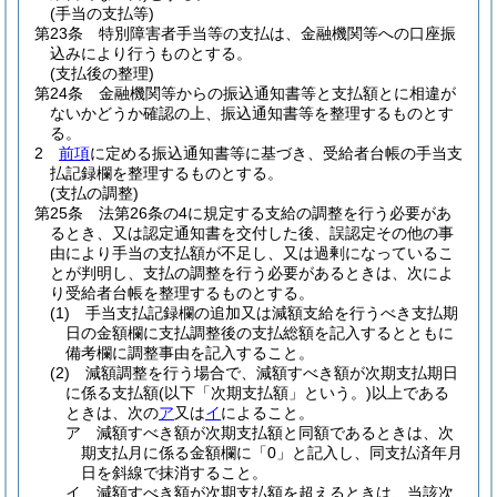
(手当の支払等)
第23条
特別障害者手当等の支払は、金融機関等への口座振
込みにより行うものとする。
(支払後の整理)
第24条
金融機関等からの振込通知書等と支払額とに相違が
ないかどうか確認の上、振込通知書等を整理するものとす
る。
2
前項
に定める振込通知書等に基づき、受給者台帳の手当支
払記録欄を整理するものとする。
(支払の調整)
第25条
法第26条の4に規定する支給の調整を行う必要があ
るとき、又は認定通知書を交付した後、誤認定その他の事
由により手当の支払額が不足し、又は過剰になっているこ
とが判明し、支払の調整を行う必要があるときは、次によ
り受給者台帳を整理するものとする。
(1)
手当支払記録欄の追加又は減額支給を行うべき支払期
日の金額欄に支払調整後の支払総額を記入するとともに
備考欄に調整事由を記入すること。
(2)
減額調整を行う場合で、減額すべき額が次期支払期日
に係る支払額
(以下「次期支払額」という。)
以上である
ときは、次の
ア
又は
イ
によること。
ア
減額すべき額が次期支払額と同額であるときは、次
期支払月に係る金額欄に「0」と記入し、同支払済年月
日を斜線で抹消すること。
イ
減額すべき額が次期支払額を超えるときは、当該次