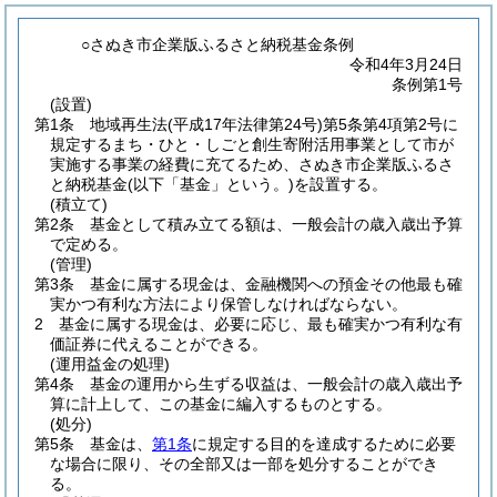
○さぬき市企業版ふるさと納税基金条例
令和4年3月24日
条例第1号
(設置)
第1条
地域再生法
(平成17年法律第24号)
第5条第4項第2号に
規定するまち・ひと・しごと創生寄附活用事業として市が
実施する事業の経費に充てるため、さぬき市企業版ふるさ
と納税基金
(以下「基金」という。)
を設置する。
(積立て)
第2条
基金として積み立てる額は、一般会計の歳入歳出予算
で定める。
(管理)
第3条
基金に属する現金は、金融機関への預金その他最も確
実かつ有利な方法により保管しなければならない。
2
基金に属する現金は、必要に応じ、最も確実かつ有利な有
価証券に代えることができる。
(運用益金の処理)
第4条
基金の運用から生ずる収益は、一般会計の歳入歳出予
算に計上して、この基金に編入するものとする。
(処分)
第5条
基金は、
第1条
に規定する目的を達成するために必要
な場合に限り、その全部又は一部を処分することができ
る。