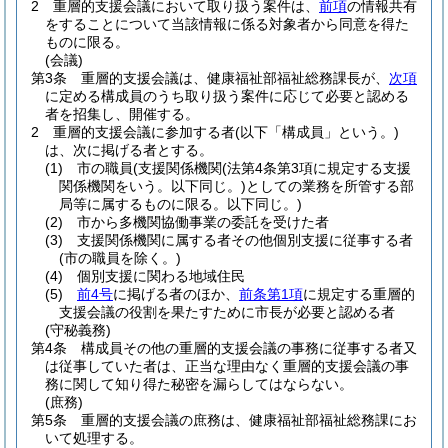
2
重層的支援会議において取り扱う案件は、
前項
の情報共有
をすることについて当該情報に係る対象者から同意を得た
ものに限る。
(会議)
第3条
重層的支援会議は、健康福祉部福祉総務課長が、
次項
に定める構成員のうち取り扱う案件に応じて必要と認める
者を招集し、開催する。
2
重層的支援会議に参加する者
(以下「構成員」という。)
は、次に掲げる者とする。
(1)
市の職員
(支援関係機関
(法第4条第3項に規定する支援
関係機関をいう。以下同じ。)
としての業務を所管する部
局等に属するものに限る。以下同じ。)
(2)
市から多機関協働事業の委託を受けた者
(3)
支援関係機関に属する者その他個別支援に従事する者
(市の職員を除く。)
(4)
個別支援に関わる地域住民
(5)
前4号
に掲げる者のほか、
前条第1項
に規定する重層的
支援会議の役割を果たすために市長が必要と認める者
(守秘義務)
第4条
構成員その他の重層的支援会議の事務に従事する者又
は従事していた者は、正当な理由なく重層的支援会議の事
務に関して知り得た秘密を漏らしてはならない。
(庶務)
第5条
重層的支援会議の庶務は、健康福祉部福祉総務課にお
いて処理する。