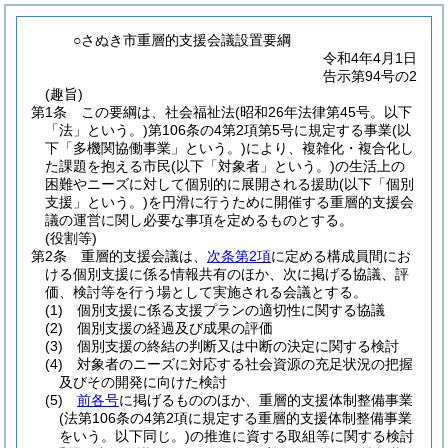
○さぬき市重層的支援会議設置要綱
令和4年4月1日
告示第94号の2
(趣旨)
第1条
この要綱は、社会福祉法
(昭和26年法律第45号。以下
「法」という。)
第106条の4第2項第5号に規定する事業
(以
下「多機関協働事業」という。)
により、複雑化・複合化し
た課題を抱える市民
(以下「対象者」という。)
の生活上の
困難やニーズに対して個別的に展開される援助
(以下「個別
支援」という。)
を円滑に行うために開催する重層的支援会
議の運営に関し必要な事項を定めるものとする。
(役割等)
第2条
重層的支援会議は、
次条第2項
に定める構成員間にお
ける個別支援に係る情報共有のほか、次に掲げる協議、評
価、検討等を行う場として実施される会議とする。
(1)
個別支援に係る支援プランの適切性に関する協議
(2)
個別支援の経過及び成果の評価
(3)
個別支援の終結の判断又は中断の決定に関する検討
(4)
対象者のニーズに対応する社会資源の充足状況の把握
及びその開発に向けた検討
(5)
前各号
に掲げるもののほか、重層的支援体制整備事業
(法第106条の4第2項に規定する重層的支援体制整備事業
をいう。以下同じ。)
の推進に資する取組等に関する検討