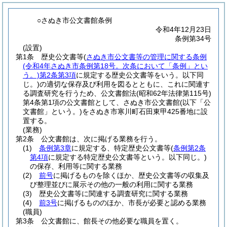
○さぬき市公文書館条例
令和4年12月23日
条例第34号
(設置)
第1条
歴史公文書等
(
さぬき市公文書等の管理に関する条例
(令和4年さぬき市条例第18号。次条において「条例」とい
う。)
第2条第3項
に規定する歴史公文書等をいう。以下同
じ。)
の適切な保存及び利用を図るとともに、これに関連す
る調査研究を行うため、公文書館法
(昭和62年法律第115号)
第4条第1項の公文書館として、さぬき市公文書館
(以下「公
文書館」という。)
をさぬき市寒川町石田東甲425番地に設
置する。
(業務)
第2条
公文書館は、次に掲げる業務を行う。
(1)
条例第3章
に規定する、特定歴史公文書等
(
条例第2条
第4項
に規定する特定歴史公文書等という。以下同じ。)
の保存、利用等に関する業務
(2)
前号
に掲げるものを除くほか、歴史公文書等の収集及
び整理並びに展示その他の一般の利用に関する業務
(3)
歴史公文書等に関連する調査研究に関する業務
(4)
前3号
に掲げるもののほか、市長が必要と認める業務
(職員)
第3条
公文書館に、館長その他必要な職員を置く。