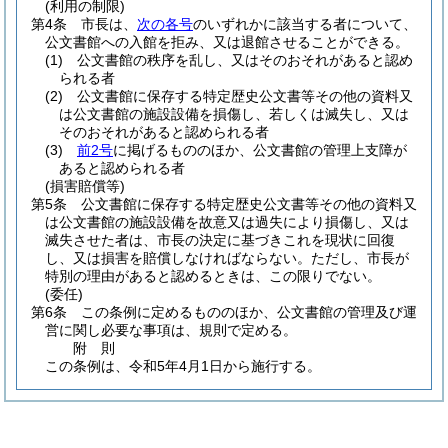
(利用の制限)
第4条
市長は、
次の各号
のいずれかに該当する者について、
公文書館への入館を拒み、又は退館させることができる。
(1)
公文書館の秩序を乱し、又はそのおそれがあると認め
られる者
(2)
公文書館に保存する特定歴史公文書等その他の資料又
は公文書館の施設設備を損傷し、若しくは滅失し、又は
そのおそれがあると認められる者
(3)
前2号
に掲げるもののほか、公文書館の管理上支障が
あると認められる者
(損害賠償等)
第5条
公文書館に保存する特定歴史公文書等その他の資料又
は公文書館の施設設備を故意又は過失により損傷し、又は
滅失させた者は、市長の決定に基づきこれを現状に回復
し、又は損害を賠償しなければならない。
ただし、市長が
特別の理由があると認めるときは、この限りでない。
(委任)
第6条
この条例に定めるもののほか、公文書館の管理及び運
営に関し必要な事項は、規則で定める。
附
則
この条例は、令和5年4月1日から施行する。