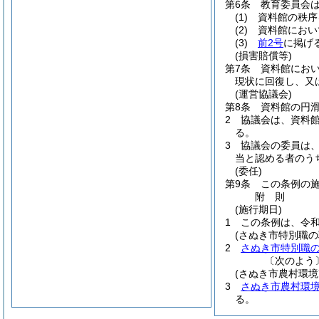
第6条
教育委員会
(1)
資料館の秩序
(2)
資料館におい
(3)
前2号
に掲げ
(損害賠償等)
第7条
資料館にお
現状に回復し、又
(運営協議会)
第8条
資料館の円
2
協議会は、資料
る。
3
協議会の委員は
当と認める者のう
(委任)
第9条
この条例の
附
則
(施行期日)
1
この条例は、令和
(さぬき市特別職
2
さぬき市特別職
〔次のよう
(さぬき市農村環
3
さぬき市農村環
る。