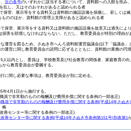
は、
次の各号
のいずれかに該当する者について、資料館への入館を拒み
を乱し、又はそのおそれがあると認められる者
て保管、展示等をする資料又は資料館の施設設備を損傷し、若しくは滅
るもののほか、資料館の管理上支障があると認められる者
いて保管、展示等をする資料又は資料館の施設設備を故意又は過失によ
は損害を賠償しなければならない。
ただし、教育委員会が特別の理由が
滑な運営を図るため、さぬき市へんろ資料館運営協議会
(以下「協議会」
館の運営に関し教育委員会の諮問に応ずるとともに、資料館の業務の円
、5人以内とし、委員は、学校教育及び社会教育の関係者、家庭教育の向
ちから教育委員会が委嘱する。
施行に関し必要な事項は、教育委員会が別に定める。
5年4月1日から施行する。
の職員で非常勤のものの報酬及び費用弁償に関する条例の一部改正)
の職員で非常勤のものの報酬及び費用弁償に関する条例
(平成14年さぬき
〕略
境改善センター等に関する条例の一部改正)
境改善センター等に関する条例
(平成14年さぬき市条例第151号)
別表第1