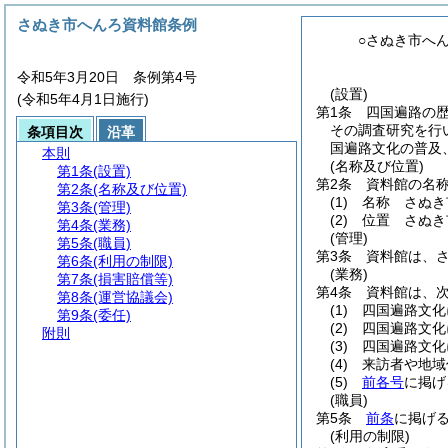
さぬき市へんろ資料館条例
○さぬき市へ
令和5年3月20日 条例第4号
(設置)
(令和5年4月1日施行)
第1条
四国遍路の
その調査研究を行
条項目次
沿革
国遍路文化の普及
本則
(名称及び位置)
第1条
(設置)
第2条
資料館の名
第2条
(名称及び位置)
(1)
名称 さぬき
第3条
(管理)
(2)
位置 さぬき
第4条
(業務)
(管理)
第5条
(職員)
第3条
資料館は、
第6条
(利用の制限)
(業務)
第7条
(損害賠償等)
第4条
資料館は、
第8条
(運営協議会)
(1)
四国遍路文化
第9条
(委任)
(2)
四国遍路文化
附則
(3)
四国遍路文化
(4)
来訪者や地域
(5)
前各号
に掲げ
(職員)
第5条
前条
に掲げ
(利用の制限)