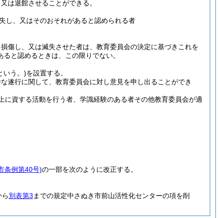
、又は退館させることができる。
失し、又はそのおそれがあると認められる者
り損傷し、又は滅失させた者は、教育委員会の決定に基づきこれを
あると認めるときは、この限りでない。
という。)
を設置する。
滑な遂行に関して、教育委員会に対し意見を申し出ることができ
上に資する活動を行う者、学識経験のある者その他教育委員会が適
市条例第40号)
の一部を次のように改正する。
から
別表第3
までの規定中さぬき市前山活性化センターの項を削