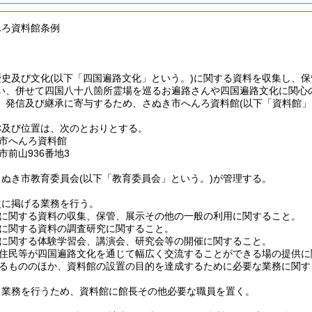
んろ資料館条例
歴史及び文化
(以下「四国遍路文化」という。)
に関する資料を収集し、保
い、併せて四国八十八箇所霊場を巡るお遍路さんや四国遍路文化に関心
、発信及び継承に寄与するため、さぬき市へんろ資料館
(以下「資料館」
称及び位置は、次のとおりとする。
市へんろ資料館
市前山936番地3
さぬき市教育委員会
(以下「教育委員会」という。)
が管理する。
次に掲げる業務を行う。
に関する資料の収集、保管、展示その他の一般の利用に関すること。
に関する資料の調査研究に関すること。
に関する体験学習会、講演会、研究会等の開催に関すること。
住民等が四国遍路文化を通じて幅広く交流することができる場の提供に
るもののほか、資料館の設置の目的を達成するために必要な業務に関す
る業務を行うため、資料館に館長その他必要な職員を置く。