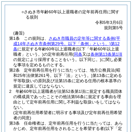
○さぬき市年齢60年以上退職者の定年前再任用に関す
る規則
令和5年3月6日
規則第5号
(趣旨)
第1条
この規則は、
さぬき市職員の定年等に関する条例
(平
成14年さぬき市条例第29号。以下「条例」という。)
第12
条
に規定する年齢60年以上退職者
(以下「年齢60年以上退
職者」という。)
の定年前再任用
(
同条
又は
条例第13条第1項
の規定により採用することをいう。以下同じ。)
に関し必要
な事項を定めるものとする。
第2条
定年前再任用を行うに当たっては、地方公務員法
(昭
和25年法律第261号。以下「法」という。)
第13条に定める
平等取扱いの原則及び法第15条に定める任用の根本基準の
規定に違反してはならない。
2
年齢60年以上退職者が法第52条第1項に規定する職員団体
の構成員であったことその他法第56条に規定する事由を理
由として定年前再任用に関し不利益な取扱いをしてはなら
ない。
(定年前再任用希望者に明示する事項及び定年前再任用希望
者の同意)
第3条
任命権者は、定年前再任用を行うに当たっては、あら
かじめ、定年前再任用をされることを希望する者
(以下「定