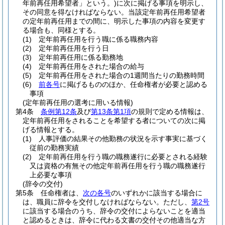
年前再任用希望者」という。)
に次に掲げる事項を明示し、
その同意を得なければならない。
当該定年前再任用希望者
の定年前再任用までの間に、明示した事項の内容を変更す
る場合も、同様とする。
(1)
定年前再任用を行う職に係る職務内容
(2)
定年前再任用を行う日
(3)
定年前再任用に係る勤務地
(4)
定年前再任用をされた場合の給与
(5)
定年前再任用をされた場合の1週間当たりの勤務時間
(6)
前各号
に掲げるもののほか、任命権者が必要と認める
事項
(定年前再任用の選考に用いる情報)
第4条
条例第12条
及び
第13条第1項
の規則で定める情報は、
定年前再任用をされることを希望する者についての次に掲
げる情報とする。
(1)
人事評価の結果その他勤務の状況を示す事実に基づく
従前の勤務実績
(2)
定年前再任用を行う職の職務遂行に必要とされる経験
又は資格の有無その他定年前再任用を行う職の職務遂行
上必要な事項
(辞令の交付)
第5条
任命権者は、
次の各号
のいずれかに該当する場合に
は、職員に辞令を交付しなければならない。
ただし、
第2号
に該当する場合のうち、辞令の交付によらないことを適当
と認めるときは、辞令に代わる文書の交付その他適当な方