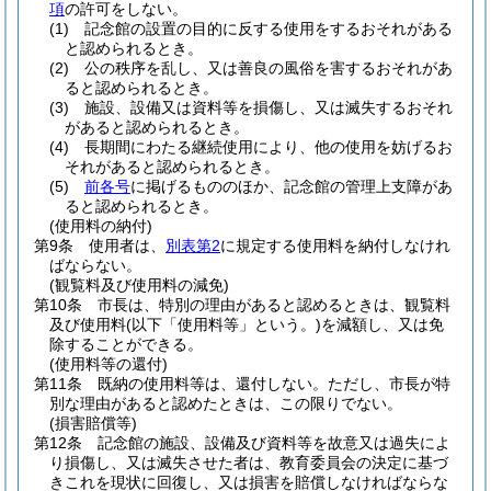
項
の許可をしない。
(1)
記念館の設置の目的に反する使用をするおそれがある
と認められるとき。
(2)
公の秩序を乱し、又は善良の風俗を害するおそれがあ
ると認められるとき。
(3)
施設、設備又は資料等を損傷し、又は滅失するおそれ
があると認められるとき。
(4)
長期間にわたる継続使用により、他の使用を妨げるお
それがあると認められるとき。
(5)
前各号
に掲げるもののほか、記念館の管理上支障があ
ると認められるとき。
(使用料の納付)
第9条
使用者は、
別表第2
に規定する使用料を納付しなけれ
ばならない。
(観覧料及び使用料の減免)
第10条
市長は、特別の理由があると認めるときは、観覧料
及び使用料
(以下「使用料等」という。)
を減額し、又は免
除することができる。
(使用料等の還付)
第11条
既納の使用料等は、還付しない。
ただし、市長が特
別な理由があると認めたときは、この限りでない。
(損害賠償等)
第12条
記念館の施設、設備及び資料等を故意又は過失によ
り損傷し、又は滅失させた者は、教育委員会の決定に基づ
きこれを現状に回復し、又は損害を賠償しなければならな