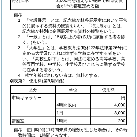
特別展示
2,000円を超えない範囲で教育委員
会がその都度定める額
備考
1 「常設展示」とは、記念館が林谷展示室において平常
的に展示する資料の観覧をいい、「特別展示」とは、
記念館が特別に企画展示する資料の観覧をいう。
2 「一般」とは、15歳以上の者(次項に該当する者を除
く。)をいう。
3 「大学生」とは、学校教育法(昭和22年法律第26号)に
定める大学及びこれに準ずる学校に在学する者をい
い、「高校生以下」とは、同法に定める高等学校、高
等専門学校、中学校、小学校及びこれらに準ずる学校
に在学する者をいう。
4 就学年齢に達しない者は、無料とする。
別表第2
使用料(第9条関係)
区分
単位
使用料
市民ギャラリー
円
4時間以内
4,000
1日
8,000
講座室
1時間
200
備考 使用時間に1時間未満の端数が生じた場合は、その端
数時間は、1時間とみなす。