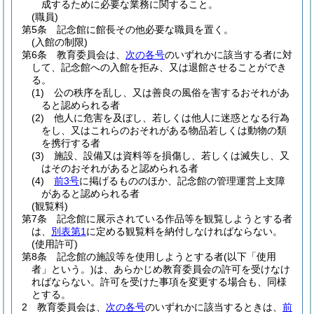
成するために必要な業務に関すること。
(職員)
第5条
記念館に館長その他必要な職員を置く。
(入館の制限)
第6条
教育委員会は、
次の各号
のいずれかに該当する者に対
して、記念館への入館を拒み、又は退館させることができ
る。
(1)
公の秩序を乱し、又は善良の風俗を害するおそれがあ
ると認められる者
(2)
他人に危害を及ぼし、若しくは他人に迷惑となる行為
をし、又はこれらのおそれがある物品若しくは動物の類
を携行する者
(3)
施設、設備又は資料等を損傷し、若しくは滅失し、又
はそのおそれがあると認められる者
(4)
前3号
に掲げるもののほか、記念館の管理運営上支障
があると認められる者
(観覧料)
第7条
記念館に展示されている作品等を観覧しようとする者
は、
別表第1
に定める観覧料を納付しなければならない。
(使用許可)
第8条
記念館の施設等を使用しようとする者
(以下「使用
者」という。)
は、あらかじめ教育委員会の許可を受けなけ
ればならない。
許可を受けた事項を変更する場合も、同様
とする。
2
教育委員会は、
次の各号
のいずれかに該当するときは、
前