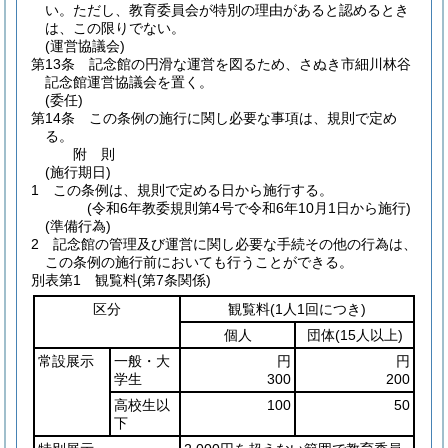
い。
ただし、教育委員会が特別の理由があると認めるとき
は、この限りでない。
(運営協議会)
第13条
記念館の円滑な運営を図るため、さぬき市細川林谷
記念館運営協議会を置く。
(委任)
第14条
この条例の施行に関し必要な事項は、規則で定め
る。
附
則
(施行期日)
1
この条例は、規則で定める日から施行する。
(令和6年教委規則第4号で令和6年10月1日から施行)
(準備行為)
2
記念館の管理及び運営に関し必要な手続その他の行為は、
この条例の施行前においても行うことができる。
別表第1
観覧料(第7条関係)
区分
観覧料
(1人1回につき)
個人
団体
(15人以上)
常設展示
一般・大
円
円
学生
300
200
高校生以
100
50
下