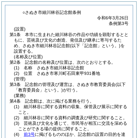
○さぬき市細川林谷記念館条例
令和6年3月26日
条例第3号
(設置)
第1条
本市に生まれた細川林谷の作品や功績を顕彰するとと
もに、芸術及び文化の創造、発信及び継承に寄与するた
め、さぬき市細川林谷記念館
(以下「記念館」という。)
を
設置する。
(名称及び位置)
第2条
記念館の名称及び位置は、次のとおりとする。
(1)
名称 さぬき市細川林谷記念館
(2)
位置 さぬき市寒川町石田東甲931番地
(管理)
第3条
記念館の管理及び運営は、さぬき市教育委員会
(以下
「教育委員会」という。)
が行う。
(業務)
第4条
記念館は、次に掲げる業務を行う。
(1)
細川林谷に関する資料の収集、保管及び展示に関する
こと。
(2)
細川林谷に関する資料の調査及び研究に関すること。
(3)
芸術及び文化を通じて、市民等が相互に交流を深める
ことができる場の提供に関すること。
(4)
前3号
に掲げるもののほか、記念館の設置の目的を達