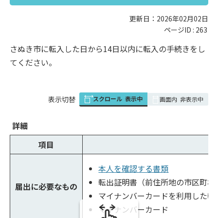
更新日：2026年02月02日
ページID :
263
さぬき市に転入した日から14日以内に転入の手続きをし
てください。
スクロール
表示中
表
表示切替
画面内
非表示中
組
み
詳細
の
項目
本人を確認する書類
転出証明書（前住所地の市区町村
届出に必要なもの
マイナンバーカードを利用した転
マイナンバーカード