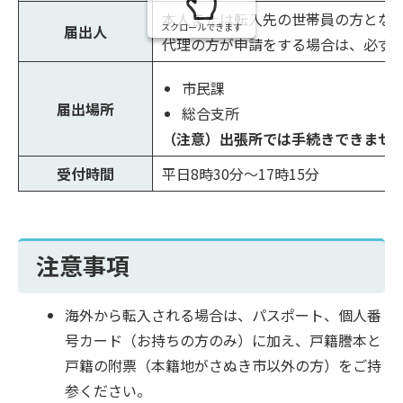
本人または転入先の世帯員の方とな
スクロールできます
届出人
代理の方が申請をする場合は、必ず
市民課
届出場所
総合支所
（注意）出張所では手続きできませ
受付時間
平日8時30分～17時15分
注意事項
海外から転入される場合は、パスポート、個人番
号カード（お持ちの方のみ）に加え、戸籍謄本と
戸籍の附票（本籍地がさぬき市以外の方）をご持
参ください。