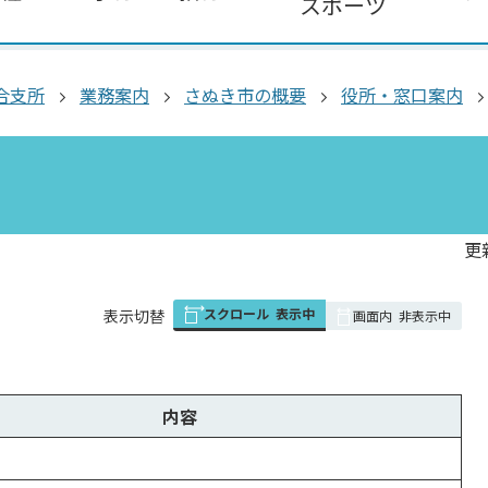
スポーツ
合支所
業務案内
さぬき市の概要
役所・窓口案内
更
スクロール
表示中
表
表示切替
画面内
非表示中
組
み
の
内容