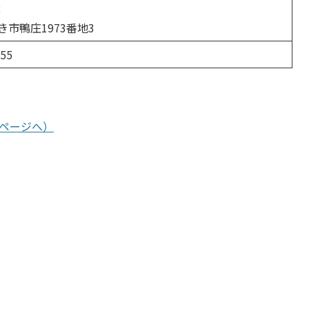
2
市鴨庄1973番地3
055
pページへ）