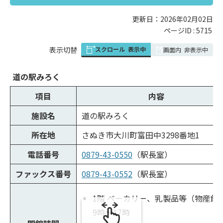
更新日：2026年02月02日
ページID :
5715
スクロール
表示中
表
表示切替
画面内
非表示中
組
み
道の駅みろく
の
項目
内容
施設名
道の駅みろく
所在地
さぬき市大川町富田中3298番地1
電話番号
0879-43-0550
（駅長室）
ファックス番号
0879-43-0552
（駅長室）
1階 ベーカリー、乳製品等（物産館
9時～17時