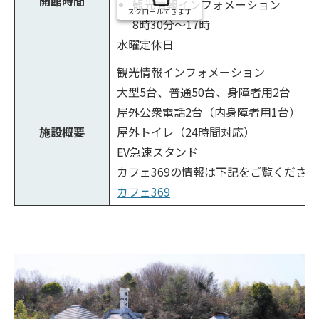
開館時間
観光情報インフォメーション
スクロールできます
8時30分～17時
水曜定休日
観光情報インフォメーション
大型5台、普通50台、身障者用2台
屋外公衆電話2台（内身障者用1台）
施設概要
屋外トイレ（24時間対応）
EV急速スタンド
カフェ369の情報は下記をご覧くださ
カフェ369