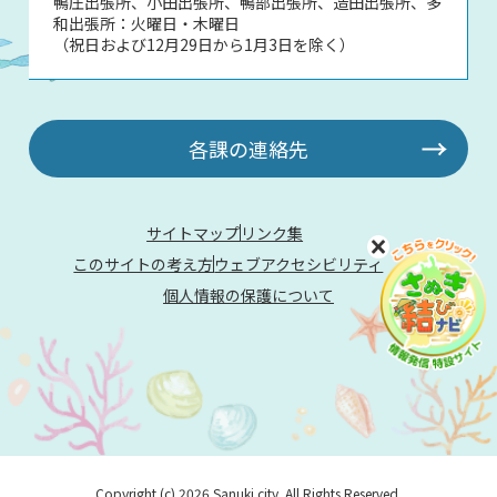
鴨庄出張所、小田出張所、鴨部出張所、造田出張所、多
和出張所：火曜日・木曜日
（祝日および12月29日から1月3日を除く）
各課の連絡先
サイトマップ
リンク集
このサイトの考え方
ウェブアクセシビリティ
個人情報の保護について
Copyright (c) 2026 Sanuki city. All Rights Reserved.