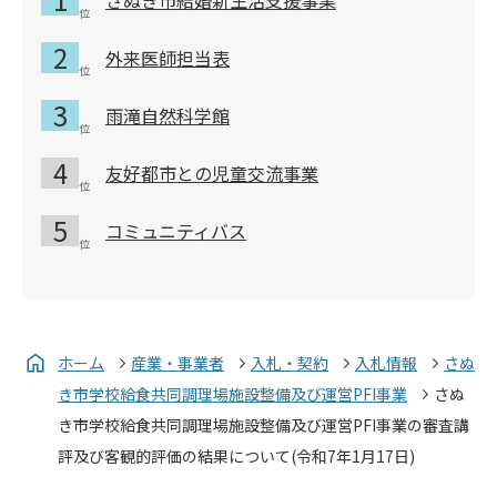
外来医師担当表
雨滝自然科学館
友好都市との児童交流事業
コミュニティバス
ホーム
産業・事業者
入札・契約
入札情報
さぬ
き市学校給食共同調理場施設整備及び運営PFI事業
さぬ
き市学校給食共同調理場施設整備及び運営PFI事業の審査講
評及び客観的評価の結果について(令和7年1月17日)