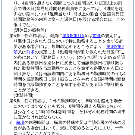
り、4週間を超えない期間につき1週間当たり1日以上の割
合で週休日
(育児短時間勤務職員等にあっては、4週間を超
えない期間につき1週間当たり1日以上の割合で当該育児短
時間勤務等の内容に従った週休日)
を設ける場合には、この
限りでない。
(週休日の振替等)
第5条
任命権者は、職員に
第3条第1項
又は
前条
の規定によ
り週休日とされた日において特に勤務することを命ずる必
要がある場合には、規則の定めるところにより、
第3条第2
項
又は
前条
の規定により勤務時間が割り振られた日
(以下こ
の条において「勤務日」という。)
のうち規則で定める期間
内にある勤務日を週休日に変更して当該勤務日に割り振ら
れた勤務時間を当該勤務することを命ずる必要がある日に
割り振り、又は当該期間内にある勤務日の勤務時間のうち4
時間を当該勤務日に割り振ることをやめて当該4時間の勤務
時間を当該勤務することを命ずる必要がある日に割り振る
ことができる。
(休憩時間)
第6条
任命権者は、1日の勤務時間が、6時間を超える場合
においては少なくとも45分、8時間を超える場合において
は少なくとも1時間の休憩時間を、それぞれ勤務時間の途中
に置かなければならない。
2
前項
の休憩時間は、職務の特殊性又は当該公署の特殊の必
要がある場合において、規則で定めるところにより、一斉
に与えないことができる。