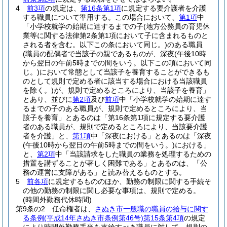
4
前3項
の規定は、
第16条第1項
に規定する要介護者を介護
する職員について準用する。
この場合において、
第1項
中
「小学校就学の始期に達するまでの子
(地方公務員の育児休
業等に関する法律第2条第1項において子に含まれるものと
される者を含む。以下この条において同じ。)
のある職員
(職員の配偶者で当該子の親であるものが、深夜
(午後10時
から翌日の午前5時までの間をいう。以下この項において同
じ。)
において常態として当該子を養育することができるも
のとして規則で定める者に該当する場合における当該職員
を除く。)
が、規則で定めるところにより、当該子を養育」
とあり、並びに
第2項
及び
前項
中「小学校就学の始期に達す
るまでの子のある職員が、規則で定めるところにより、当
該子を養育」とあるのは「第16条第1項に規定する要介護
者のある職員が、規則で定めるところにより、当該要介護
者を介護」と、
第1項
中「深夜における」とあるのは「深夜
(午後10時から翌日の午前5時までの間をいう。)
における」
と、
第2項
中「当該請求をした職員の業務を処理するための
措置を講ずることが著しく困難である」とあるのは、「公
務の運営に支障がある」と読み替えるものとする。
5
前各項
に規定するもののほか、勤務の制限に関する手続そ
の他の勤務の制限に関し必要な事項は、規則で定める。
(時間外勤務代休時間)
第9条の2
任命権者は、
さぬき市一般職の職員の給与に関す
る条例
(平成14年さぬき市条例第46号)
第15条第4項
の規定