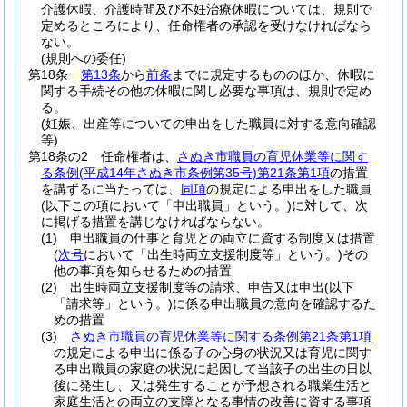
介護休暇、介護時間及び不妊治療休暇については、規則で
定めるところにより、任命権者の承認を受けなければなら
ない。
(規則への委任)
第18条
第13条
から
前条
までに規定するもののほか、休暇に
関する手続その他の休暇に関し必要な事項は、規則で定め
る。
(妊娠、出産等についての申出をした職員に対する意向確認
等)
第18条の2
任命権者は、
さぬき市職員の育児休業等に関す
る条例
(平成14年さぬき市条例第35号)
第21条第1項
の措置
を講ずるに当たっては、
同項
の規定による申出をした職員
(以下この項において「申出職員」という。)
に対して、次
に掲げる措置を講じなければならない。
(1)
申出職員の仕事と育児との両立に資する制度又は措置
(
次号
において「出生時両立支援制度等」という。)
その
他の事項を知らせるための措置
(2)
出生時両立支援制度等の請求、申告又は申出
(以下
「請求等」という。)
に係る申出職員の意向を確認するた
めの措置
(3)
さぬき市職員の育児休業等に関する条例第21条第1項
の規定による申出に係る子の心身の状況又は育児に関す
る申出職員の家庭の状況に起因して当該子の出生の日以
後に発生し、又は発生することが予想される職業生活と
家庭生活との両立の支障となる事情の改善に資する事項