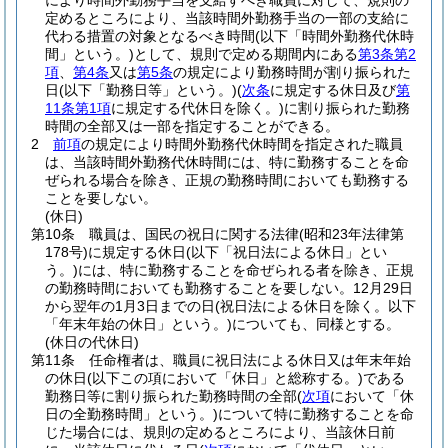
により時間外勤務手当を支給すべき職員に対して、規則の
定めるところにより、当該時間外勤務手当の一部の支給に
代わる措置の対象となるべき時間
(以下「時間外勤務代休時
間」という。)
として、規則で定める期間内にある
第3条第2
項
、
第4条
又は
第5条
の規定により勤務時間が割り振られた
日
(以下「勤務日等」という。)
(
次条
に規定する休日及び
第
11条第1項
に規定する代休日を除く。)
に割り振られた勤務
時間の全部又は一部を指定することができる。
2
前項
の規定により時間外勤務代休時間を指定された職員
は、当該時間外勤務代休時間には、特に勤務することを命
ぜられる場合を除き、正規の勤務時間においても勤務する
ことを要しない。
(休日)
第10条
職員は、国民の祝日に関する法律
(昭和23年法律第
178号)
に規定する休日
(以下「祝日法による休日」とい
う。)
には、特に勤務することを命ぜられる者を除き、正規
の勤務時間においても勤務することを要しない。
12月29日
から翌年の1月3日までの日
(祝日法による休日を除く。以下
「年末年始の休日」という。)
についても、同様とする。
(休日の代休日)
第11条
任命権者は、職員に祝日法による休日又は年末年始
の休日
(以下この項において「休日」と総称する。)
である
勤務日等に割り振られた勤務時間の全部
(
次項
において「休
日の全勤務時間」という。)
について特に勤務することを命
じた場合には、規則の定めるところにより、当該休日前