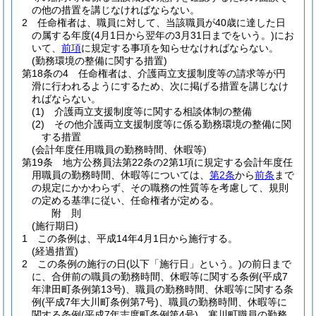
の他の措置を講じなければならない。
2
任命権者は、職員に対して、当該職員が40歳に達した日
の属する年度
(4月1日から翌年の3月31日までをいう。)
にお
いて、
前項
に規定する事項を知らせなければならない。
(勤務環境の整備に関する措置)
第18条の4
任命権者は、介護両立支援制度等の請求等が円
滑に行われるようにするため、次に掲げる措置を講じなけ
ればならない。
(1)
介護両立支援制度等に関する相談体制の整備
(2)
その他介護両立支援制度等に係る勤務環境の整備に関
する措置
(会計年度任用職員の勤務時間、休暇等)
第19条
地方公務員法第22条の2第1項に規定する会計年度任
用職員の勤務時間、休暇等については、
第2条
から
前条
まで
の規定にかかわらず、その職務の性質等を考慮して、規則
の定める基準に従い、任命権者が定める。
附
則
(施行期日)
1
この条例は、平成14年4月1日から施行する。
(経過措置)
2
この条例の施行の日
(以下「施行日」という。)
の前日まで
に、合併前の職員の勤務時間、休暇等に関する条例
(平成7
年津田町条例第13号)
、職員の勤務時間、休暇等に関する条
例
(平成7年大川町条例第7号)
、職員の勤務時間、休暇等に
関する条例
(平成7年志度町条例第4号)
、寒川町職員の勤務