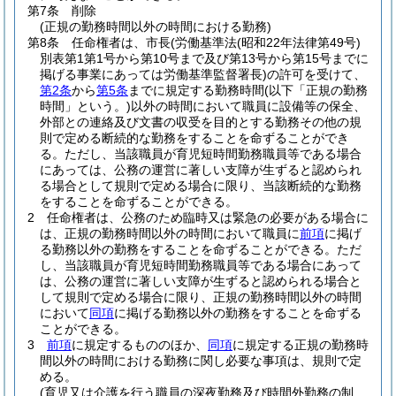
第7条
削除
(正規の勤務時間以外の時間における勤務)
第8条
任命権者は、市長
(労働基準法
(昭和22年法律第49号)
別表第1第1号から第10号まで及び第13号から第15号までに
掲げる事業にあっては労働基準監督署長)
の許可を受けて、
第2条
から
第5条
までに規定する勤務時間
(以下「正規の勤務
時間」という。)
以外の時間において職員に設備等の保全、
外部との連絡及び文書の収受を目的とする勤務その他の規
則で定める断続的な勤務をすることを命ずることができ
る。
ただし、当該職員が育児短時間勤務職員等である場合
にあっては、公務の運営に著しい支障が生ずると認められ
る場合として規則で定める場合に限り、当該断続的な勤務
をすることを命ずることができる。
2
任命権者は、公務のため臨時又は緊急の必要がある場合に
は、正規の勤務時間以外の時間において職員に
前項
に掲げ
る勤務以外の勤務をすることを命ずることができる。
ただ
し、当該職員が育児短時間勤務職員等である場合にあって
は、公務の運営に著しい支障が生ずると認められる場合と
して規則で定める場合に限り、正規の勤務時間以外の時間
において
同項
に掲げる勤務以外の勤務をすることを命ずる
ことができる。
3
前項
に規定するもののほか、
同項
に規定する正規の勤務時
間以外の時間における勤務に関し必要な事項は、規則で定
める。
(育児又は介護を行う職員の深夜勤務及び時間外勤務の制