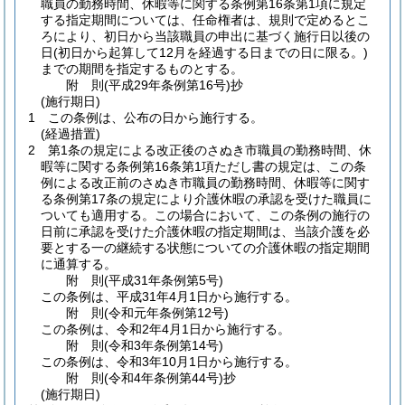
職員の勤務時間、休暇等に関する条例第16条第1項に規定
する指定期間については、任命権者は、規則で定めるとこ
ろにより、初日から当該職員の申出に基づく施行日以後の
日
(初日から起算して12月を経過する日までの日に限る。)
までの期間を指定するものとする。
附
則
(平成29年
条例第16号)
抄
(施行期日)
1
この条例は、公布の日から施行する。
(経過措置)
2
第1条の規定による改正後のさぬき市職員の勤務時間、休
暇等に関する条例第16条第1項ただし書の規定は、この条
例による改正前のさぬき市職員の勤務時間、休暇等に関す
る条例第17条の規定により介護休暇の承認を受けた職員に
ついても適用する。
この場合において、この条例の施行の
日前に承認を受けた介護休暇の指定期間は、当該介護を必
要とする一の継続する状態についての介護休暇の指定期間
に通算する。
附
則
(平成31年
条例第5号)
この条例は、平成31年4月1日から施行する。
附
則
(令和元年
条例第12号)
この条例は、令和2年4月1日から施行する。
附
則
(令和3年
条例第14号)
この条例は、令和3年10月1日から施行する。
附
則
(令和4年
条例第44号)
抄
(施行期日)