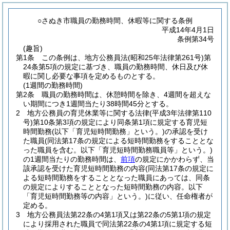
○さぬき市職員の勤務時間、休暇等に関する条例
平成14年4月1日
条例第34号
(趣旨)
第1条
この条例は、地方公務員法
(昭和25年法律第261号)
第
24条第5項の規定に基づき、職員の勤務時間、休日及び休
暇に関し必要な事項を定めるものとする。
(1週間の勤務時間)
第2条
職員の勤務時間は、休憩時間を除き、4週間を超えな
い期間につき1週間当たり38時間45分とする。
2
地方公務員の育児休業等に関する法律
(平成3年法律第110
号)
第10条第3項の規定により同条第1項に規定する育児短
時間勤務
(以下「育児短時間勤務」という。)
の承認を受け
た職員
(同法第17条の規定による短時間勤務をすることとな
った職員を含む。以下「育児短時間勤務職員等」という。)
の1週間当たりの勤務時間は、
前項
の規定にかかわらず、当
該承認を受けた育児短時間勤務の内容
(同法第17条の規定に
よる短時間勤務をすることとなった職員にあっては、同条
の規定によりすることとなった短時間勤務の内容。以下
「育児短時間勤務等の内容」という。)
に従い、任命権者が
定める。
3
地方公務員法第22条の4第1項又は第22条の5第1項の規定
により採用された職員で同法第22条の4第1項に規定する短