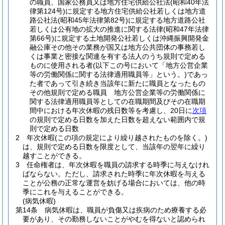
の職員、国家公務員又は地方住宅供給公社法
(昭和40年法
律第124号)
に規定する地方住宅供給公社若しくは地方道
路公社法
(昭和45年法律第82号)
に規定する地方道路公社
若しくは公有地の拡大の推進に関する法律
(昭和47年法律
第66号)
に規定する土地開発公社若しくは沖縄振興開発金
融公庫その他その業務が国又は地方公共団体の事務若し
くは事業と密接な関連を有する法人のうち規則で定める
ものに使用される者
(以下この号において「地方公営企業
等の労働関係に関する法律適用職員等」という。)
であっ
た者であって引き続き当該年に新たに職員となったもの
その他規則で定める職員 地方公営企業等の労働関係に
関する法律適用職員等としての在職期間及びその在職期
間中における年次休暇の残日数等を考慮し、20日に
次項
の規則で定める日数を加えた日数を超えない範囲内で規
則で定める日数
2
年次休暇
(この項の規定により繰り越されたものを除く。)
は、規則で定める日数を限度として、当該年の翌年に繰り
越すことができる。
3
任命権者は、年次休暇を職員の請求する時季に与えなけれ
ばならない。
ただし、請求された時季に年次休暇を与える
ことが公務の正常な運営を妨げる場合においては、他の時
季にこれを与えることができる。
(病気休暇)
第14条
病気休暇は、職員が負傷又は疾病のため療養する必
要があり、その勤務しないことがやむを得ないと認められ