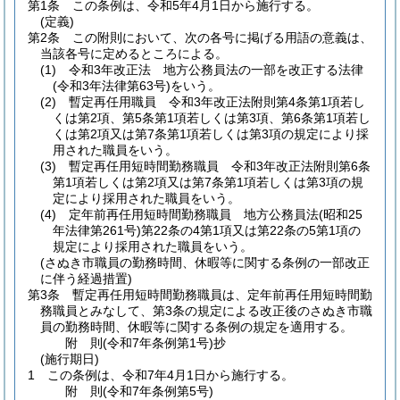
第1条
この条例は、令和5年4月1日から施行する。
(定義)
第2条
この附則において、次の各号に掲げる用語の意義は、
当該各号に定めるところによる。
(1)
令和3年改正法 地方公務員法の一部を改正する法律
(令和3年法律第63号)
をいう。
(2)
暫定再任用職員 令和3年改正法附則第4条第1項若し
くは第2項、第5条第1項若しくは第3項、第6条第1項若し
くは第2項又は第7条第1項若しくは第3項の規定により採
用された職員をいう。
(3)
暫定再任用短時間勤務職員 令和3年改正法附則第6条
第1項若しくは第2項又は第7条第1項若しくは第3項の規
定により採用された職員をいう。
(4)
定年前再任用短時間勤務職員 地方公務員法
(昭和25
年法律第261号)
第22条の4第1項又は第22条の5第1項の
規定により採用された職員をいう。
(さぬき市職員の勤務時間、休暇等に関する条例の一部改正
に伴う経過措置)
第3条
暫定再任用短時間勤務職員は、定年前再任用短時間勤
務職員とみなして、第3条の規定による改正後のさぬき市職
員の勤務時間、休暇等に関する条例の規定を適用する。
附
則
(令和7年
条例第1号)
抄
(施行期日)
1
この条例は、令和7年4月1日から施行する。
附
則
(令和7年
条例第5号)