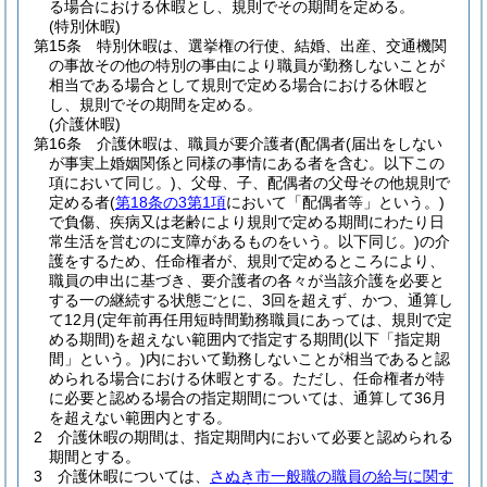
る場合における休暇とし、規則でその期間を定める。
(特別休暇)
第15条
特別休暇は、選挙権の行使、結婚、出産、交通機関
の事故その他の特別の事由により職員が勤務しないことが
相当である場合として規則で定める場合における休暇と
し、規則でその期間を定める。
(介護休暇)
第16条
介護休暇は、職員が要介護者
(配偶者
(届出をしない
が事実上婚姻関係と同様の事情にある者を含む。以下この
項において同じ。)
、父母、子、配偶者の父母その他規則で
定める者
(
第18条の3第1項
において「配偶者等」という。)
で負傷、疾病又は老齢により規則で定める期間にわたり日
常生活を営むのに支障があるものをいう。以下同じ。)
の介
護をするため、任命権者が、規則で定めるところにより、
職員の申出に基づき、要介護者の各々が当該介護を必要と
する一の継続する状態ごとに、3回を超えず、かつ、通算し
て12月
(定年前再任用短時間勤務職員にあっては、規則で定
める期間)
を超えない範囲内で指定する期間
(以下「指定期
間」という。)
内において勤務しないことが相当であると認
められる場合における休暇とする。
ただし、任命権者が特
に必要と認める場合の指定期間については、通算して36月
を超えない範囲内とする。
2
介護休暇の期間は、指定期間内において必要と認められる
期間とする。
3
介護休暇については、
さぬき市一般職の職員の給与に関す