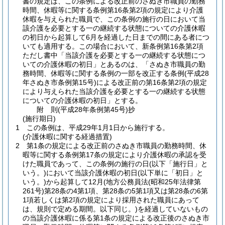
書の規定は、この条例による改正前のさぬき市職員の勤務
時間、休暇等に関する条例第16条第2項の規定により介護
休暇を与えられた職員で、この条例の施行の日において当
該介護を必要とする一の継続する状態についての介護休暇
の初日から起算して6月を経過した日までの間にある者につ
いても適用する。
この場合において、新条例第16条第2項
ただし書中「当該介護を必要とする一の継続する状態につ
いての介護休暇の初日」とあるのは、「さぬき市職員の勤
務時間、休暇等に関する条例の一部を改正する条例
(平成28
年さぬき市条例第15号)
による改正前の第16条第2項の規定
により与えられた当該介護を必要とする一の継続する状態
についての介護休暇の初日」とする。
附
則
(平成28年
条例第45号)
抄
(施行期日)
1
この条例は、平成29年1月1日から施行する。
(介護休暇に関する経過措置)
2
第1条の規定による改正前のさぬき市職員の勤務時間、休
暇等に関する条例第17条の規定により介護休暇の承認を受
けた職員であって、この条例の施行の日
(以下「施行日」と
いう。)
において当該介護休暇の初日
(以下単に「初日」と
いう。)
から起算して12月
(地方公務員法
(昭和25年法律第
261号)
第28条の4第1項、第28条の5第1項又は第28条の6第
1項若しくは第2項の規定により採用された職員にあって
は、規則で定める期間。以下同じ。)
を経過していないもの
の当該介護休暇に係る第1条の規定による改正後のさぬき市