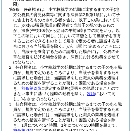
限)
第9条
任命権者は、小学校就学の始期に達するまでの子
(地
方公務員の育児休業等に関する法律第2条第1項において子
に含まれるものとされる者を含む。以下この条において同
じ。)
のある職員
(職員の配偶者で当該子の親であるもの
が、深夜
(午後10時から翌日の午前5時までの間をいう。以
下この項において同じ。)
において常態として当該子を養育
することができるものとして規則で定める者に該当する場
合における当該職員を除く。)
が、規則で定めるところによ
り、当該子を養育するために請求した場合には、公務の正
常な運営を妨げる場合を除き、深夜における勤務をさせて
はならない。
2
任命権者は、小学校就学の始期に達するまでの子のある職
員が、規則で定めるところにより、当該子を養育するため
に請求した場合には、当該請求をした職員の業務を処理す
るための措置を講ずることが著しく困難である場合を除
き、
前条第2項
に規定する勤務
(災害その他避けることので
きない事由に基づく臨時の勤務を除く。
次項
において同
じ。)
をさせてはならない。
3
任命権者は、小学校就学の始期に達するまでの子のある職
員が、規則で定めるところにより、当該子を養育するため
に請求した場合には、当該請求をした職員の業務を処理す
るための措置を講ずることが著しく困難である場合を除
き、1月について24時間、1年について150時間を超えて、
前条第2項
に規定する勤務をさせてはならない。