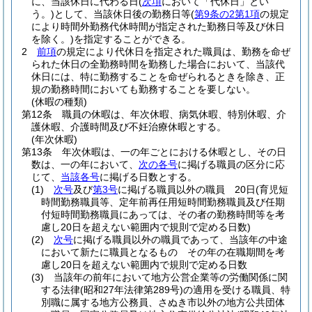
に、当該休日に代わる日
(
次項
において「代休日」とい
う。)
として、当該休日後の勤務日等
(
第9条の2第1項
の規定
により時間外勤務代休時間が指定された勤務日等及び休日
を除く。)
を指定することができる。
2
前項
の規定により代休日を指定された職員は、勤務を命ぜ
られた休日の全勤務時間を勤務した場合において、当該代
休日には、特に勤務することを命ぜられるときを除き、正
規の勤務時間においても勤務することを要しない。
(休暇の種類)
第12条
職員の休暇は、年次休暇、病気休暇、特別休暇、介
護休暇、介護時間及び不妊治療休暇とする。
(年次休暇)
第13条
年次休暇は、一の年ごとにおける休暇とし、その日
数は、一の年において、
次の各号
に掲げる職員の区分に応
じて、
当該各号
に掲げる日数とする。
(1)
次号
及び
第3号
に掲げる職員以外の職員 20日
(育児短
時間勤務職員等、定年前再任用短時間勤務職員及び任期
付短時間勤務職員にあっては、その者の勤務時間等を考
慮し20日を超えない範囲内で規則で定める日数)
(2)
次号
に掲げる職員以外の職員であって、当該年の中途
において新たに職員となるもの その年の在職期間を考
慮し20日を超えない範囲内で規則で定める日数
(3)
当該年の前年において地方公営企業等の労働関係に関
する法律
(昭和27年法律第289号)
の適用を受ける職員、特
別職に属する地方公務員、さぬき市以外の地方公共団体