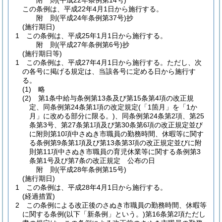
附
則
(平成22年
条例第14号)
この条例は、平成22年4月1日から施行する。
附
則
(平成24年
条例第37号)
抄
(施行期日)
1
この条例は、平成25年1月1日から施行する。
附
則
(平成27年
条例第6号)
抄
(施行期日等)
1
この条例は、平成27年4月1日から施行する。
ただし、次
の各号に掲げる規定は、当該各号に定める日から施行す
る。
(1)
略
(2)
第1条中給与条例第13条及び第15条第4項の改正規
定、同条例第24条第1項の改定規定
(「1箇月」を「1か
月」に改める部分に限る。)
、同条例第24条第2項、第25
条第3号、第27条第1項及び第30条第6項の改正規定並び
に附則第10項中さぬき市職員の勤務時間、休暇等に関す
る条例第9条第1項及び第13条第3項の改正規定並びに附
則第11項中さぬき市職員の育児休業等に関する条例第3
条第1号及び第7条の改正規定 公布の日
附
則
(平成28年
条例第15号)
(施行期日)
1
この条例は、平成28年4月1日から施行する。
(経過措置)
2
この条例による改正後のさぬき市職員の勤務時間、休暇等
に関する条例
(以下「新条例」という。)
第16条第2項ただし