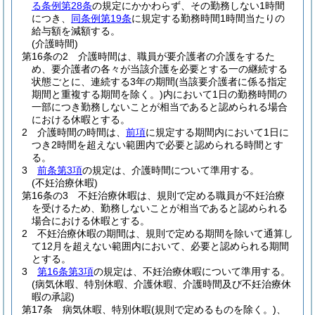
る条例第28条
の規定にかかわらず、その勤務しない1時間
につき、
同条例第19条
に規定する勤務時間1時間当たりの
給与額を減額する。
(介護時間)
第16条の2
介護時間は、職員が要介護者の介護をするた
め、要介護者の各々が当該介護を必要とする一の継続する
状態ごとに、連続する3年の期間
(当該要介護者に係る指定
期間と重複する期間を除く。)
内において1日の勤務時間の
一部につき勤務しないことが相当であると認められる場合
における休暇とする。
2
介護時間の時間は、
前項
に規定する期間内において1日に
つき2時間を超えない範囲内で必要と認められる時間とす
る。
3
前条第3項
の規定は、介護時間について準用する。
(不妊治療休暇)
第16条の3
不妊治療休暇は、規則で定める職員が不妊治療
を受けるため、勤務しないことが相当であると認められる
場合における休暇とする。
2
不妊治療休暇の期間は、規則で定める期間を除いて通算し
て12月を超えない範囲内において、必要と認められる期間
とする。
3
第16条第3項
の規定は、不妊治療休暇について準用する。
(病気休暇、特別休暇、介護休暇、介護時間及び不妊治療休
暇の承認)
第17条
病気休暇、特別休暇
(規則で定めるものを除く。)
、