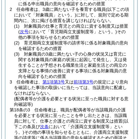
に係る申出職員の意向を確認するための措置
2
任命権者は、3歳に満たない子を養育する職員
(以下この項
において「対象職員」という。)
に対して、規則で定める期
間内に、次に掲げる措置を講じなければならない。
(1)
対象職員の仕事と育児との両立に資する制度又は措置
(
次号
において「育児期両立支援制度等」という。)
その
他の事項を知らせるための措置
(2)
育児期両立支援制度等の請求等に係る対象職員の意向
を確認するための措置
(3)
対象職員の3歳に満たない子の心身の状況又は育児に
関する対象職員の家庭の状況に起因して発生し、又は発
生することが予想される職業生活と家庭生活との両立の
支障となる事情の改善に資する事項に係る対象職員の意
向を確認するための措置
3
任命権者は、
第1項第3号
又は
前項第3号
の規定により意向
を確認した事項の取扱いに当たっては、当該意向に配慮し
なければならない。
(配偶者等が介護を必要とする状況に至った職員に対する意
向確認等)
第18条の3
任命権者は、職員が配偶者等が当該職員の介護
を必要とする状況に至ったことを申し出たときは、当該職
員に対して、仕事と介護との両立に資する制度又は措置
(以
下この条及び
次条
において「介護両立支援制度等」とい
う。)
その他の事項を知らせるとともに、介護両立支援制度
等の請求等に係る当該職員の意向を確認するための面談そ