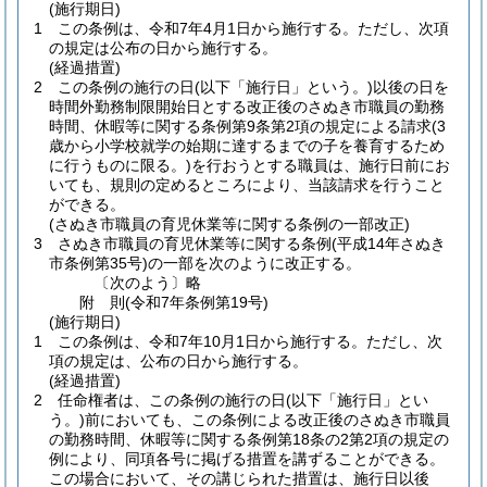
(施行期日)
1
この条例は、令和7年4月1日から施行する。
ただし、次項
の規定は公布の日から施行する。
(経過措置)
2
この条例の施行の日
(以下「施行日」という。)
以後の日を
時間外勤務制限開始日とする改正後のさぬき市職員の勤務
時間、休暇等に関する条例第9条第2項の規定による請求
(3
歳から小学校就学の始期に達するまでの子を養育するため
に行うものに限る。)
を行おうとする職員は、施行日前にお
いても、規則の定めるところにより、当該請求を行うこと
ができる。
(さぬき市職員の育児休業等に関する条例の一部改正)
3
さぬき市職員の育児休業等に関する条例
(平成14年さぬき
市条例第35号)
の一部を次のように改正する。
〔次のよう〕略
附
則
(令和7年
条例第19号)
(施行期日)
1
この条例は、令和7年10月1日から施行する。
ただし、次
項の規定は、公布の日から施行する。
(経過措置)
2
任命権者は、この条例の施行の日
(以下「施行日」とい
う。)
前においても、この条例による改正後のさぬき市職員
の勤務時間、休暇等に関する条例第18条の2第2項の規定の
例により、同項各号に掲げる措置を講ずることができる。
この場合において、その講じられた措置は、施行日以後