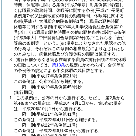
時間、休暇等に関する条例
(平成7年寒川町条例第1号)
若し
くは職員の勤務時間、休暇等に関する条例
(平成7年長尾町
条例第7号)
又は解散前の職員の勤務時間、休暇等に関する
条例
(平成7年大川総合病院条例第1号)
、職員の勤務時間、
休暇等に関する条例
(平成10年大川学校給食組合条例第10
号)
若しくは職員の勤務時間その他の勤務条件に関する条例
(平成6年大川中部開発組合条例第2号)
(以下これらを「合併
等前の条例等」という。)
の規定によりなされた承認その他
の行為は、それぞれこの条例の相当規定によりなされたも
のとみなし、病気休暇及び介護休暇の期間は通算する。
3
施行日前から引き続き在職する職員の施行日後の年次休暇
の日数については、
第13条
の規定にかかわらず、合併等前
の条例等の規定による年次休暇の残日数とする。
附
則
(平成17年
条例第21号)
この条例は、公布の日から施行する。
附
則
(平成19年
条例第45号)
抄
(施行期日)
1
この条例は、公布の日から施行する。
ただし、第2条から
第4条までの規定は、平成20年4月1日から、第5条の規定
は、平成20年10月1日から施行する。
附
則
(平成21年
条例第41号)
この条例は、平成22年4月1日から施行する。
附
則
(平成22年
条例第11号)
この条例は、平成22年6月30日から施行する。