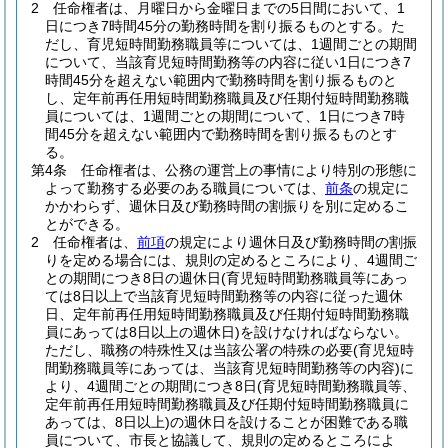
2
任命権者は、月曜日から金曜日までの5日間において、1
日につき7時間45分の勤務時間を割り振るものとする。
た
だし、育児短時間勤務職員等については、1週間ごとの期間
について、当該育児短時間勤務等の内容に従い1日につき7
時間45分を超えない範囲内で勤務時間を割り振るものと
し、定年前再任用短時間勤務職員及び任期付短時間勤務職
員については、1週間ごとの期間について、1日につき7時
間45分を超えない範囲内で勤務時間を割り振るものとす
る。
第4条
任命権者は、公務の運営上の事情により特別の形態に
よって勤務する必要のある職員については、
前条
の規定に
かかわらず、週休日及び勤務時間の割振りを別に定めるこ
とができる。
2
任命権者は、
前項
の規定により週休日及び勤務時間の割振
りを定める場合には、規則の定めるところにより、4週間ご
との期間につき8日の週休日
(育児短時間勤務職員等にあっ
ては8日以上で当該育児短時間勤務等の内容に従った週休
日、定年前再任用短時間勤務職員及び任期付短時間勤務職
員にあっては8日以上の週休日)
を設けなければならない。
ただし、職務の特殊性又は当該公署の特殊の必要
(育児短時
間勤務職員等にあっては、当該育児短時間勤務等の内容)
に
より、4週間ごとの期間につき8日
(育児短時間勤務職員等、
定年前再任用短時間勤務職員及び任期付短時間勤務職員に
あっては、8日以上)
の週休日を設けることが困難である職
員について、市長と協議して、規則の定めるところによ