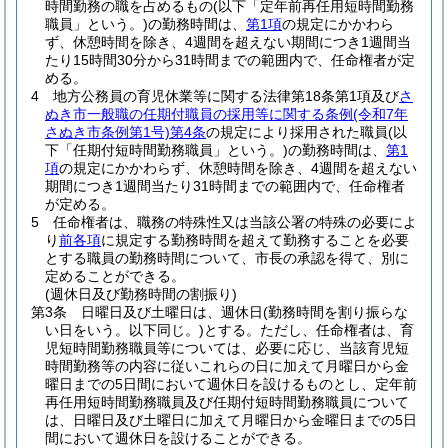
時間勤務の職を占めるもの
(以下「定年前再任用短時間勤務
職員」という。)
の勤務時間は、
第1項
の規定にかかわら
ず、休憩時間を除き、4週間を超えない期間につき1週間当
たり15時間30分から31時間までの範囲内で、任命権者が定
める。
4
地方公務員の育児休業等に関する法律第18条第1項及び
さ
ぬき市一般職の任期付職員の採用等に関する条例
(令和7年
さぬき市条例第1号)
第4条
の規定により採用された職員
(以
下「任期付短時間勤務職員」という。)
の勤務時間は、
第1
項
の規定にかかわらず、休憩時間を除き、4週間を超えない
期間につき1週間当たり31時間までの範囲内で、任命権者
が定める。
5
任命権者は、職務の特殊性又は当該公署の特殊の必要によ
り
前各項
に規定する勤務時間を超えて勤務することを必要
とする職員の勤務時間について、市長の承認を得て、別に
定めることができる。
(週休日及び勤務時間の割振り)
第3条
日曜日及び土曜日は、週休日
(勤務時間を割り振らな
い日をいう。以下同じ。)
とする。
ただし、任命権者は、育
児短時間勤務職員等については、必要に応じ、当該育児短
時間勤務等の内容に従いこれらの日に加えて月曜日から金
曜日までの5日間において週休日を設けるものとし、定年前
再任用短時間勤務職員及び任期付短時間勤務職員について
は、日曜日及び土曜日に加えて月曜日から金曜日までの5日
間において週休日を設けることができる。