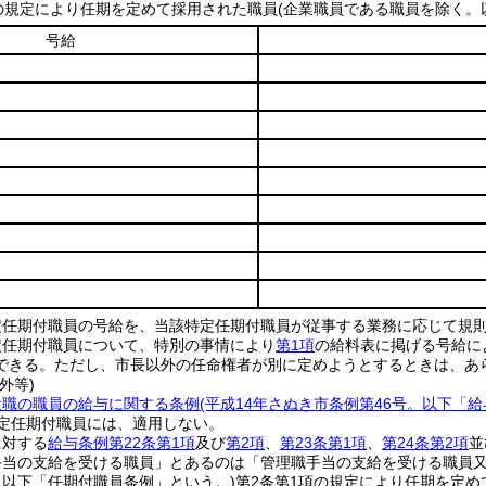
の規定により任期を定めて採用された職員
(企業職員である職員を除く。
号給
定任期付職員の号給を、当該特定任期付職員が従事する業務に応じて規
定任期付職員について、特別の事情により
第1項
の給料表に掲げる号給に
できる。
ただし、市長以外の任命権者が別に定めようとするときは、あ
外等)
般職の職員の給与に関する条例
(平成14年さぬき市条例第46号。以下「
定任期付職員には、適用しない。
に対する
給与条例第22条第1項
及び
第2項
、
第23条第1項
、
第24条第2項
並
手当の支給を受ける職員」とあるのは「管理職手当の支給を受ける職員
。以下「任期付職員条例」という。)
第2条第1項の規定により任期を定め