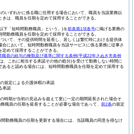
務のいずれかに係る職に任用する場合において、職員を当該業務以
ときは、職員を任期を定めて採用することができる。
(以下「短時間勤務職員」という。)
を
前条第1項各号
に掲げる業務の
時間勤務職員を任期を定めて採用することができる。
について、その提供時間を延長し、若しくは繁忙時における提供体
場合において、短時間勤務職員を当該サービスに係る業務に従事さ
を定めて採用することができる。
業職員の給与の種類及び基準に関する条例
(平成22年さぬき市条例
は、これに相当する承認その他の処分)
を受けて勤務しない時間に
であると認める場合には、短時間勤務職員を任期を定めて採用する
の規定による介護休暇の承認
る承認
の時期が当初の見込みを超えて更に一定の期間延長された場合そ
勤務職員の任期を延長することが必要な場合であって、
前2条
の規定
時間勤務職員の任期を更新する場合には、当該職員の同意を得なけ