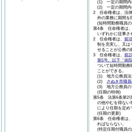
(1)
一定の期間内
(2)
一定の期間内
2
任命権者は、法
外の業務に期間を
(短時間勤務職員の
第4条
任命権者は、
いずれかに従事さ
2
任命権者は、
前
制を充実し、又は
せることが公務の
3
任命権者は、
前2
第5号。以下「病
ついて短時間勤務
ことができる。
(1)
地方公務員法
(2)
さぬき市職員
(3)
地方公務員の
(任期の特例)
第5条
法第6条第2
の他やむを得ない
により任期を定め
(任期の更新)
第6条
任命権者は
ればならない。
(特定任期付職員の