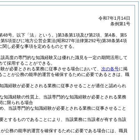
令和7年1月14日
条例第1号
律第48号。以下「法」という。)
第3条第1項及び第2項、第4条、第5
条第5項並びに地方公営企業法
(昭和27年法律第292号)
第38条第4項
に関し必要な事項を定めるものとする。
当該高度の専門的な知識経験又は優れた識見を一定の期間活用して
めて採用することができる。
経験が必要とされる業務に従事させる場合において、
次の各号
に掲
ることが公務の能率的運営を確保するために必要であるときは、職
知識経験が必要とされる業務に従事させることが適任と認められ
な知識経験の性質上、当該専門的な知識経験が必要とされる業務
間に限られる場合
め、当該専門的な知識経験が必要とされる業務に従事させること
要とするものであることにより、当該業務に当該者が有する当該
とが公務の能率的運営を確保するために必要である場合には、職員