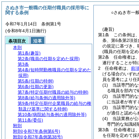
さぬき市一般職の任期付職員の採用等に
関する条例
○さぬき市一
令和7年1月14日 条例第1号
(趣旨)
(令和8年4月1日施行)
第1条
この条例は
条、第6条第2項並
条項目次
沿革
の規定に基づき、
本則
(職員の任期を定め
第1条
(趣旨)
第2条
任命権者は
第2条
(職員の任期を定めた採用)
遂行することが特
第3条
2
任命権者は、
前
第4条
(短時間勤務職員の任期を定めた
げる場合のいずれ
採用)
員を選考により任
第5条
(任期の特例)
(1)
当該専門的な
第6条
(任期の更新)
る職員を部内で
第7条
(特定任期付職員の給与の特例)
(2)
当該専門的な
第8条
(給与条例の適用除外等)
に当該者が有す
第9条
(特定任期付企業職員の給与の種
(3)
当該専門的な
類及び基準に関する特例)
が適任と認めら
第10条
(病院給与条例の適用除外等)
(4)
当該業務が公
第11条
(委任)
専門的な知識経
附則
第3条
任命権者は
附則
(令和7年条例第6号)
を任期を定めて採
附則
(令和7年条例第38号)