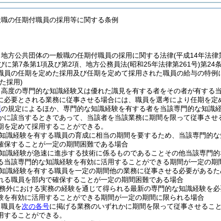
般職の任期付職員の採用等に関する条例
、地方公共団体の一般職の任期付職員の採用に関する法律
(平成14年法
びに第7条第1項及び第2項、地方公務員法
(昭和25年法律第261号)
第24
職員の任期を定めた採用及び任期を定めて採用された職員の給与の特例
た採用)
、高度の専門的な知識経験又は優れた識見を有する者をその者が有する
に必要とされる業務に従事させる場合には、職員を選考により任期を定
項
の規定によるほか、専門的な知識経験を有する者を当該専門的な知識
かに該当するときであって、当該者を当該業務に期間を限って従事させ
期を定めて採用することができる。
知識経験を有する職員の育成に相当の期間を要するため、当該専門的な
確保することが一定の期間困難である場合
知識経験が急速に進歩する技術に係るものであることその他当該専門的
る当該専門的な知識経験を有効に活用することができる期間が一定の期
知識経験を有する職員を一定の期間他の業務に従事させる必要があるた
れる職員を部内で確保することが一定の期間困難である場合
務外における実務の経験を通じて得られる最新の専門的な知識経験を必
験を有効に活用することができる期間が一定の期間に限られる場合
、職員を
次の各号
に掲げる業務のいずれかに期間を限って従事させるこ
用することができる。