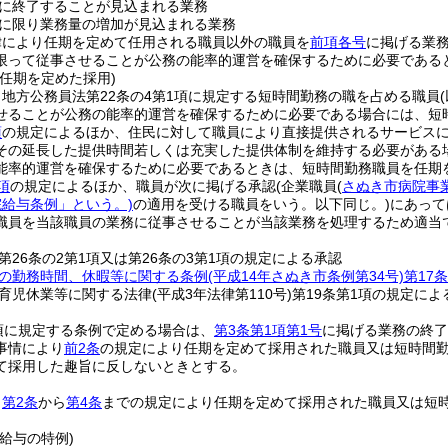
に終了することが見込まれる業務
に限り業務量の増加が見込まれる業務
律により任期を定めて任用される職員以外の職員を
前項各号
に掲げる業
限って従事させることが公務の能率的運営を確保するために必要である
任期を定めた採用)
地方公務員法第22条の4第1項に規定する短時間勤務の職を占める職員
せることが公務の能率的運営を確保するために必要である場合には、短
項
の規定によるほか、住民に対して職員により直接提供されるサービス
その延長した提供時間若しくは充実した提供体制を維持する必要がある
能率的運営を確保するために必要であるときは、短時間勤務職員を任期
項
の規定によるほか、職員が次に掲げる承認
(企業職員
(
さぬき市病院事
院給与条例」という。)
の適用を受ける職員をいう。以下同じ。)
にあって
職員を当該職員の業務に従事させることが当該業務を処理するため適当
第26条の2第1項又は第26条の3第1項の規定による承認
の勤務時間、休暇等に関する条例
(平成14年さぬき市条例第34号)
第17条
育児休業等に関する法律
(平成3年法律第110号)
第19条第1項の規定によ
項に規定する条例で定める場合は、
第3条第1項第1号
に掲げる業務の終了
事情により
前2条
の規定により任期を定めて採用された職員又は短時間
て採用した趣旨に反しないときとする。
、
第2条
から
第4条
までの規定により任期を定めて採用された職員又は短
給与の特例)