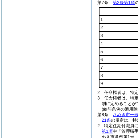
第7条
第2条第1項
1
2
3
4
5
6
7
8
9
2
任命権者は、特
3
任命権者は、特
別に定めることが
(給与条例の適用除
第8条
さぬき市一
21条
の規定は、特
2
特定任期付職員
第1項
中「管理職
ぬき市条例第1号