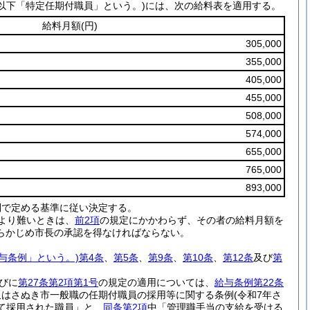
以下「特定任期付職員」という。)
には、次の給料表を適用する。
給料月額
(円)
305,000
355,000
405,000
455,000
508,000
574,000
655,000
765,000
893,000
則で定める基準に従い決定する。
より難いときは、
前2項
の規定にかかわらず、その者の給料月額を
らかじめ市長の承認を得なければならない。
給与条例」という。)
第4条
、
第5条
、
第9条
、
第10条
、
第12条
及び
第
びに
第27条第2項第1号
の規定の適用については、
給与条例第22条
又はさぬき市一般職の任期付職員の採用等に関する条例
(令和7年さ
て採用された職員」と、
同条第2項
中「管理職手当の支給を受ける