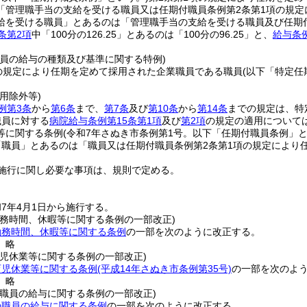
「管理職手当の支給を受ける職員又は任期付職員条例第2条第1項の規定
給を受ける職員」とあるのは「管理職手当の支給を受ける職員及び任期
条第2項
中「100分の126.25」とあるのは「100分の96.25」と、
給与条例
職員の給与の種類及び基準に関する特例)
の規定により任期を定めて採用された企業職員である職員
(以下「特定任
用除外等)
例第3条
から
第6条
まで、
第7条
及び
第10条
から
第14条
までの規定は、特
職員に対する
病院給与条例第15条第1項
及び
第2項
の規定の適用について
等に関する条例
(令和7年さぬき市条例第1号。以下「任期付職員条例」と
「職員」とあるのは「職員又は任期付職員条例第2条第1項の規定により
施行に関し必要な事項は、規則で定める。
7年4月1日から施行する。
勤務時間、休暇等に関する条例の一部改正)
勤務時間、休暇等に関する条例
の一部を次のように改正する。
〕略
育児休業等に関する条例の一部改正)
育児休業等に関する条例
(平成14年さぬき市条例第35号)
の一部を次のよ
〕略
の職員の給与に関する条例の一部改正)
の職員の給与に関する条例
の一部を次のように改正する。