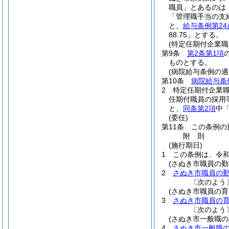
職員」とあるのは
「管理職手当の支
と、
給与条例第24
88.75」とする。
(特定任期付企業
第9条
第2条第1項
ものとする。
(病院給与条例の適
第10条
病院給与条
2
特定任期付企業
任期付職員の採用
と、
同条第2項
中
(委任)
第11条
この条例の
附
則
(施行期日)
1
この条例は、令和
(さぬき市職員の
2
さぬき市職員の
〔次のよう
(さぬき市職員の
3
さぬき市職員の
〔次のよう
(さぬき市一般職
4
さぬき市一般職